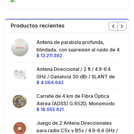
Productos recientes
en
Antena de parabola profunda,
ble
blindada, con supresión al ruido de 4
$
13.211.392
/
ft, 5.9-7.2 GHz, Ganancia 36 dBi con
SLANT de 45 ° y 90 °, ideal para
es
Antena Direccional / 2 ft / 4.9-6.4
hasta 80 km, Conectores N-hembra,
GHz / Ganancia 30 dBi / SLANT de
montaje con alineación milimétrica.
$
4.064.642
45 ° y 90 ° / Conector N-Hembra /
Montaje y jumpers incluidos.
es
Carrete de 4 km de Fibra Óptica
eo
Aérea (ADSS) G.652D, Monomodo
$
18.055.821
V,
de 24 Hilos, Exterior, Span 200,
Loose Tube
Juego de 2 Antena Direccionales
z,
0 cm
para radio C5x y B5x / 4.9-6.4 GHz /