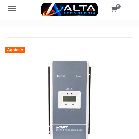
0
Menú
Agotado