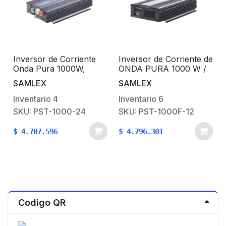
Inversor de Corriente
Inversor de Corriente de
Onda Pura 1000W,
ONDA PURA 1000 W /
Entrada 24 Vcd, Salida
12 Vcd / salida 120VCA /
SAMLEX
SAMLEX
120 Vca
HEAVY DUTY
Inventario
4
Inventario
6
SKU: PST-1000-24
SKU: PST-1000F-12
$
4.707.596
$
4.796.301
Codigo QR