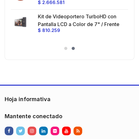
$
2.666.581
Ganancia 27 dBi / Montaje incluido.
 30
Kit de Videoportero TurboHD con
e y
 al
Pantalla LCD a Color de 7" / Frente
$
810.259
ia
de Calle para Exterior de
Policarbonato / 720p (1 Megapíxel
es
)130° de Visión (Gran Angular)
n
Hoja informativa
Mantente conectado