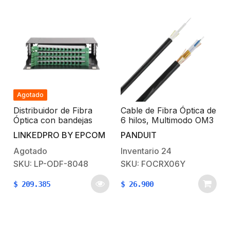
Agotado
Distribuidor de Fibra
Cable de Fibra Óptica de
Óptica con bandejas
6 hilos, Multimodo OM3
deslizables, vacío, 19in,
50/125 Optimizada,
LINKEDPRO BY EPCOM
PANDUIT
acepta 48 adaptadores
Interior/Exterior, Loose
“LC Duplex” o “LC
Tube 250um, No
Agotado
Inventario
24
Simplex” o 48 “SC”
Conductiva (Dieléctrica),
SKU: LP-ODF-8048
SKU: FOCRX06Y
Simplex, 3U
OFNR (Riser), Precio
Por Metro
$
209.385
$
26.900