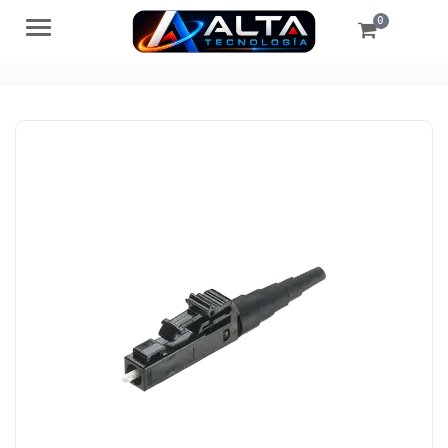
0
Menú