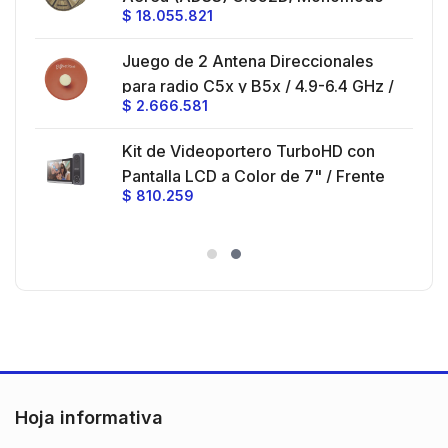
$
18.055.821
V,
de 24 Hilos, Exterior, Span 200,
Loose Tube
Juego de 2 Antena Direccionales
z,
0 cm
para radio C5x y B5x / 4.9-6.4 GHz /
$
2.666.581
Ganancia 27 dBi / Montaje incluido.
 30
Kit de Videoportero TurboHD con
e y
 al
Pantalla LCD a Color de 7" / Frente
$
810.259
ia
de Calle para Exterior de
Policarbonato / 720p (1 Megapíxel
es
)130° de Visión (Gran Angular)
n
Hoja informativa