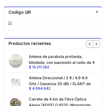
Codigo QR
Productos recientes
en
Antena de parabola profunda,
ble
blindada, con supresión al ruido de 4
$
13.211.392
/
ft, 5.9-7.2 GHz, Ganancia 36 dBi con
SLANT de 45 ° y 90 °, ideal para
es
Antena Direccional / 2 ft / 4.9-6.4
hasta 80 km, Conectores N-hembra,
GHz / Ganancia 30 dBi / SLANT de
montaje con alineación milimétrica.
$
4.064.642
45 ° y 90 ° / Conector N-Hembra /
Montaje y jumpers incluidos.
es
Carrete de 4 km de Fibra Óptica
eo
Aérea (ADSS) G.652D, Monomodo