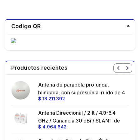
Codigo QR
Productos recientes
en
Antena de parabola profunda,
ble
blindada, con supresión al ruido de 4
$
13.211.392
/
ft, 5.9-7.2 GHz, Ganancia 36 dBi con
SLANT de 45 ° y 90 °, ideal para
es
Antena Direccional / 2 ft / 4.9-6.4
hasta 80 km, Conectores N-hembra,
GHz / Ganancia 30 dBi / SLANT de
montaje con alineación milimétrica.
$
4.064.642
45 ° y 90 ° / Conector N-Hembra /
Montaje y jumpers incluidos.