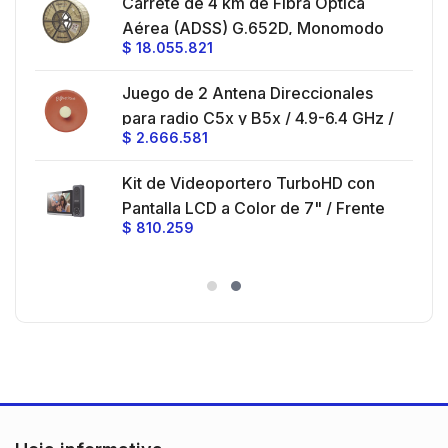
es
Carrete de 4 km de Fibra Óptica
eo
Aérea (ADSS) G.652D, Monomodo
$
18.055.821
V,
de 24 Hilos, Exterior, Span 200,
Loose Tube
Juego de 2 Antena Direccionales
z,
0 cm
para radio C5x y B5x / 4.9-6.4 GHz /
$
2.666.581
Ganancia 27 dBi / Montaje incluido.
 30
Kit de Videoportero TurboHD con
e y
 al
Pantalla LCD a Color de 7" / Frente
$
810.259
ia
de Calle para Exterior de
Policarbonato / 720p (1 Megapíxel
es
)130° de Visión (Gran Angular)
n