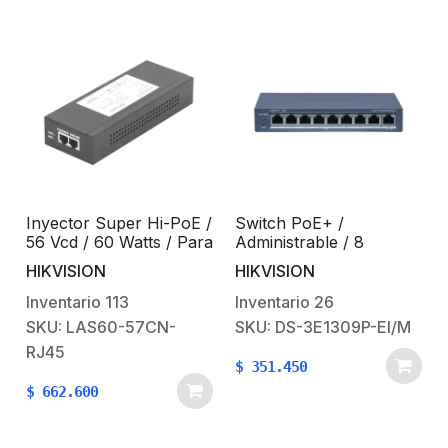
s
Inyector Super Hi-PoE /
Switch PoE+ /
56 Vcd / 60 Watts / Para
Administrable / 8
Domos HIKVISION PTZ
Puertos 10/100 Mbps
HIKVISION
HIKVISION
/ IP (-AE / DE) /
PoE+ / 1 Puerto 100
Soporta 802.3 af / at
Mbps Uplink / PoE
Inventario
113
Inventario
26
hasta 250 metros / 60
SKU: LAS60-57CN-
SKU: DS-3E1309P-EI/M
W
RJ45
$
351.450
$
662.600