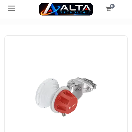
0
Menú