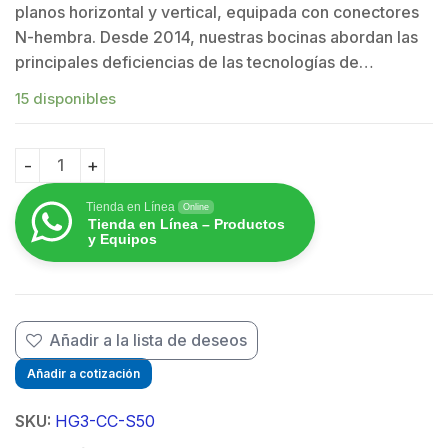
$
planos horizontal y vertical, equipada con conectores
N-hembra. Desde 2014, nuestras bocinas abordan las
principales deficiencias de las tecnologías de…
15 disponibles
Antena Sectorial Simétrica Carrier Class GEN2 de 50°
Tienda en Línea
Online
Tienda en Línea – Productos
y Equipos
Añadir a la lista de deseos
Añadir a cotización
SKU:
HG3-CC-S50