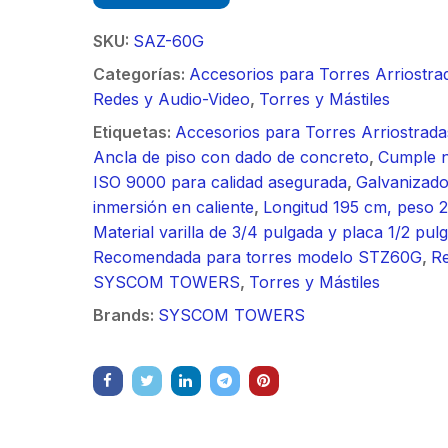
/ Ideal para
90 ° 
o
Vide
sión al ruido
Color de 7" /
supre
m / Conector
30 k
SKU:
SAZ-60G
ft, 5.9-7.2
Frente de Calle
de 4 f
mbra /
N-He
 Ganancia 36
para Exterior de
GHz,
Categorías:
Accesorios para Torres Arriostra
aje y jumpers
Monta
con SLANT de
Policarbonato /
dBi 
Redes y Audio-Video
,
Torres y Mástiles
idos.
inclu
y 90 °, ideal
720p (1 Megapíxel
45 ° 
Etiquetas:
Accesorios para Torres Arriostrada
 hasta 80 km,
)130° de Visión
para 
Ancla de piso con dado de concreto
,
Cumple 
ctores N-
(Gran Angular)
Cone
ISO 9000 para calidad asegurada
,
Galvanizado
ra, montaje
hemb
inmersión en caliente
,
Longitud 195 cm, peso 2
alineación
con a
Material varilla de 3/4 pulgada y placa 1/2 pul
étrica.
milim
Recomendada para torres modelo STZ60G
,
R
SYSCOM TOWERS
,
Torres y Mástiles
Brands:
SYSCOM TOWERS