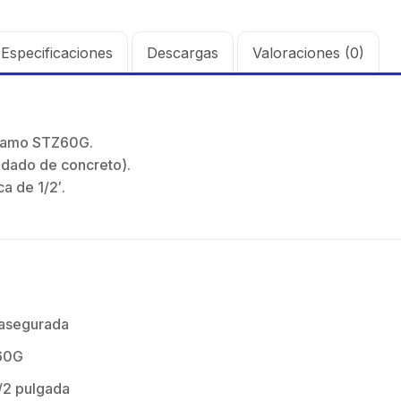
Especificaciones
Descargas
Valoraciones (0)
tramo STZ60G.
n dado de concreto).
ca de 1/2′.
 asegurada
60G
1/2 pulgada