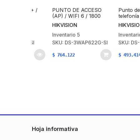
it PoE+ /
PUNTO DE ACCESO
Punto de acces
e / 24
(AP) / WIFI 6 / 1800
telefonía móvil 
100/1000
MBPS
HIKVISION
HIKVISION
 2 puertos
uración
Inventario
5
Inventario
19
e Hik-
526P-SI
SKU: DS-3WAP622G-SI
SKU: DS-3WAP5
/ PoE hasta
/ 370 W
$
764.122
$
493.414
Hoja informativa