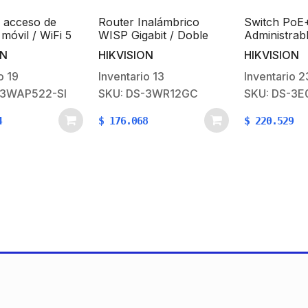
o de
Router Inalámbrico
Switch PoE+ / No
/ WiFi 5
WISP Gigabit / Doble
Administrable / 4
Banda AC (2.4 GHz y 5
Puertos 10/100 Mb
HIKVISION
HIKVISION
GHz) / Hasta 1200 Mbps
PoE+ (hasta 300 m
/ 4 Puertos 10/100/1000
Puertos 10/100 Mb
Inventario
13
Inventario
23
Mbps / 4 Antenas
Uplink / 35 W
22-SI
SKU: DS-3WR12GC
SKU: DS-3E0106P-
Externas
Omnidireccional de 5 dBi
$
176.068
$
220.529
/ Interior