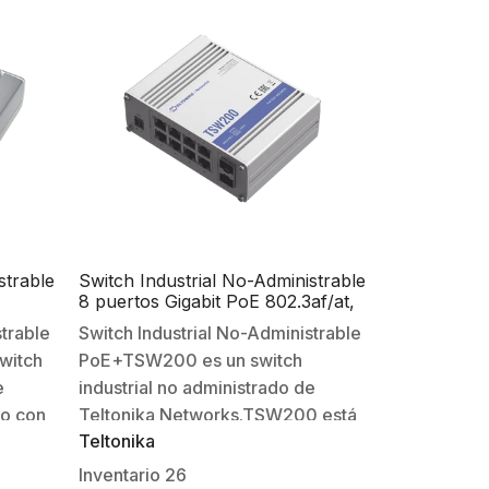
strable
Switch Industrial No-Administrable
8 puertos Gigabit PoE 802.3af/at,
2 puertos SFP
strable
Switch Industrial No-Administrable
witch
PoE+TSW200 es un switch
e
industrial no administrado de
do con
Teltonika Networks.TSW200 está
Teltonika
et,
equipado con 2 puertos SFP para
n
comunicación de fibra óptica de
Inventario
26