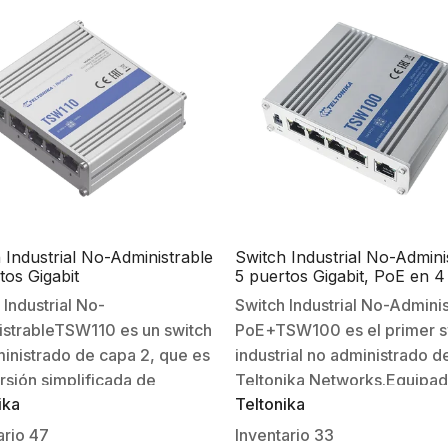
 Industrial No-Administrable
Switch Industrial No-Admini
tos Gigabit
5 puertos Gigabit, PoE en 4
puertos 802.3af/at (120W)
 Industrial No-
Switch Industrial No-Admini
strableTSW110 es un switch
PoE+TSW100 es el primer s
inistrado de capa 2, que es
industrial no administrado d
rsión simplificada de
Teltonika Networks.Equipa
ika
Teltonika
o producto anterior:
cinco puertos Gigabit Ethern
0.Es posible encenderse a
cuatro de los cuales admite
ario
47
Inventario
33