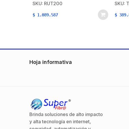
estado de operador, estado de
través
SKU: RUT200
SKU: 
conexión de datos, tipo de red,
LAN.Ti
$
1.089.587
$
389.
ancho de banda, banda
de 10
conectada, intensidad de…
soluci
de ba
Hoja informativa
Brinda soluciones de alto impacto
y alta tecnología en internet,
seguridad, automatización y