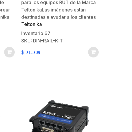
le
para los equipos RUT de la Marca
orear
TeltonikaLas imágenes están
nika
destinadas a ayudar a los clientes
Teltonika
lace,
a aproximar con precisión el
sitivos
tamaño del accesorio antes de la
Inventario
67
instalación. Todas las medidas se
SKU: DIN-RAIL-KIT
iliza
especifican en milímetros
$
71.789
(mm).Vista
indicativaEsta imagen indicativa está
as,…
destinada a dar una…