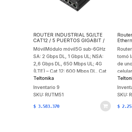
ROUTER INDUSTRIAL 5G/LTE
Router
CAT12 / 5 PUERTOS GIGABIT /
Ethern
WI-FI DOBLE BANDA DOBLE SIM
B1, B2
MóvilMódulo móvil5G sub-6GHz
Router
SA: 2 Gbps DL, 1 Gbps UL; NSA:
tomó l
2,6 Gbps DL, 650 Mbps UL; 4G
de uno
(LTE) – Cat 12: 600 Mbps DL, Cat
celula
Teltonika
Telton
13: 150 Mbps UL; 3G – 42,2 Mbps
más p
DL, 11 Mbps ULLanzamiento de
dispos
Inventario
9
Invent
3GPPLanzamiento 15Conmutador
conect
SKU: RUTM51
SKU: 
SIM2 tarjetas SIM, auto-cambio:…
combin
$
3.583.370
$
2.25
interf
las ne
variad
IoT.C