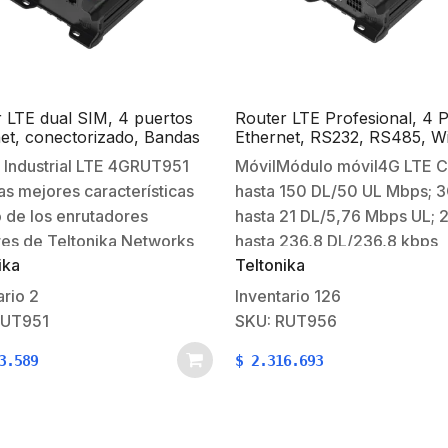
 LTE dual SIM, 4 puertos
Router LTE Profesional, 4 
et, conectorizado, Bandas
Ethernet, RS232, RS485, Wi
, B3, B4, B5, B7, B8, B28
802.11b/g/n, Interface Amig
 Industrial LTE 4GRUT951
MóvilMódulo móvil4G LTE C
Bandas B1, B2, B3, B4, B5, 
as mejores características
hasta 150 DL/50 UL Mbps; 
B8, B28
 de los enrutadores
hasta 21 DL/5,76 Mbps UL; 
res de Teltonika Networks
hasta 236,8 DL/236,8 kbps
ika
Teltonika
opulares RUT950.Este
ULLanzamiento de
itivo cuenta con
3GPPLanzamiento 11p ej*Ti
ario
2
Inventario
126
ividad celular 4G dual SIM
eSIM para consumidores,
RUT951
SKU: RUT956
ada con Wi-Fi y 4
operaciones de descarga y
3.589
$
2.316.693
aces Ethernet para satisfacer
eliminación de perfiles, hast
cesidades de las más
perfiles de eSIM; no incluye
as soluciones
planes…
ompatible…