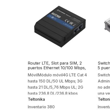
Router LTE, Slot para SIM, 2
Switch
puertos Ethernet 10/100 Mbps,
5 puer
Wi-Fi 2.4 GHz, Interfaz Amigable,
MóvilMódulo móvil4G LTE Cat 4
Switch
Bandas B1, B2, B3, B4, B5, B7,
hasta 150 DL/50 UL Mbps; 3G
Admini
B8, B28
hasta 21 DL/5,76 Mbps UL; 2G
no adm
hasta 236,8 DL/236,8 kbps
una ve
Teltonika
Telton
ULLanzamiento de 3GPPVersión
nuestr
9EstadoIMSI, ICCID, operador,
TSW10
Inventario
380
Invent