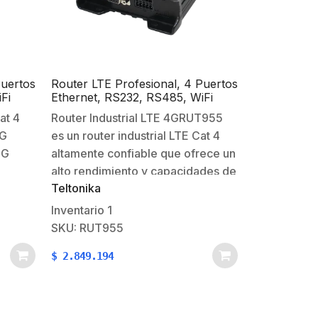
Puertos
Router LTE Profesional, 4 Puertos
Fi
Ethernet, RS232, RS485, WiFi
able,
802.11b/g/n, Interface Amigable,
at 4
Router Industrial LTE 4GRUT955
B7,
Bandas B1, B2, B3, B4, B5, B7,
3G
es un router industrial LTE Cat 4
B8, B28
2G
altamente confiable que ofrece un
alto rendimiento y capacidades de
Teltonika
ubicación GNSS.Las interfaces
po de
Ethernet, Digital y Analog I/O,
Inventario
1
RS232, RS485, GNSS (GPS),
SKU: RUT955
microSD y USB permiten una
$
2.849.194
a 7
increíble variedad de escenarios
de aplicaciones industriales.Está…