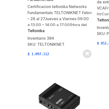
de ent
Certificacion teltonika Networks
VCAFr
Fundamentals TELTONIKNET Febrero
HzCorr
– 26 al 27Jueves a Viernes 09:00
Telton
entra
a 13:00 – 14:00 a 17:00(Hora del
entrad
Invent
Teltonika
Centro) BOGOTA, CUNCra. 90a
salida
SKU: 
#64c-38 Incluye Equipo:RUT200 2
Inventario
384
AConec
Personas por Registro Impartido
$
851.
SKU: TELTONIKNET
termin
por SYSCOM $174.39 USD menos
gramo
$
1.097.112
Descuentos* Los precios
máxima
publicados son
entrad
precios sin I.V.A.DescripciónFundamentos
máxima
de Redes en base a Teltonika
entra
NetworksA quién está
dirigidoIngenieros,…