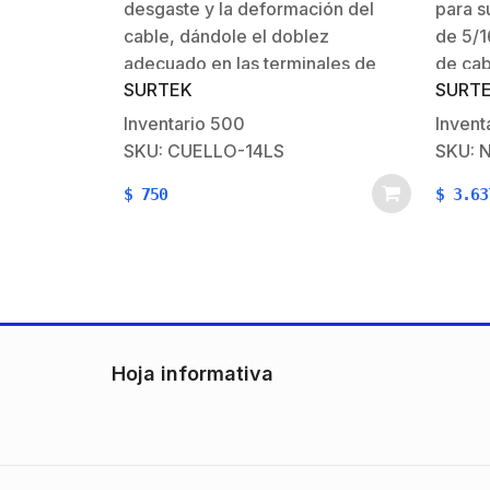
desgaste y la deformación del
para s
cable, dándole el doblez
de 5/1
adecuado en las terminales de
de cab
SURTEK
SURT
ojo. Características:Fabricado en
5/16′ 
acero.Recubrimiento galvanizado
recom
Inventario
500
Invent
electrolítico.Diseño ovalado que
pzas.L
SKU: CUELLO-14LS
SKU: 
facilita el amarre de la
recorr
$
750
$
3.63
carga. Diámetro de cable
15.0 l
aceptado recomendado: 1/4′
máximo
N.m)Ba
malea
Hoja informativa