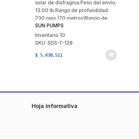
solar de diafragma.Peso del envío:
13.00 lb.Rango de profundidad:
230 pies (70 metros)Rango de
SUN PUMPS
flujo: 0.6 – 2 GPM (2.3 a 7.6
LPM)Carga máxima actual: 4.2
Inventario
10
amperiosCarga Máxima Potencia:
SKU: SDS-T-128
126 WTamaño de descarga: 1/2
$
5.430.511
‘Rango de voltaje DC: 12 –
30VConstruida de Ryton…
Hoja informativa