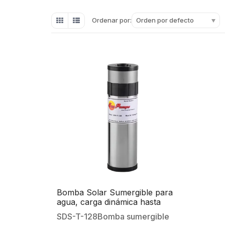
Orden por defecto
Ordenar por:
Bomba Solar Sumergible para
agua, carga dinámica hasta
70m,descarga de 1/2 pulgada, 7.6
SDS-T-128Bomba sumergible
Lpm max