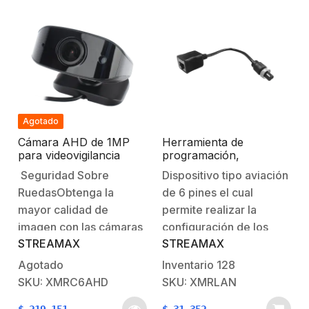
Agotado
Cámara AHD de 1MP
Herramienta de
para videovigilancia
programación,
móvil para Interior con
compatible con
Seguridad Sobre
Dispositivo tipo aviación
micrófono.
dispositivos XMR401HD,
RuedasObtenga la
de 6 pines el cual
XMR401HDS,
XMR401SAHD,
mayor calidad de
permite realizar la
XMR401AHD/V2,
imagen con las cámaras
configuración de los
XMR401AHDS/V2
STREAMAX
STREAMAX
para soluciones de
dispositivos a través de
videovigilancia móvil
una red LAN por puerto
Agotado
Inventario
128
XMR la cual ofrece
Ethernet.
SKU: XMRC6AHD
SKU: XMRLAN
nuevos diseños en