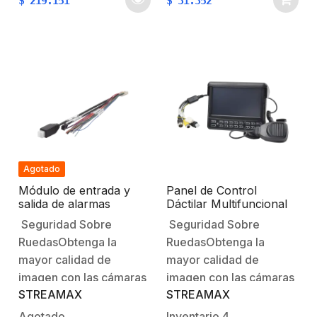
$
219.151
$
31.352
cámaras AHD con la
mejor tecnología Anti-
vibración y alta
fiabilidad. Características
principales:CMOS 1/3′
Scan
Progresivo. Iluminación
mínima 0.01 Lux Lente
fijo 2.3 mmCon
micrófono
Agotado
interconstruidoResolución
Módulo de entrada y
Panel de Control
de 1MP…
salida de alarmas
Dáctilar Multifuncional
compatibles con serie
con Monitor de 7″ /
Seguridad Sobre
Seguridad Sobre
XMR401AHD,
Soporta Audio de Dos
RuedasObtenga la
RuedasObtenga la
XMR401AHDS,
Vías / Compatible con
XMR401AHD/V2,
DVR´s Móviles XMR
mayor calidad de
mayor calidad de
XMR401AHDS/V2
Epcom
imagen con las cámaras
imagen con las cámaras
STREAMAX
STREAMAX
para soluciones de
para soluciones de
videovigilancia móvil
videovigilancia móvil
Agotado
Inventario
4