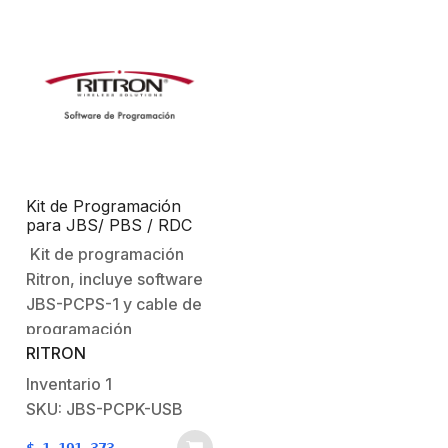
Kit de Programación
para JBS/ PBS / RDC
Kit de programación
Ritron, incluye software
JBS-PCPS-1 y cable de
programación
RITRON
USB. Compatible con
equipos de las
Inventario
1
series:JBSPBSRDC446
SKU: JBS-PCPK-USB