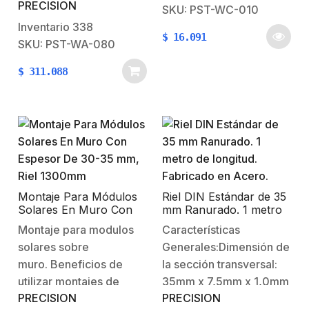
PRECISION
chapa de acero
gabinete.Para montaje
SKU: PST-WC-010
galvanizado.Incluye: 2
en pared.**El tipo de
Inventario
338
$
16.091
herrajes de sujeción,
fijación dependerá del
SKU: PST-WA-080
más 4 unidades de
tipo de pared donde se
$
311.088
tuercas y
instale.
pernos.Longitud de la
correa: 450
mmDiámetro máximo:
170 mm (6′)**El ancho
del gabinete no debe
exceder los 600 mm
Montaje Para Módulos
Riel DIN Estándar de 35
Solares En Muro Con
mm Ranurado. 1 metro
Espesor De 30-35 mm,
de longitud. Fabricado
Montaje para modulos
Características
Riel 1300mm
en Acero.
solares sobre
Generales:Dimensión de
muro. Beneficios de
la sección transversal:
utilizar montajes de
35mm x 7,5mm x 1,0mm
PRECISION
PRECISION
Aluminio Anodizado PS-
(Ancho x Alto x