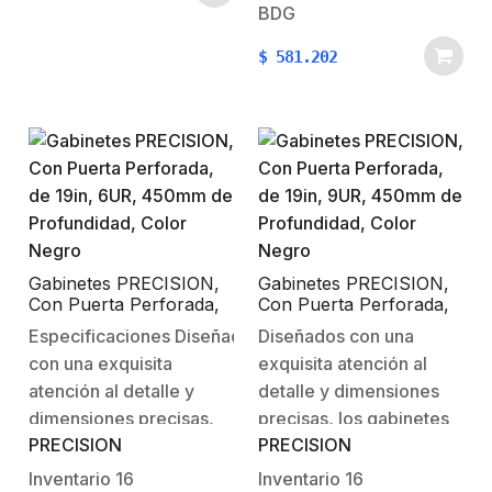
solución versátil para
BDG
U6UDimensiones
una amplia gama de
(HxWxD)(371 x 600 x
$
581.202
aplicaciones. Especificaci
450mm)Profundidad de
U9UDimensiones
trabajo275 mmRieles10-
(HxWxD)(504 x 600 x
32 (tuerca
450mm)Profundidad de
enjaulada)Capacidad de
trabajo275 mmRieles10-
carga60kgMontajeParedMaterialAceroColorNegroPrep
32 (tuerca
ventiladoresEnvíoTotalmente
enjaulada)Capacidad de
armado
carga60kgMontajeParedMat
ventiladoresEnvíoSin
Gabinetes PRECISION,
Gabinetes PRECISION,
Con Puerta Perforada,
Con Puerta Perforada,
armar
de 19in, 6UR, 450mm
de 19in, 9UR, 450mm
Especificaciones Diseñados
Diseñados con una
de Profundidad, Color
de Profundidad, Color
con una exquisita
exquisita atención al
Negro
Negro
atención al detalle y
detalle y dimensiones
dimensiones precisas,
precisas, los gabinetes
PRECISION
PRECISION
los gabinetes Precision
Precision de 6 y 9
de 6 y 9 unidades para
unidades para rack
Inventario
16
Inventario
16