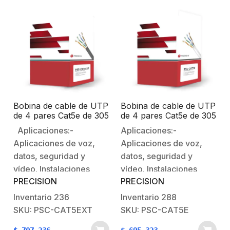
Bobina de cable de UTP
Bobina de cable de UTP
de 4 pares Cat5e de 305
de 4 pares Cat5e de 305
m (1000 ft), 100%
m (1000 ft), 100%
Aplicaciones:-
Aplicaciones:-
Cobre, LDPE Resistente
Cobre, PVC ROHS,
Aplicaciones de voz,
Aplicaciones de voz,
a rayos UV, Color
Color Gris, 24 AWG,
Negro, 24 AWG, Uso en
Uso en Interior, Para
datos, seguridad y
datos, seguridad y
Exterior, Para
Aplicaciones de Voz,
vídeo. Instalaciones
vídeo. Instalaciones
Aplicaciones de Voz,
Datos y Video
PRECISION
PRECISION
analógicas/CCTV
analógicas/CCTV
Datos y Video
megapíxel IP.-Puntos de
megapíxel IP.-Puntos de
Inventario
236
Inventario
288
acceso cableados.-
acceso cableados.-
SKU: PSC-CAT5EXT
SKU: PSC-CAT5E
Instalaciones de
Instalaciones de