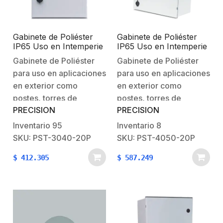
galvanizado.Peso:
galvanizado.Peso:
7.07…
17.61…
Gabinete de Poliéster
Gabinete de Poliéster
IP65 Uso en Intemperie
IP65 Uso en Intemperie
(300 x 400 x 200 mm)
(400 x 500 x 200 mm)
Gabinete de Poliéster
Gabinete de Poliéster
con Placa Trasera
con Placa Trasera
para uso en aplicaciones
para uso en aplicaciones
Interior (Incluye Chapa
Interior (Incluye Chapa
y Llave).
y Llave).
en exterior como
en exterior como
postes, torres de
postes, torres de
PRECISION
PRECISION
telecomunicación o
telecomunicación o
pared donde no se
pared donde no se
Inventario
95
Inventario
8
cuente con protección
cuente con protección
SKU: PST-3040-20P
SKU: PST-4050-20P
contra lluvia o polvo
contra lluvia o polvo
$
412.305
$
587.249
excesivo. Características
excesivo. Características
físicas:Material:
físicas:Material:
Poliéster Nivel de
Poliéster. Nivel de
protección: IP65Material
proteción: IP65.Material
de placa interna:
de placa interna:
Poliéster.Peso:
Poliéster.Peso: