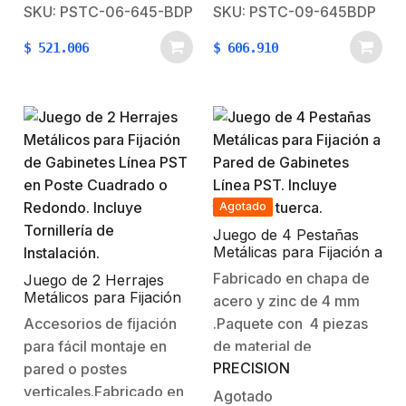
rack ofrecen una
ofrecen una solución
SKU: PSTC-06-645-BDP
SKU: PSTC-09-645BDP
solución versátil para
versátil para una amplia
$
521.006
$
606.910
una amplia gama de
gama de
aplicaciones. EspecificacionesCapacidad
aplicaciones. Especificaci
U6UDimensiones
U9UDimensiones
(HxWxD)(371 x 600 x
(HxWxD)(504 x 600 x
450mm)Profundidad de
450mm)Profundidad de
trabajo275 mmRieles10-
trabajo275 mmRieles10-
32 (tuerca
32 (tuerca
Agotado
enjaulada)Capacidad de
enjaulada)Capacidad de
carga60kgMontajeParedMaterialAceroColorNegroPrep
carga60kgMontajeParedMat
Juego de 4 Pestañas
Metálicas para Fijación a
ventiladoresEnvíoSin
ventiladoresEnvíoSin
Pared de Gabinetes
Fabricado en chapa de
ensamblar
armar
Juego de 2 Herrajes
Línea PST. Incluye
Metálicos para Fijación
acero y zinc de 4 mm
tornillo y tuerca.
de Gabinetes Línea PST
Accesorios de fijación
.Paquete con 4 piezas
en Poste Cuadrado o
para fácil montaje en
de material de
Redondo. Incluye
Tornillería de
PRECISION
pared o postes
fijación.Incluye tornillo y
Instalación.
verticales.Fabricado en
tuerca para sujeción a
Agotado