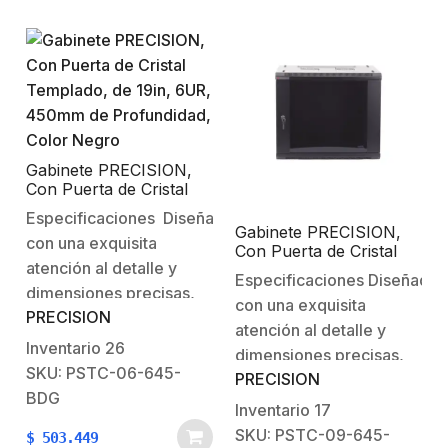
proteción: IP65.Material
Poliéster. Nivel de
de placa interna:
proteción: IP65.Material
Poliéster.Peso:
de placa interna:
9.34kg.Dimensiones:
Poliéster.Peso:
600 x 800 x 300 mm
3.27kg.Dimensiones:
(ancho x…
400 x 500 x 200 mm
(ancho x…
Gabinete PRECISION,
Con Puerta de Cristal
Templado, de 19in, 6UR,
Especificaciones Diseñados
450mm de Profundidad,
Gabinete PRECISION,
con una exquisita
Color Negro
Con Puerta de Cristal
atención al detalle y
Templado, de 19in, 9UR,
Especificaciones Diseñados
450mm de Profundidad,
dimensiones precisas,
con una exquisita
Color Negro
PRECISION
los gabinetes Precision
atención al detalle y
de 6 y 9 unidades para
Inventario
26
dimensiones precisas,
rack ofrecen una
SKU: PSTC-06-645-
PRECISION
los gabinetes Precision
solución versátil para
BDG
de 6 y 9 unidades para
Inventario
17
una amplia gama de
rack ofrecen una
SKU: PSTC-09-645-
$
503.449
aplicaciones. EspecificacionesCapacidad