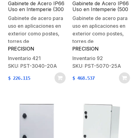
Gabinete de Acero IP66
Gabinete de Acero IP66
Uso en Intemperie (300
Uso en Intemperie (500
x 400 x 200 mm) con
x 700 x 250 mm) con
Gabinete de acero para
Gabinete de acero para
Placa Trasera Interior y
Placa Trasera Interior y
uso en aplicaciones en
uso en aplicaciones en
Compuerta Inferior
Compuerta Inferior
Atornillable (Incluye
Atornillable (Incluye
exterior como postes,
exterior como postes,
Chapa y Llave).
Chapa y Llave).
torres de
torres de
PRECISION
PRECISION
telecomunicación o
telecomunicación o
pared donde no se
pared donde no se
Inventario
421
Inventario
92
cuente con protección
cuente con protección
SKU: PST-3040-20A
SKU: PST-5070-25A
contra lluvia o polvo
contra lluvia o polvo
$
226.115
$
468.537
excesivo. Características
excesivo. Características
físicas:Material:
físicas:Material:
Acero.Pintura: En polvo
Acero.Pintura: En polvo
base poliester.Nivel de
base poliester.Nivel de
proteción:
proteción:
IP66Resistencia contra
IP66Resistencia contra
impactos: IK10Material
impactos: IK10Material
de placa trasera: Acero
de placa trasera: Acero