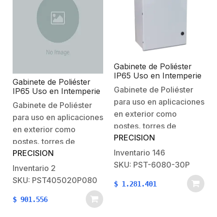
2.22kgDimensiones:
3.27kg.Dimensiones:
300 x 400 x 200 mm
400 x 500 x 200 mm
(ancho x…
(ancho x…
Gabinete de Poliéster
IP65 Uso en Intemperie
Gabinete de Poliéster
(600 x 800 x 300 mm)
Gabinete de Poliéster
IP65 Uso en Intemperie
con Placa Trasera
(400 x 500 x 200 mm)
para uso en aplicaciones
Interior (Incluye Chapa
Gabinete de Poliéster
con Placa Trasera
y Llave).
en exterior como
para uso en aplicaciones
Interior (Incluye Chapa,
postes, torres de
montaje de poste y
en exterior como
Llave).
PRECISION
telecomunicación o
postes, torres de
pared donde no se
Inventario
146
PRECISION
telecomunicación o
cuente con protección
SKU: PST-6080-30P
pared donde no se
Inventario
2
contra lluvia o polvo
cuente con protección
SKU: PST405020P080
$
1.281.401
excesivo. Características
contra lluvia o polvo
físicas:Material:
$
901.556
excesivo. Características
Poliéster.Nivel de
físicas:Material: