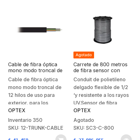
Agotado
Cable de fibra óptica
Carrete de 800 metros
mono modo troncal de
de fibra sensor con
12 hilos de uso para
conduit de 1/2″
Cable de fibra óptica
Conduit de polietileno
exterior / Para los
mono modo troncal de
delgado flexible de 1/2
analizadores FD525,
FD525R o FD508
12 hilos de uso para
‘y resistente a los rayos
exterior, para los
UV.Sensor de fibra
OPTEX
OPTEX
analizadores FD525,
óptica multimodo
FD525R o
herméticamente
Inventario
350
Agotado
FD508 *Precio por
cerrado (SC-3)cable
SKU: 12-TRUNK-CABLE
SKU: SC3-C-800
metro
preinstaladoSolución de