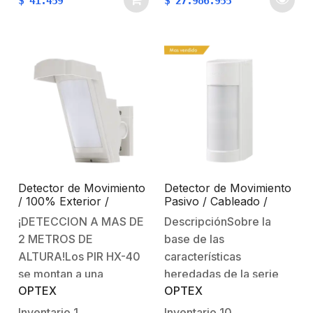
$
41.459
$
27.986.955
ahorro de tiempo
disponible en varias
longitudes
convenientes
Detector de Movimiento
Detector de Movimiento
/ 100% Exterior /
Pasivo / Cableado /
Cableado / Hasta 12
100% Exterior /
¡DETECCION A MAS DE
DescripciónSobre la
metros a 85° de
Compatible con
2 METROS DE
base de las
cobertura/ Instalación a
Cualquier Panel de
3 metros / Compatible
Alarma Cableado
ALTURA!Los PIR HX-40
características
con cualquier panel de
se montan a una
heredadas de la serie
alarma
OPTEX
OPTEX
distancia de entre 2,5 y
VX-402, VX Infinity
3 metros de alto y
ofrece un diseño mas
Inventario
1
Inventario
10