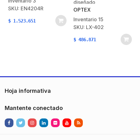
Inventario
3
diseñado
SKU: EN4204R
OPTEX
específicamente para
aplicaciones exteriores
Inventario
15
$
1.523.651
de corto alcance, como
SKU: LX-402
la activación de
$
486.871
iluminación o cámaras.
Con características
avanzadas como el
ajuste de sensibilidad y
rango y un sensor de luz
incorporado que
proporciona modos
Hoja informativa
diurnos…
Mantente conectado