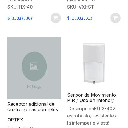
ofrecen detección
estilizado y con las
SKU: HX-40
SKU: VXI-ST
volumétrica de
tecnologías innovadoras
$
1.327.367
$
1.032.313
intrusiones en exteriores
de OPTEX. Para uso
de hasta 12 m. La serie
100% en exterior para
HX-40 resulta ideal para
sitios con extremos
proteger las áreas de…
cambios de temperatura
(Sol, Aire y Humedad).
Ofrece versión con
función…
Sensor de Movimiento
PIR / Uso en Interior/
Receptor adicional de
Exterior/ 12 x 15 m
DescripcionEl LX-402
cuatro zonas con relés
Cobertura / Compatible
es robusto, resistente a
con cualquier panel de
OPTEX
alarma / Alambrico
la intemperie y está