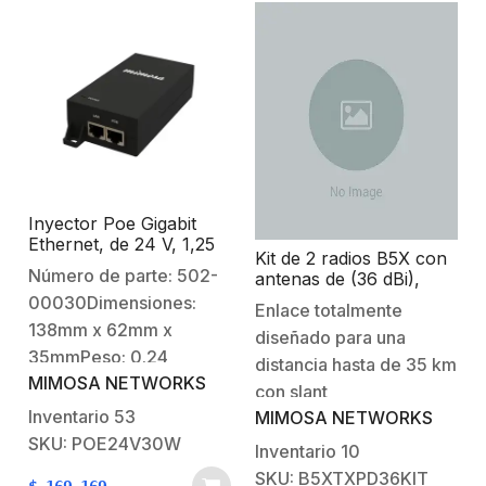
Inyector Poe Gigabit
Ethernet, de 24 V, 1,25
Kit de 2 radios B5X con
A, 30 W, para radios
Número de parte: 502-
antenas de (36 dBi),
C6X y B5X (502-00030)
rango de frecuencia
00030Dimensiones:
Enlace totalmente
extendida (4.9 a 6.4
138mm x 62mm x
diseñado para una
GHz), incluye inyector
35mmPeso: 0.24
POE y cable de
distancia hasta de 35 km
alimentación, distancia
MIMOSA NETWORKS
kgColor: NegroVoltaje
con slant
de hasta 50 km
de salida: 24 VCD 1.2
Inventario
53
MIMOSA NETWORKS
45° Especificaciones
AConsumo máx:
SKU: POE24V30W
técnicas del kit 2 radio
Inventario
10
30WVoltaje de entrada:
B5x hasta 1.5 Gbps de
SKU: B5XTXPD36KIT