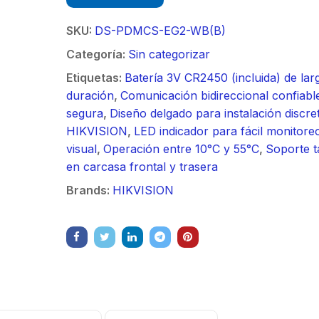
90 ° / Ideal
Video
supresión al
30 km / Co
SKU:
DS-PDMCS-EG2-WB(B)
de 4 ft, 5.9-
N-Hembra /
GHz, Ganan
Categoría:
Sin categorizar
Montaje y j
dBi con SL
incluidos.
Etiquetas:
Batería 3V CR2450 (incluida) de lar
45 ° y 90 °,
duración
,
Comunicación bidireccional confiabl
para hasta 
segura
,
Diseño delgado para instalación discre
Conectores
HIKVISION
,
LED indicador para fácil monitore
hembra, mo
visual
,
Operación entre 10°C y 55°C
,
Soporte 
con alineac
en carcasa frontal y trasera
milimétrica.
Brands:
HIKVISION