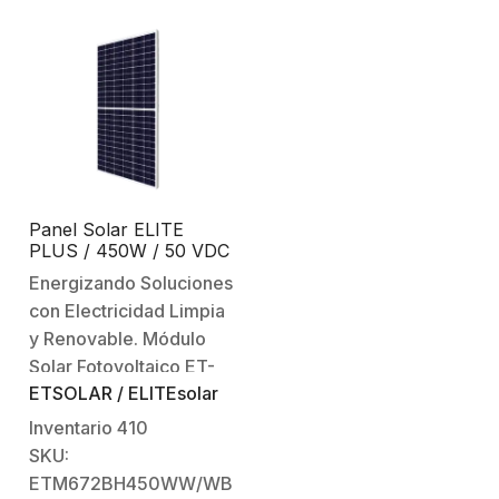
Panel Solar ELITE
PLUS / 450W / 50 VDC
/ Monocristalino / 144
Energizando Soluciones
Celdas / Grado A
con Electricidad Limpia
y Renovable. Módulo
Solar Fotovoltaico ET-
ETSOLAR / ELITEsolar
M672BH450WW/WB Los
módulos solares tienen
Inventario
410
la función de convertir la
SKU:
energía del sol en
ETM672BH450WW/WB