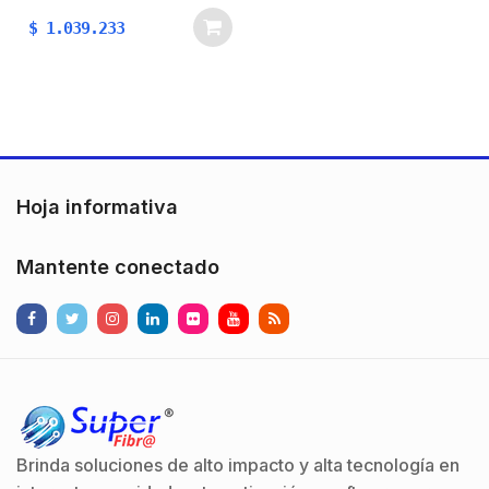
energía eléctrica, lo que
$
1.039.233
los capacita para
alimentar cualquier
solución que necesite
energía. Los módulos
Solares de ET-SOLAR,
se encuentran en la
lista…
Hoja informativa
Mantente conectado
Brinda soluciones de alto impacto y alta tecnología en