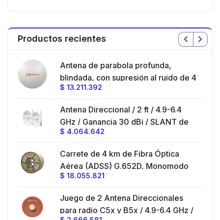
Productos recientes
en
Antena de parabola profunda,
ble
blindada, con supresión al ruido de 4
$
13.211.392
/
ft, 5.9-7.2 GHz, Ganancia 36 dBi con
SLANT de 45 ° y 90 °, ideal para
es
Antena Direccional / 2 ft / 4.9-6.4
hasta 80 km, Conectores N-hembra,
GHz / Ganancia 30 dBi / SLANT de
montaje con alineación milimétrica.
$
4.064.642
45 ° y 90 ° / Conector N-Hembra /
Montaje y jumpers incluidos.
es
Carrete de 4 km de Fibra Óptica
eo
Aérea (ADSS) G.652D, Monomodo
$
18.055.821
V,
de 24 Hilos, Exterior, Span 200,
Loose Tube
Juego de 2 Antena Direccionales
z,
0 cm
para radio C5x y B5x / 4.9-6.4 GHz /
$
2.666.581