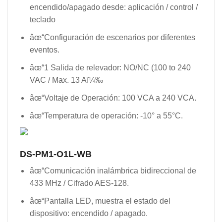
encendido/apagado desde: aplicación / control /
teclado
âœ“Configuración de escenarios por diferentes
eventos.
âœ“1 Salida de relevador: NO/NC (100 to 240
VAC / Max. 13 Aï¼‰
âœ“Voltaje de Operación: 100 VCA a 240 VCA.
âœ“Temperatura de operación: -10° a 55°C.
DS-PM1-O1L-WB
âœ“Comunicación inalámbrica bidireccional de
433 MHz / Cifrado AES-128.
âœ“Pantalla LED, muestra el estado del
dispositivo: encendido / apagado.