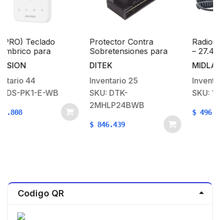
(AX PRO) Teclado
Protector Contra
Inalámbrico para
Sobretensiones para
Armado y Desarmado /
Circuitos de Datos y
HIKVISION
DITEK
Funciones de
Señalización con Base,
Automatización para
Panel de Incendio,
Inventario
44
Inventario
25
control de Relevadores
Panel de Alarma, Audio,
SKU: DS-PK1-E-WB
SKU: DTK-
Iluminación de Bajo
2MHLP24BWB
Voltaje
$
333.808
$
846.439
Codigo QR