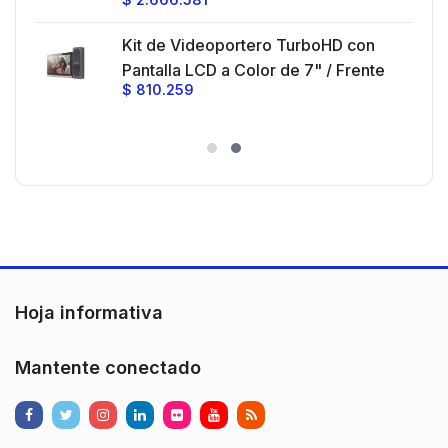
Ganancia 27 dBi / Montaje incluido.
 30
Kit de Videoportero TurboHD con
e y
 al
Pantalla LCD a Color de 7" / Frente
$
810.259
ia
de Calle para Exterior de
Policarbonato / 720p (1 Megapíxel
es
)130° de Visión (Gran Angular)
n
Hoja informativa
Mantente conectado