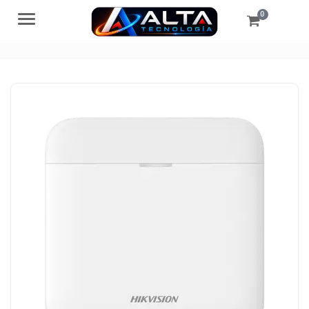
0
Menú