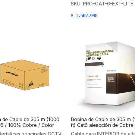
integradores profesionales
SKU: PRO-CAT-6-EXT-LITE
erie.Conductores de puro
seguridad. Características
.Aislamiento…
$
1.502.948
IP MegapixelInstalación de 
análogo Redes locales de al
velocidad.Redes
inalambricas.Aplicaciones e
10BASE-T, 100BASE-T y
1000BASETInstalaciones Gi
de voz/datos.Envío de PoE
 de Cable de 305 m (1000
Bobina de Cable de 305 m 
t 6 / 100% Cobre / Color
ft) Cat6 aleacción de Cobre
/ Uso en Exterior / Cuerda
Aluminio (CCA), color Negr
erísticas principales:CCTV
Cable para INTERIOR de alt