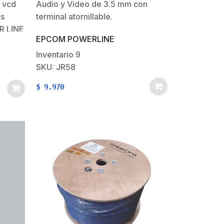
 vcd
Audio y Video de 3.5 mm con
os
terminal atornillable.
R LINE
EPCOM POWERLINE
Inventario
9
 para
SKU: JR58
 ó
$
9.970