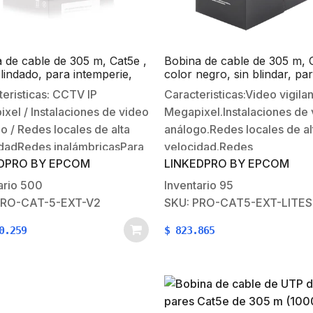
 de cable de 305 m, Cat5e ,
Bobina de cable de 305 m, 
lindado, para intemperie,
color negro, sin blindar, pa
negro, UL, para
aplicaciones de videovigilanc
eristicas: CCTV IP
Caracteristicas:Video vigilan
ciones en CCTV, redes de
redes de datos. Uso en inte
xel / Instalaciones de video
Megapixel.Instalaciones de
o / Redes locales de alta
análogo.Redes locales de al
dadRedes inalámbricasPara
velocidad.Redes
DPRO BY EPCOM
LINKEDPRO BY EPCOM
ciones de alta velocidad de
inalambricas.Aplicaciones e
 Fast Ethernet y Gigabit
10BASE-T, 100BASE-
ario
500
Inventario
95
et.Instalaciones Gigabit de
T.Instalaciones Gigabit de
PRO-CAT-5-EXT-V2
SKU: PRO-CAT5-EXT-LITES
tos.Envio de PoE en largas
voz/datos.Envío de PoE en 
0.259
$
823.865
cias.Conductores de puro
distancias.Diseñado para:
Para instalaciones en
Aplicaciones de datos de al
or (CMX) y protección
velocidad, Fast
ble…
Ethernet.Caracteristicas fisi
electricas:Conductor: 100%