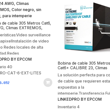
edificios, etc..Cada conduct
de calibre 24
(AWG).Aprobaciones: UL:
E484059-20160427,…
 de cable 305 Metros Cat6,
G, Climas EXTREMOS,
negro, sin blindar, para
erísticas:Video surveillance
erie
apixelInstalación de video
o Redes locales de alta
idad.Redes
DPRO BY EPCOM
bricas.Aplicaciones en
Bobina de cable 305 Metro
E-T, 100BASE-T y
ario
40
Cat6+ CALIBRE 23, Climas
SETInstalaciones Gigabit
EXTREMOS, Color negro, s
PRO-CAT-6-EXT-LITES
La solución perfecta para co
blindar, para intemperie.
/datos.Envío de PoE en
de cable que requieren esta
6.692
 distancias.Diseñado para
expuestas a la
ciones de datos de alta
intemperie.Transferencia Ful
dad, Fast Ethernet y Gigabit
LINKEDPRO BY EPCOM
Gigabit sobre condiciones
etCaracteristicas fisicas y
extremas, diseñado por
Inventario
4
icas:Aplicación :