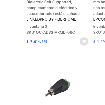
Dielectric Self Supported,
mm he
Cámar
completamente dieléctrico y
con te
autosoportado) está diseñado
adapt
LINKEDPRO BY FIBERHOME
EPCO
para instalaciones aéreas entre
tipo j
postes. Los cables ADSS resisten
polari
Inventario
2
Invent
la tracción necesaria gracias a los
ampli
SKU: OC-ADSS-ARMD-06C
SKU: 
hilos de aramida, no contiene
alime
$
7.614.689
$
1.19
elementos metálicos.Además
para r
cuenta con una armadura
cablea
dieléctrica para protegerla…
Princi