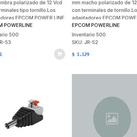
mbra polarizado de 12 Vcd
mm macho polarizado de 12
as de CCTV.
Cámaras de CCTV.
rminales tipo tornillo.Los
con terminales de tornillo.L
adores EPCOM POWER LINE
adaptadores EPCOM POWE
M POWERLINE
EPCOM POWERLINE
ack de 3.5 mm hembra
tipo jack de 3.5 mm macho
zados de 12 Vcd, son
polarizados de 12 Vcd, son
ario
500
Inventario
500
amente recomendados para
ampliamente recomendados
JR-53
SKU: JR-52
ntar cámaras de CCTV ó
alimentar cámaras de CCTV
1
$
1.129
ealizar empalmes de
para realizar empalmes de
do.Características
cableado.Características
pales:2 terminales…
Principales:2 terminales…