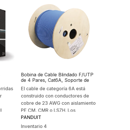
or es
s
Bobina de Cable Blindado F/UTP
de 4 Pares, Cat6A, Soporte de
in
Aplicaciones 10GBase-T, LSZH
rridas
El cable de categoría 6A está
(Libre de Gases Tóxicos), Color
r
construido con conductores de
Azul, 305m
cobre de 23 AWG con aislamiento
l
PE CM, CMR o LSZH. Los
PANDUIT
conductores de cobre están
trenzados en pares y separados
Inventario
4