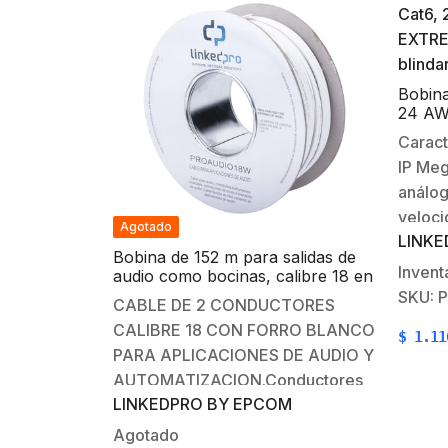
Bobina
24 AW
Color 
Caract
intemp
IP Meg
análog
veloc
Agotado
LINKE
inalam
Bobina de 152 m para salidas de
10BAS
Invent
audio como bocinas, calibre 18 en
1000BA
2 hilos de color blanco, Tipo CCA
SKU: 
CABLE DE 2 CONDUCTORES
de voz
CALIBRE 18 CON FORRO BLANCO
$
1.11
largas
PARA APLICACIONES DE AUDIO Y
Aplica
AUTOMATIZACION.Conductores
veloci
LINKEDPRO BY EPCOM
de cobre con aleación tipo CCA (
Ethern
Alambre de aluminio recubierto de
Agotado
electr