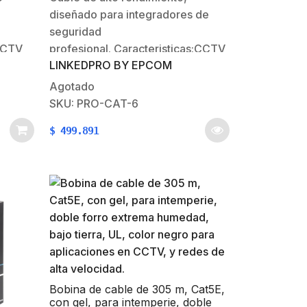
Versión Económica. Uso en
diseñado para integradores de
interior.
seguridad
 CCTV
profesional. Caracteristicas:CCTV
LINKEDPRO BY EPCOM
 de
IP Megapixel / Instalaciones de
es de
video análogo / Redes locales de
Agotado
alta velocidadRedes
SKU: PRO-CAT-6
es de
inalámbricasPara aplicaciones de
$
499.891
t
alta velocidad de datos, Fast
Ethernet y Gigabit
it de
Ethernet.Instalaciones Gigabit de
ías
voz/datos.Para uso en tuberías
metálicas tipo conduit donde…
Bobina de cable de 305 m, Cat5E,
con gel, para intemperie, doble