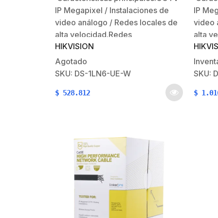
de Ra
IP Megapixel / Instalaciones de
IP Meg
video análogo / Redes locales de
video 
alta velocidad.Redes
alta v
HIKVISION
HIKVI
inalámbricas.Para aplicaciones de
inalám
alta velocidad de datos, Fast
alta v
Agotado
Invent
Ethernet y Gigabit
Ethern
SKU: DS-1LN6-UE-W
SKU: 
Ethernet.Instalaciones Gigabit de
Ethern
$
528.812
$
1.01
voz/datos.Para uso en tuberías
voz/da
metálicas tipo conduit donde no
metáli
existe concentración de cables, ni
existe
flujo de…
flujo 