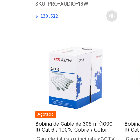
cobre ) para cableados de
SKU: PRO-AUDIO-18W
Intemp
bocinas, interfonos y sistemas de
cobre
$
130.522
automatización . Caracteristicas:
Cableado de interfaces y bases…
Agotado
Bobina de Cable de 305 m (1000
Bobina
ft) Cat 6 / 100% Cobre / Color
ft) Ca
Blanco / Uso en Interior / PVC
Negro 
Características principales:CCTV
Caract