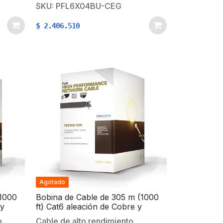
 de
por una cruceta centra integrada.
SKU: PFL6X04BU-CEG
:CCTV
Los cuatro están rodeados por un
$
2.406.510
video
blindaje de lámina…
ta
n
gabit
…
Agotado
(1000
Bobina de Cable de 305 m (1000
 y
ft) Cat6 aleación de Cobre y
o
Aluminio ( CCA ), color Azul
o
Cable de alto rendimiento,