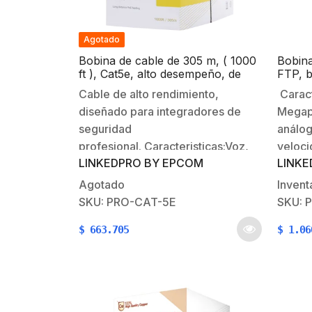
Agotado
Bobina de cable de 305 m, ( 1000
Bobina
ft ), Cat5e, alto desempeño, de
FTP, b
color Gris, UL, para aplicaciones
color 
Cable de alto rendimiento,
Caract
en CCTV, redes de datos. Uso
aplica
diseñado para integradores de
Megapi
Interior
datos.
seguridad
análog
profesional. Caracteristicas:Voz,
veloci
LINKEDPRO BY EPCOM
LINKE
datos, seguridad, y aplicaciones
aplica
de video CCTV IP
datos,
Agotado
Invent
Megapixel.Redes
Ethern
SKU: PRO-CAT-5E
SKU: 
Inalámbricas.Instalaciones gigabits
voz/da
$
663.705
$
1.06
de voz / datos.Envío de POE a
distan
largas distancias.Caracteristicas
cobre.
fisicas y electricas:Conductor
exteri
100% Cobre.Color: Gris.Calibre:
UV.Ca
24.Aislamiento: PVC.Blindaje: