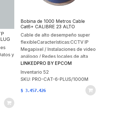
Bobina de 1000 Metros Cable
Cat6+ CALIBRE 23 ALTO
DESEMPEÑO, ETL,UL, con
TP
Cable de alto desempeño super
garantía de por vida, color azul,
PLUG
flexibleCaracterísticas:CCTV IP
super flexible, de 1000 metros,
les
para aplicaciones de CCTV, video
Megapixel / Instalaciones de video
HD, y redes de datos.
Datos y
análogo / Redes locales de alta
LINKEDPRO BY EPCOM
velocidadRedes inalámbricasPara
aplicaciones de alta velocidad de
Inventario
52
TV IP
datos, Fast Ethernet y Gigabit
SKU: PRO-CAT-6-PLUS/1000M
ara
Ethernet.Instalaciones Gigabit de
ado
$
3.457.426
voz/datos.Características Físicas y
electricas:Conductor: 100%
PoE
Cobre.Aplicación: InteriorColor
s)
Exterior: Azul.Calibre: 23 ALTO
ciones
RENDIMIENTO.Aislamiento:…
as,