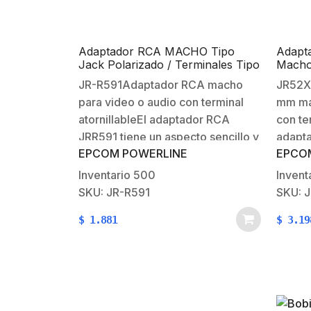
Adaptador RCA MACHO Tipo
Adapta
Jack Polarizado / Terminales Tipo
Macho 
Tornillo / Polarizado (+/-) /
Termin
JR-R591Adaptador RCA macho
JR52XA
Recomendado para Video y
para video o audio con terminal
mm ma
AUDIO en sistemas de CCTV a 2
Hilos.
atornillableEl adaptador RCA
con te
JRR591 tiene un aspecto sencillo y
adapt
EPCOM POWERLINE
EPCO
profesional para cableado más
tipo j
fácil. Se utiliza para la instalación
polari
Inventario
500
Invent
de micrófono en cámaras de
ampli
SKU: JR-R591
SKU: 
CCTV, cine en casa, cables de
alime
$
1.881
$
3.19
audio de señal etc., también
para r
ahorra…
cablea
Princi