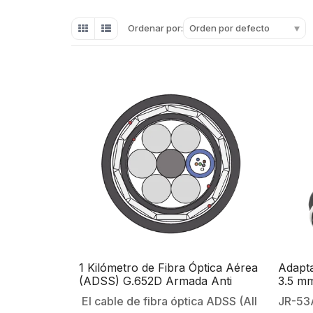
Orden por defecto
Ordenar por:
1 Kilómetro de Fibra Óptica Aérea
Adapt
(ADSS) G.652D Armada Anti
3.5 mm
roedor, Dieléctrica, Monomodo 6
Termin
El cable de fibra óptica ADSS (All
JR-53A
Hilos, Span 200
Polari