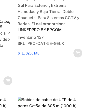
forro extrema humedad, bajo
Gel Para Exterior, Extrema
tierra, UL, color negro para
Humedad y Bajo Tierra, Doble
aplicaciones en CCTV, y redes de
alta velocidad.
Chaqueta, Para Sistemas CCTV y
Cat5e,
Redes. El gel proporciona
ra
LINKEDPRO BY EPCOM
excelente protección en
ia,
cia IP
mperie
condiciones bajo humedad y
Inventario
157
 video
agua. Caracteristicas: CCTV IP
SKU: PRO-CAT-5E-GELX
ta
Megapixel / Instalaciones de video
$
1.025.145
análogo / Redes locales de alta
n
velocidadRedes inalámbricasPara
aplicaciones de alta velocidad…
largas
ta
cas y