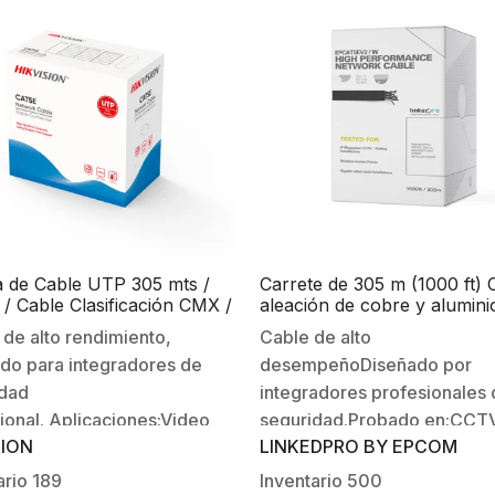
Cobre.-Color: Negro.-Calibr
AWG.-Aislamiento: LDPE
resistente a rayos UV.-
Blindaje: No.-Uso: En Exteri
Diámetro nominal: 5.00 ± 0
Ancho…
 de Cable UTP 305 mts /
Carrete de 305 m (1000 ft) 
 / Cable Clasificación CMX /
aleación de cobre y alumini
 Gris / PLUG EN UN
CCA ) color blanco, uso int
de alto rendimiento,
Cable de alto
MO / Uso Interior
do para integradores de
desempeñoDiseñado por
idad
integradores profesionales
ional. Aplicaciones:Video
seguridad.Probado en:CCTV
SION
LINKEDPRO BY EPCOM
ncia (Analogo, HD-TVI, IP
Megapixel / Instalaciones d
ixel)Redes
análogo / Redes locales de 
ario
189
Inventario
500