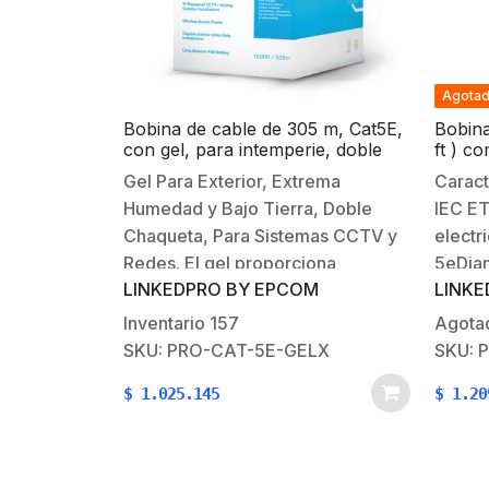
Agota
Bobina de cable de 305 m, Cat5E,
Bobina
con gel, para intemperie, doble
ft ) c
forro extrema humedad, bajo
cable 
Gel Para Exterior, Extrema
Caract
tierra, UL, color negro para
calibr
Humedad y Bajo Tierra, Doble
IEC ET
aplicaciones en CCTV, y redes de
Intemp
alta velocidad.
Chaqueta, Para Sistemas CCTV y
electr
Redes. El gel proporciona
5eDiam
LINKEDPRO BY EPCOM
LINKE
excelente protección en
multif
condiciones bajo humedad y
AWGDi
Inventario
157
Agota
agua. Caracteristicas: CCTV IP
mmTip
SKU: PRO-CAT-5E-GELX
SKU: 
Megapixel / Instalaciones de video
2/24 
$
1.025.145
$
1.20
análogo / Redes locales de alta
2/16 
velocidadRedes inalámbricasPara
NegroA
aplicaciones de alta velocidad…
Intemp
mm.Car