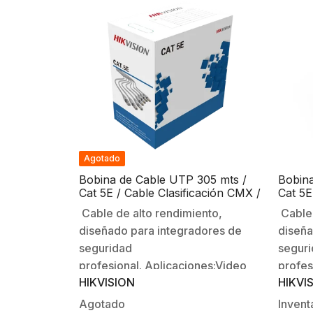
Agotado
Bobina de Cable UTP 305 mts /
Bobina
Cat 5E / Cable Clasificación CMX /
Cat 5E
Color Gris
Color
Cable de alto rendimiento,
Cable 
EXTRE
diseñado para integradores de
diseña
seguridad
segur
profesional. Aplicaciones:Video
profes
HIKVISION
HIKVI
vigilancia (Analogo, HD-TVI, IP
vigila
Megapixel)Redes
Megap
Agotado
Invent