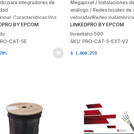
do para integradores de
Megapixel / Instalaciones d
r
datos.
idad
análogo / Redes locales de 
ional. Caracteristicas:Voz,
velocidadRedes inalámbric
DPRO BY EPCOM
LINKEDPRO BY EPCOM
 seguridad, y aplicaciones
aplicaciones de alta veloci
deo CCTV IP
datos, Fast Ethernet y Gigab
do
Inventario
500
ixel.Redes
Ethernet.Instalaciones Gigab
PRO-CAT-5E
SKU: PRO-CAT-5-EXT-V2
bricas.Instalaciones gigabits
voz/datos.Envio de PoE en 
705
$
1.060.259
 / datos.Envío de POE a
distancias.Conductores de 
 distancias.Caracteristicas
cobre.Para instalaciones en
s y electricas:Conductor
exterior (CMX) y protección
obre.Color: Gris.Calibre:
UV.Cable…
lamiento: PVC.Blindaje:
metro nominal: 5.1 ± 0.2
ándares y…