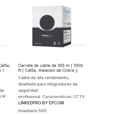
e: 24
Cobre.-Color: Gris.-Calibre: 24
AWG.-Aislamiento: PVC.-
Blindaje: No.-Uso: En Interior-
or-
Diámetro nominal: 4.80 ± 0.2 mm-
.2 mm-
Ancho de Banda: 100 MHz-
Cordón…
Cat5e,
Carrete de cable de 305 m ( 1000
o (
ft ) Cat5e, Aleación de Cobre y
erior
Aluminio ( CCA ), color Gris, Uso
Cable de alto rendimiento,
Interior.
diseñado para integradores de
 de
seguirdad
 IP
profesional. Caracteristicas: CCTV
LINKEDPRO BY EPCOM
e video
IP Megapixel / Instalaciones de
alta
video análogo / Redes locales de
Inventario
500