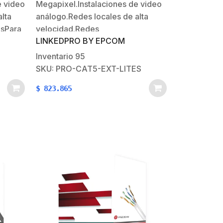
e video
Megapixel.Instalaciones de video
alta
análogo.Redes locales de alta
asPara
velocidad.Redes
LINKEDPRO BY EPCOM
dad de
inalambricas.Aplicaciones en
it
10BASE-T, 100BASE-
Inventario
95
it de
T.Instalaciones Gigabit de
SKU: PRO-CAT5-EXT-LITES
largas
voz/datos.Envío de PoE en largas
$
823.865
puro
distancias.Diseñado para:
Aplicaciones de datos de alta
velocidad, Fast
Ethernet.Caracteristicas fisicas y
electricas:Conductor: 100%
CobrePara instalaciones en
exterior (CMX) y protección
UV.Color Exterior:…