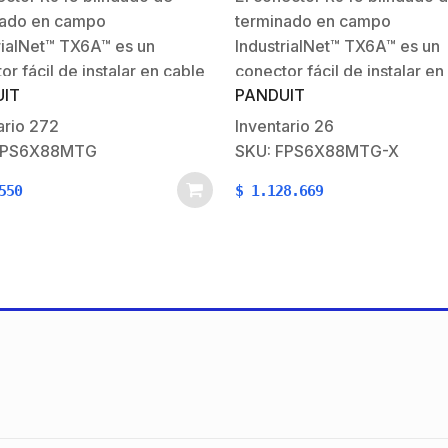
 Cat6 y Cat6A, Color Plata
Cat5e, Cat6 y Cat6A, Color 
nado en campo
terminado en campo
Paquete de 10 Piezas, Inclu
herramienta.
rialNet™ TX6A™ es un
IndustrialNet™ TX6A™ es un
or fácil de instalar en cable
conector fácil de instalar en
IT
PANDUIT
 trenzado blindado de 4
de par trenzado blindado d
 Al proporcionar un
pares. Al proporcionar un
ario
272
Inventario
26
iento de Categoría 6A, el
rendimiento de Categoría 6A
FPS6X88MTG
SKU: FPS6X88MTG-X
ndustrialNet™ TX6A™ también
Plug IndustrialNet™ TX6A™ 
550
$
1.128.669
patible con los sistemas
es compatible con los siste
ados de Categoría…
blindados de Categoría…