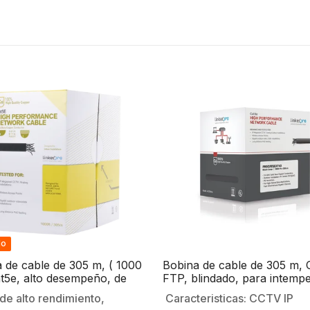
do
 de cable de 305 m, ( 1000
Bobina de cable de 305 m, C
Cat5e, alto desempeño, de
FTP, blindado, para intempe
Gris, UL, para aplicaciones
color negro, UL, para
de alto rendimiento,
Caracteristicas: CCTV IP
V, redes de datos. Uso
aplicaciones en CCTV, rede