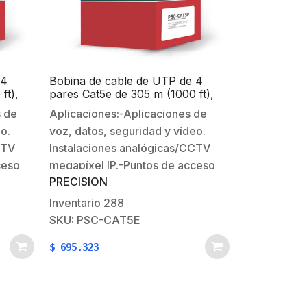
 4
Bobina de cable de UTP de 4
ft),
pares Cat5e de 305 m (1000 ft),
te a
100% Cobre, PVC ROHS, Color
s de
Aplicaciones:-Aplicaciones de
 AWG,
Gris, 24 AWG, Uso en Interior,
o.
voz, datos, seguridad y vídeo.
Para Aplicaciones de Voz, Datos y
 y
Video
CTV
Instalaciones analógicas/CCTV
ceso
megapíxel IP.-Puntos de acceso
PRECISION
cableados.-Instalaciones de
ara
vídeo/datos Fast Ethernet para
Inventario
288
 a
interiores.-Alimentación PoE a
SKU: PSC-CAT5E
-ANSI
larga distancia.Estándares:-ANSI
$
695.323
1801
EIA/TIA 568 C.2;-ISO/IEC 11801
E
2nd Edition;-EN 50173;-IEEE
as y
802.3atCaracteristicas físicas y
%
eléctricas:-Conductor: 100%