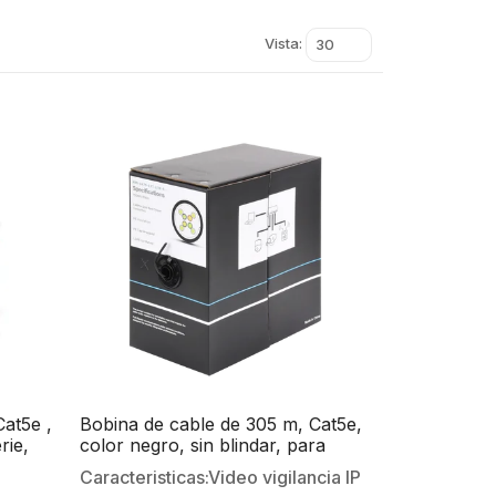
Vista:
30
at5e ,
Bobina de cable de 305 m, Cat5e,
rie,
color negro, sin blindar, para
aplicaciones de videovigilancia,
Caracteristicas:Video vigilancia IP
s de
redes de datos. Uso en intemperie