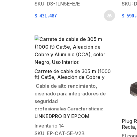
Voz/Datos/Video.Aplicaciones
Voz/Da
SKU: DS-1LN5E-E/E
SKU: 
Power Over Ethernet IEEE 802.3af
Power 
$
431.487
$
590.
y 802.3at.Caracteristicas fisicas y
y 802.
electricas:Conductor 100%
electr
Cobre.Color : GrisCalibre :
Cobre.
24.Blindaje : No.Temperatura de
No.Tem
operación: -20°C a 70°C.Uso
-20°C
InteriorEstándares y
interi
certificaciones: …
certi
Carrete de cable de 305 m (1000
ft) Cat5e, Aleación de Cobre y
Aluminio (CCA), color Negro, Uso
Cable de alto rendimiento,
Interior.
diseñado para integradores de
seguridad
profesionales.Caracteristicas:
LINKEDPRO BY EPCOM
CCTV IP Megapixel / Instalaciones
Plug R
de video análogo / Redes locales
Inventario
14
Recta
de alta velocidadRedes
Certif
SKU: EP-CAT-5E-V2B
El con