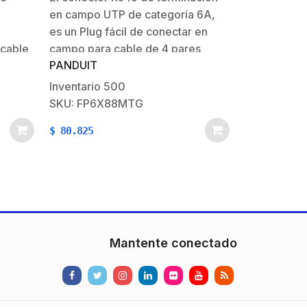
Plata,
Cat5e, Cat6 y Cat6A, Color Negro
en campo UTP de categoría 6A,
ye
es un Plug fácil de conectar en
 cable
campo para cable de 4 pares
PANDUIT
e 4
trenzados sin blindaje. Al
proporcionar un rendimiento de
Inventario
500
, el
Categoría 6A, es compatible con
SKU: FP6X88MTG
también
los sistemas de Categoría 5e y 6
$
80.825
mas
en…
Mantente conectado