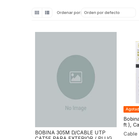
Orden por defecto
Ordenar por:
Agota
Bobina
ft ), 
color 
BOBINA 305M D/CABLE UTP
Cable 
en CCT
CAT5E PARA EXTERIOR / PLUG