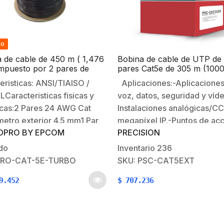
do
 de cable de 450 m ( 1,476
Bobina de cable de UTP de
ompuesto por 2 pares de
pares Cat5e de 305 m (1000 
UTP 5e , blindado + 1 par
100% Cobre, LDPE Resisten
eristicas: ANSI/TIAISO /
Aplicaciones:-Aplicacione
e 16 LDPE. Uso en
rayos UV, Color Negro, 24
LCaracteristicas fisicas y
voz, datos, seguridad y víde
erie
Uso en Exterior, Para
Aplicaciones de Voz, Datos
icas:2 Pares 24 AWG Cat
Instalaciones analógicas/C
Video
etro exterior 4.5 mm1 Par
megapíxel IP.-Puntos de ac
DPRO BY EPCOM
PRECISION
ilar de Cobre calibre 16
cableados.-Instalaciones de
ametro exterior 5.0
vídeo/datos Fast Ethernet p
do
Inventario
236
o : Cable compuesto 2 x
interiores.-Alimentación PoE
PRO-CAT-5E-TURBO
SKU: PSC-CAT5EXT
AWG UTP 5e Blindado +
larga distancia.Estándares:
9.452
$
707.236
AWG LDPEColor :
EIA/TIA 568 C.2;-ISO/IEC 1
plicación:
2nd Edition;-EN 50173;-IEE
erieDiámetro: 6
802.3at Caracteristicas físic
acteristicas generales:…
eléctricas:-Conductor: 100