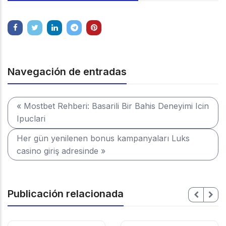
Navegación de entradas
« Mostbet Rehberi: Basarili Bir Bahis Deneyimi Icin
Ipuclari
Her gün yenilenen bonus kampanyaları Luks
casino giriş adresinde »
Publicación relacionada