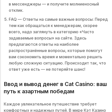
в мессенджеры — и получите молниеносный
отклик.
FAQ — Ответы на самые важные вопросы: Перед
тем как обращаться к менеджерам, скорее
всего, надо заглянуть в категорию «Часто
задаваемые вопросы» на сайте. Здесь
предлагаются ответы на наиболее
распространённые вопросы, которые помогут
вам сэкономить время и моментально решить
любую сложную ситуацию. Происходит так, что
ответ уже есть — не потеряйте шанс!
Ввод и вывод денег в Cat Casino: ваш
путь к азартным победам
Каждое увлекательное путешествие требует
комфортных и надежных путей. В мире Кэт Казино