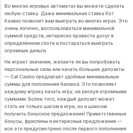
Во многих игровых автоматах вы можете сделать
любую ставку. Даже минимальная ставка Кэт
Казино позволит вам выиграть во многих играх. Это
очень логично, воспользоваться минимальной
суммой средств, интересно провести досуг в
определённом слоте и постараться выиграть
огромные деньги.
Не играет значения, желаете ли вы попробовать
персональные силы или начать большие депозиты
— Cat Casino предлагает удобные минимальные
суммы для пополнения баланса. Это позволяет
каждому игроку начать игру, не рискуя огромными
суммами. Более того, каждый депозит может
стать не только шагом в игре, но и шансом
получить бонусное предложение! Приветственные
бонусы, фриспины и интересные предложения —
все это предусмотрено после первого пополнения