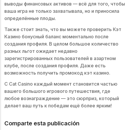
выводы финансовых активов — всё для того, чтобы
ваша игра не только захватывала, но и приносила
определённые плоды.
Также стоит знать, что вы можете проверить Кэт
Казино бонусный баланс моментально после
создания профиля. В целом большое количество
разных льгот ожидает недавно
зарегистрированных пользователей в азартном
клубе, после создания профиля. Даже есть
возможность получить промокод кэт казино.
С Cat Casino каждый момент становится частью
вашего большого игрового путешествия, где
любое вознаграждение — это сюрприз, который
делает ваш путь к победам ещё более ярким!
Comparte esta publicación