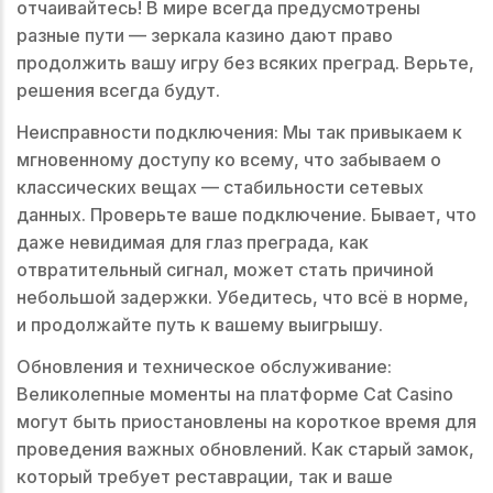
отчаивайтесь! В мире всегда предусмотрены
разные пути — зеркала казино дают право
продолжить вашу игру без всяких преград. Верьте,
решения всегда будут.
Неисправности подключения: Мы так привыкаем к
мгновенному доступу ко всему, что забываем о
классических вещах — стабильности сетевых
данных. Проверьте ваше подключение. Бывает, что
даже невидимая для глаз преграда, как
отвратительный сигнал, может стать причиной
небольшой задержки. Убедитесь, что всё в норме,
и продолжайте путь к вашему выигрышу.
Обновления и техническое обслуживание:
Великолепные моменты на платформе Cat Casino
могут быть приостановлены на короткое время для
проведения важных обновлений. Как старый замок,
который требует реставрации, так и ваше