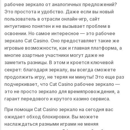
рабочее зеркало от аналогичных предложений?
Это простота и удобство. Даже если вы новый
пользователь в отрасли онлайн-игр, сайт
интуитивно понятен и не вызывает проблем в
освоении. Но самое интересное — это рабочее
зеркало Cat Casino. Оно предоставляет такие же
игровые возможности, как и главная платформа, а
многие азартные участники могут даже не
заметить разницы. В этом и кроется ключевой
секрет: благодаря зеркалу, вы всегда сможете
продолжить игру, не теряя ни минуты! Это еще раз
подчеркивает, что Cat Casino рабочее зеркало —
это не просто зеркало для времяпровождения, а
гарант передового и крутого казино сервиса.
При помощи Cat Casino зеркало на сегодня вас
ожидает обход блокировки. Вы можете
наслаждаться разными играми не меняя