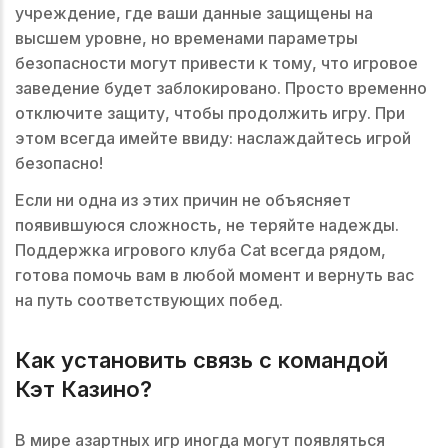
учреждение, где ваши данные защищены на
высшем уровне, но временами параметры
безопасности могут привести к тому, что игровое
заведение будет заблокировано. Просто временно
отключите защиту, чтобы продолжить игру. При
этом всегда имейте ввиду: наслаждайтесь игрой
безопасно!
Если ни одна из этих причин не объясняет
появившуюся сложность, не теряйте надежды.
Поддержка игрового клуба Cat всегда рядом,
готова помочь вам в любой момент и вернуть вас
на путь соответствующих побед.
Как установить связь с командой
Кэт Казино?
В мире азартных игр иногда могут появляться