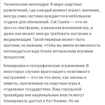
Технические неполадки: В мире азартных
развлечений, где каждый момент играет значение,
иногда сама система нуждается в небольшом
отдыхе для обновлений. Cat Casino — это не
просто платформа, а реальная вселенная игр, и
даже она может иногда требовать настроек и
модернизации. Такой перерыв может быть
кратким, но важным, чтобы вы имели возможность
наслаждаться ещё более интересным игровым
процессом.
Блокировки и географические ограничения: В
некоторых случаях враги нашего позитивного
настроения — это не что иное, как законы и
лимиты, наложенные на азартные игры в
отдельных государствах. Ваш городской
провайдер или национальные власти могут
блокировать доступ к Кэт Казино. Но не