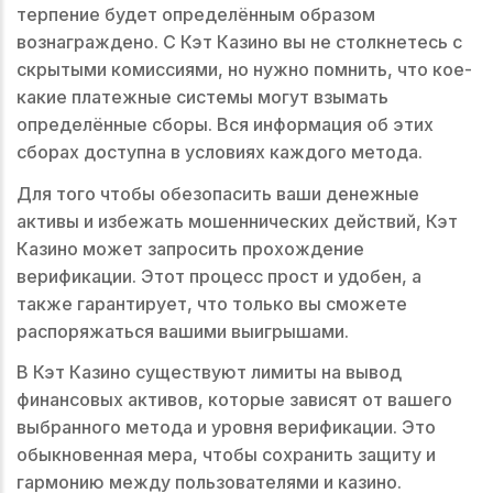
терпение будет определённым образом
вознаграждено. С Кэт Казино вы не столкнетесь с
скрытыми комиссиями, но нужно помнить, что кое-
какие платежные системы могут взымать
определённые сборы. Вся информация об этих
сборах доступна в условиях каждого метода.
Для того чтобы обезопасить ваши денежные
активы и избежать мошеннических действий, Кэт
Казино может запросить прохождение
верификации. Этот процесс прост и удобен, а
также гарантирует, что только вы сможете
распоряжаться вашими выигрышами.
В Кэт Казино существуют лимиты на вывод
финансовых активов, которые зависят от вашего
выбранного метода и уровня верификации. Это
обыкновенная мера, чтобы сохранить защиту и
гармонию между пользователями и казино.