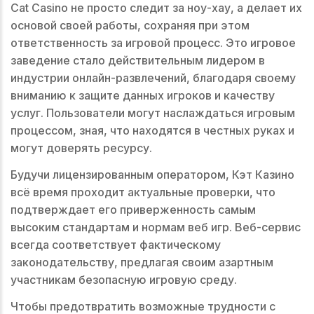
Cat Casino не просто следит за ноу-хау, а делает их
основой своей работы, сохраняя при этом
ответственность за игровой процесс. Это игровое
заведение стало действительным лидером в
индустрии онлайн-развлечений, благодаря своему
вниманию к защите данных игроков и качеству
услуг. Пользователи могут наслаждаться игровым
процессом, зная, что находятся в честных руках и
могут доверять ресурсу.
Будучи лицензированным оператором, Кэт Казино
всё время проходит актуальные проверки, что
подтверждает его приверженность самым
высоким стандартам и нормам веб игр. Веб-сервис
всегда соответствует фактическому
законодательству, предлагая своим азартным
участникам безопасную игровую среду.
Чтобы предотвратить возможные трудности с