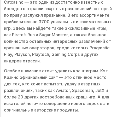
Catcasino — это один из достаточно известных
брендов в отрасли азартных развлечений, который
по праву заслужил признание. В его ассортименте
приблизительно 3700 уникальных и занимательных
игр. Здесь вы найдете такие эксклюзивные игры,
как Pirate’s Run и Sugar Monster, а также большое
количество остальных интересных развлечений от
признанных операторов, среди которых Pragmatic
Play, Playson, Playtech, Gaming Corps и других
лидеров отрасли.
Особое внимание стоит уделить краш-играм. Кэт
Казино официальный сайт — это отличное место
для тех, кто хочет испытать удачу в азартных
развлечениях, таких как Aviator, Spaceman, JetX и
более 20 других востребованных краш-игр. А для
искателей чего-то совершенно нового здесь есть
оригинальные авторские продукты.