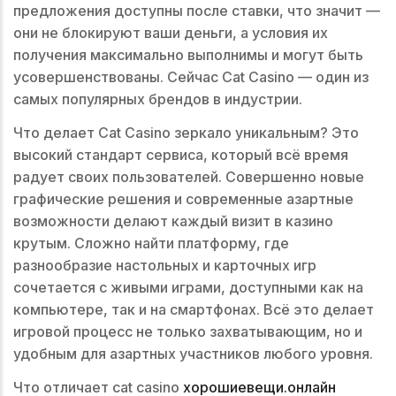
предложения доступны после ставки, что значит —
они не блокируют ваши деньги, а условия их
получения максимально выполнимы и могут быть
усовершенствованы. Сейчас Cat Casino — один из
самых популярных брендов в индустрии.
Что делает Cat Casino зеркало уникальным? Это
высокий стандарт сервиса, который всё время
радует своих пользователей. Совершенно новые
графические решения и современные азартные
возможности делают каждый визит в казино
крутым. Сложно найти платформу, где
разнообразие настольных и карточных игр
сочетается с живыми играми, доступными как на
компьютере, так и на смартфонах. Всё это делает
игровой процесс не только захватывающим, но и
удобным для азартных участников любого уровня.
Что отличает cat casino
хорошиевещи.онлайн