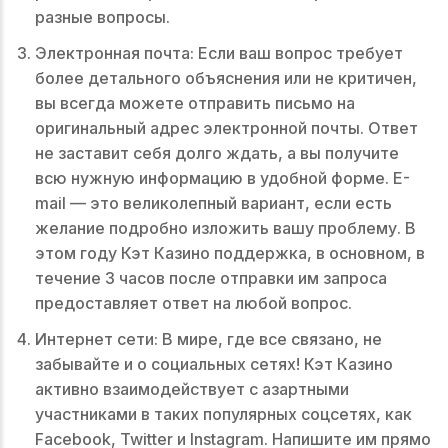
разные вопросы.
Электронная почта: Если ваш вопрос требует
более детального объяснения или не критичен,
вы всегда можете отправить письмо на
оригинальный адрес электронной почты. Ответ
не заставит себя долго ждать, а вы получите
всю нужную информацию в удобной форме. E-
mail — это великолепный вариант, если есть
желание подробно изложить вашу проблему. В
этом году Кэт Казино поддержка, в основном, в
течение 3 часов после отправки им запроса
предоставляет ответ на любой вопрос.
Интернет сети: В мире, где все связано, не
забывайте и о социальных сетях! Кэт Казино
активно взаимодействует с азартными
участниками в таких популярных соцсетях, как
Facebook, Twitter и Instagram. Напишите им прямо