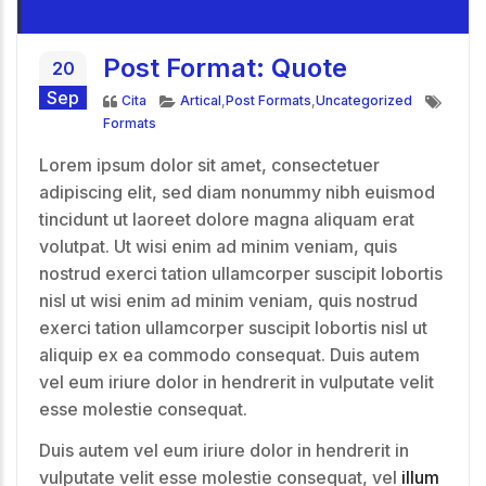
Post Format: Quote
20
Sep
Formato
Categorías
Etique
Cita
Artical
,
Post Formats
,
Uncategorized
Formats
Lorem ipsum dolor sit amet, consectetuer
adipiscing elit, sed diam nonummy nibh euismod
tincidunt ut laoreet dolore magna aliquam erat
volutpat. Ut wisi enim ad minim veniam, quis
nostrud exerci tation ullamcorper suscipit lobortis
nisl ut wisi enim ad minim veniam, quis nostrud
exerci tation ullamcorper suscipit lobortis nisl ut
aliquip ex ea commodo consequat. Duis autem
vel eum iriure dolor in hendrerit in vulputate velit
esse molestie consequat.
Duis autem vel eum iriure dolor in hendrerit in
vulputate velit esse molestie consequat, vel
illum