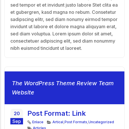
sed tempor et et invidunt justo labore Stet clita ea
et gubergren, kasd magna no rebum. Consetetur
sadipscing elitr, sed diam nonumy eirmod tempor
invidunt ut labore et dolore magna aliquyam erat,
sed diam voluptua. Lorem ipsum dolor sit amet,
consectetuer adipiscing elit, sed diam nonummy
nibh euismod tincidunt ut laoreet.
The WordPress Theme Review Team
Website
Post Format: Link
20
Sep
Formato
Categorías
Enlace
Artical
,
Post Formats
,
Uncategorized
Etiquetas
Articles