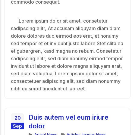
commodo consequat.
Lorem ipsum dolor sit amet, consetetur
sadipscing elitr, At accusam aliquyam diam diam
dolore dolores duo eirmod eos erat, et nonumy
sed tempor et et invidunt justo labore Stet clita ea
et gubergren, kasd magna no rebum. Consetetur
sadipscing elitr, sed diam nonumy eirmod tempor
invidunt ut labore et dolore magna aliquyam erat,
sed diam voluptua. Lorem ipsum dolor sit amet,
consectetuer adipiscing elit, sed diam nonummy
nibh euismod tincidunt ut laoreet.
Duis autem vel eum iriure
20
dolor
Sep
Categorías
Etiquetas
Artical
,
News
Articles
,
Images
,
News