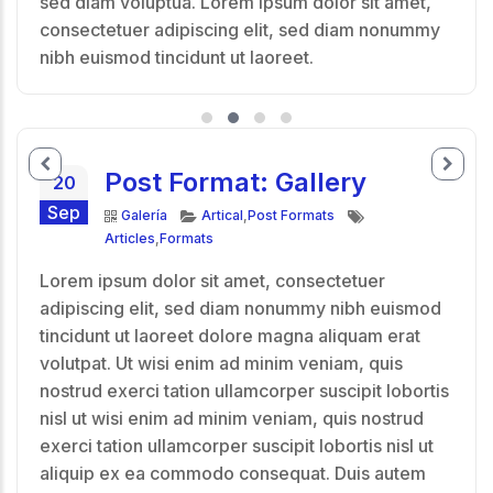
sed diam voluptua. Lorem ipsum dolor sit amet,
consectetuer adipiscing elit, sed diam nonummy
nibh euismod tincidunt ut laoreet.
Post Format: Gallery
20
Sep
Formato
Categorías
Etiquetas
Galería
Artical
,
Post Formats
Articles
,
Formats
Lorem ipsum dolor sit amet, consectetuer
adipiscing elit, sed diam nonummy nibh euismod
tincidunt ut laoreet dolore magna aliquam erat
volutpat. Ut wisi enim ad minim veniam, quis
nostrud exerci tation ullamcorper suscipit lobortis
nisl ut wisi enim ad minim veniam, quis nostrud
exerci tation ullamcorper suscipit lobortis nisl ut
aliquip ex ea commodo consequat. Duis autem