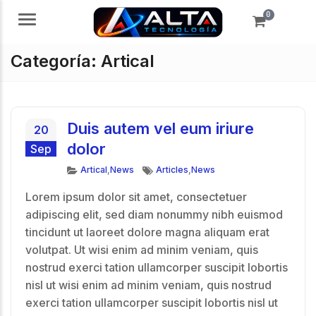
0
Menú
Categoría:
Artical
Duis autem vel eum iriure
20
dolor
Sep
Categorías
Etiquetas
Artical
,
News
Articles
,
News
Lorem ipsum dolor sit amet, consectetuer
adipiscing elit, sed diam nonummy nibh euismod
tincidunt ut laoreet dolore magna aliquam erat
volutpat. Ut wisi enim ad minim veniam, quis
nostrud exerci tation ullamcorper suscipit lobortis
nisl ut wisi enim ad minim veniam, quis nostrud
exerci tation ullamcorper suscipit lobortis nisl ut