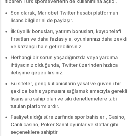
itibaren Türk sporseverlerin de kullanımına açıldı.
Son olarak, Mariobet Twitter hesabı platformun
lisans bilgilerini de paylaşır.
İlk üyelik bonusları, yatırım bonusları, kayıp telafi
fırsatları ve daha fazlasıyla, oyunlarınızı daha zevkli
ve kazançlı hale getirebilirsiniz.
Herhangi bir sorun yaşadığınızda veya yardıma
ihtiyacınız olduğunda, Twitter üzerinden hızlıca
iletişime geçebilirsiniz.
Bu siteler, genç kullanıcıların yasal ve güvenli bir
şekilde bahis yapmasını sağlamak amacıyla gerekli
lisanslara sahip olan ve sıkı denetlemelere tabi
tutulan platformlardır.
Faaliyet aldığı süre zarfında spor bahisleri, Casino,
Canlı casino, Poker Sanal oyunlar ve slotlar gibi
seçeneklere sahiptir.