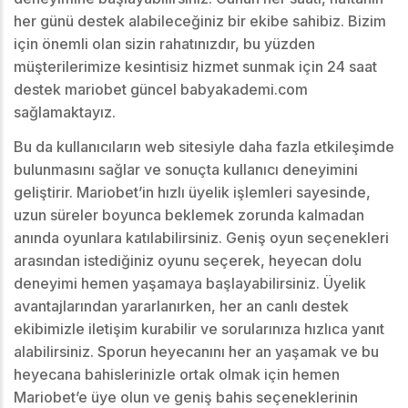
her günü destek alabileceğiniz bir ekibe sahibiz. Bizim
için önemli olan sizin rahatınızdır, bu yüzden
müşterilerimize kesintisiz hizmet sunmak için 24 saat
destek mariobet güncel babyakademi.com
sağlamaktayız.
Bu da kullanıcıların web sitesiyle daha fazla etkileşimde
bulunmasını sağlar ve sonuçta kullanıcı deneyimini
geliştirir. Mariobet’in hızlı üyelik işlemleri sayesinde,
uzun süreler boyunca beklemek zorunda kalmadan
anında oyunlara katılabilirsiniz. Geniş oyun seçenekleri
arasından istediğiniz oyunu seçerek, heyecan dolu
deneyimi hemen yaşamaya başlayabilirsiniz. Üyelik
avantajlarından yararlanırken, her an canlı destek
ekibimizle iletişim kurabilir ve sorularınıza hızlıca yanıt
alabilirsiniz. Sporun heyecanını her an yaşamak ve bu
heyecana bahislerinizle ortak olmak için hemen
Mariobet’e üye olun ve geniş bahis seçeneklerinin