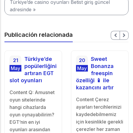
Türkiye’de casino oyunları Betist giriş güncel
adresinde »
Publicación relacionada
Türkiye’de
Sweet
21
20
popülerliğini
Bonanza
May
May
artıran EGT
freespin
slot oyunları
özelliği 📱 ile
kazancını artır
Content Q: Amusnet
Content Çerez
oyun sitelerinde
ayarları tercihlerinizi
hangi cihazlarda
kaydedebilmemiz
oyun oynayabilirim?
için kesinlikle gerekli
EGT’nin en iyi
çerezler her zaman
oyunları arasından