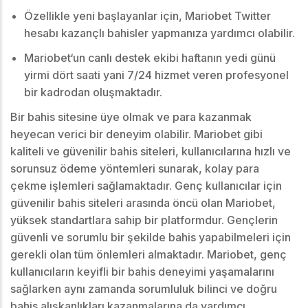
Özellikle yeni başlayanlar için, Mariobet Twitter
hesabı kazançlı bahisler yapmanıza yardımcı olabilir.
Mariobet‘un canlı destek ekibi haftanın yedi günü
yirmi dört saati yani 7/24 hizmet veren profesyonel
bir kadrodan oluşmaktadır.
Bir bahis sitesine üye olmak ve para kazanmak
heyecan verici bir deneyim olabilir. Mariobet gibi
kaliteli ve güvenilir bahis siteleri, kullanıcılarına hızlı ve
sorunsuz ödeme yöntemleri sunarak, kolay para
çekme işlemleri sağlamaktadır. Genç kullanıcılar için
güvenilir bahis siteleri arasında öncü olan Mariobet,
yüksek standartlara sahip bir platformdur. Gençlerin
güvenli ve sorumlu bir şekilde bahis yapabilmeleri için
gerekli olan tüm önlemleri almaktadır. Mariobet, genç
kullanıcıların keyifli bir bahis deneyimi yaşamalarını
sağlarken aynı zamanda sorumluluk bilinci ve doğru
bahis alışkanlıkları kazanmalarına da yardımcı