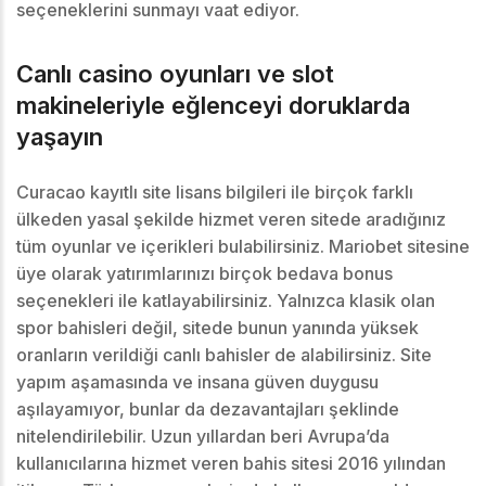
seçeneklerini sunmayı vaat ediyor.
Canlı casino oyunları ve slot
makineleriyle eğlenceyi doruklarda
yaşayın
Curacao kayıtlı site lisans bilgileri ile birçok farklı
ülkeden yasal şekilde hizmet veren sitede aradığınız
tüm oyunlar ve içerikleri bulabilirsiniz. Mariobet sitesine
üye olarak yatırımlarınızı birçok bedava bonus
seçenekleri ile katlayabilirsiniz. Yalnızca klasik olan
spor bahisleri değil, sitede bunun yanında yüksek
oranların verildiği canlı bahisler de alabilirsiniz. Site
yapım aşamasında ve insana güven duygusu
aşılayamıyor, bunlar da dezavantajları şeklinde
nitelendirilebilir. Uzun yıllardan beri Avrupa’da
kullanıcılarına hizmet veren bahis sitesi 2016 yılından