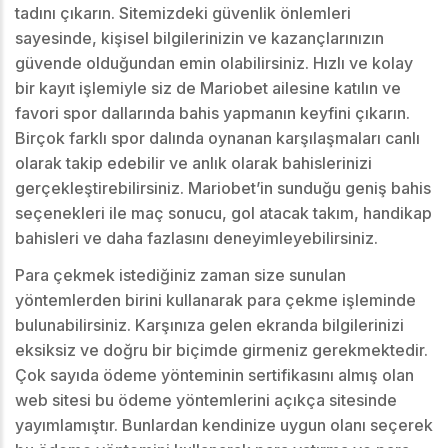
tadını çıkarın. Sitemizdeki güvenlik önlemleri
sayesinde, kişisel bilgilerinizin ve kazançlarınızın
güvende olduğundan emin olabilirsiniz. Hızlı ve kolay
bir kayıt işlemiyle siz de Mariobet ailesine katılın ve
favori spor dallarında bahis yapmanın keyfini çıkarın.
Birçok farklı spor dalında oynanan karşılaşmaları canlı
olarak takip edebilir ve anlık olarak bahislerinizi
gerçekleştirebilirsiniz. Mariobet’in sunduğu geniş bahis
seçenekleri ile maç sonucu, gol atacak takım, handikap
bahisleri ve daha fazlasını deneyimleyebilirsiniz.
Para çekmek istediğiniz zaman size sunulan
yöntemlerden birini kullanarak para çekme işleminde
bulunabilirsiniz. Karşınıza gelen ekranda bilgilerinizi
eksiksiz ve doğru bir biçimde girmeniz gerekmektedir.
Çok sayıda ödeme yönteminin sertifikasını almış olan
web sitesi bu ödeme yöntemlerini açıkça sitesinde
yayımlamıştır. Bunlardan kendinize uygun olanı seçerek