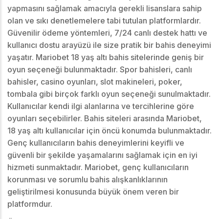
yapmasını sağlamak amacıyla gerekli lisanslara sahip
olan ve sıkı denetlemelere tabi tutulan platformlardır.
Güvenilir ödeme yöntemleri, 7/24 canlı destek hattı ve
kullanıcı dostu arayüzü ile size pratik bir bahis deneyimi
yaşatır. Mariobet 18 yaş altı bahis sitelerinde geniş bir
oyun seçeneği bulunmaktadır. Spor bahisleri, canlı
bahisler, casino oyunları, slot makineleri, poker,
tombala gibi birçok farklı oyun seçeneği sunulmaktadır.
Kullanıcılar kendi ilgi alanlarına ve tercihlerine göre
oyunları seçebilirler. Bahis siteleri arasında Mariobet,
18 yaş altı kullanıcılar için öncü konumda bulunmaktadır.
Genç kullanıcıların bahis deneyimlerini keyifli ve
güvenli bir şekilde yaşamalarını sağlamak için en iyi
hizmeti sunmaktadır. Mariobet, genç kullanıcıların
korunması ve sorumlu bahis alışkanlıklarının
geliştirilmesi konusunda büyük önem veren bir
platformdur.