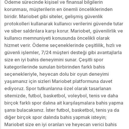
Ödeme sürecinde kişisel ve finansal bilgilerin
korunması, müşterilerin en önemli önceliklerinden
biridir. Mariobet gibi siteler, gelişmiş güvenlik
protokolleri kullanarak kullanıcı verilerini güvende tutar
ve siber saldırılara karşı korur. Mariobet, güvenilirlik ve
kullanıcı memnuniyeti konusunda öncelikli olarak
hizmet verir. Ödeme seçeneklerinde çeşitlilik, hızlı ve
güvenli işlemler, 7/24 müşteri desteği gibi avantajlarla
size en iyi bahis deneyimini sunar. Çeşitli spor
kategorilerinde sunulan birbirinden farklı bahis
seçenekleriyle, heyecan dolu bir oyun deneyimi
yaşamanız için sizleri Mariobet platformuna davet
ediyoruz. Spor tutkunlarına özel olarak tasarlanan
sitemizde, futbol, basketbol, ​​voleybol, ​​tenis ve daha
birçok farklı spor dalına ait karşılaşmalara bahis yapma
şansı bulacaksınız. İster futbol, basketbol, tenis ya da
diğer birçok spor dalında bahis yapmak isteyin;
Mariobet size en iyi oranları ve heyecan verici bahis