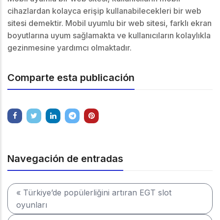
cihazlardan kolayca erişip kullanabilecekleri bir web
sitesi demektir. Mobil uyumlu bir web sitesi, farklı ekran
boyutlarına uyum sağlamakta ve kullanıcıların kolaylıkla
gezinmesine yardımcı olmaktadır.
Comparte esta publicación
Navegación de entradas
« Türkiye’de popülerliğini artıran EGT slot
oyunları