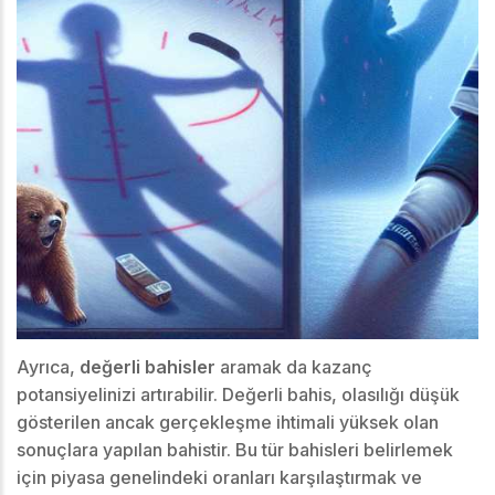
Ayrıca,
değerli bahisler
aramak da kazanç
potansiyelinizi artırabilir. Değerli bahis, olasılığı düşük
gösterilen ancak gerçekleşme ihtimali yüksek olan
sonuçlara yapılan bahistir. Bu tür bahisleri belirlemek
için piyasa genelindeki oranları karşılaştırmak ve