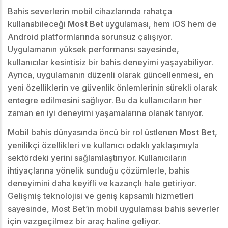
Bahis severlerin mobil cihazlarında rahatça
kullanabileceği
Most Bet
uygulaması, hem iOS hem de
Android platformlarında sorunsuz çalışıyor.
Uygulamanın yüksek performansı sayesinde,
kullanıcılar kesintisiz bir bahis deneyimi yaşayabiliyor.
Ayrıca, uygulamanın düzenli olarak güncellenmesi, en
yeni özelliklerin ve güvenlik önlemlerinin sürekli olarak
entegre edilmesini sağlıyor. Bu da kullanıcıların her
zaman en iyi deneyimi yaşamalarına olanak tanıyor.
Mobil bahis dünyasında öncü bir rol üstlenen
Most Bet
,
yenilikçi özellikleri ve kullanıcı odaklı yaklaşımıyla
sektördeki yerini sağlamlaştırıyor. Kullanıcıların
ihtiyaçlarına yönelik sunduğu çözümlerle, bahis
deneyimini daha keyifli ve kazançlı hale getiriyor.
Gelişmiş teknolojisi ve geniş kapsamlı hizmetleri
sayesinde, Most Bet’in mobil uygulaması bahis severler
için vazgeçilmez bir araç haline geliyor.