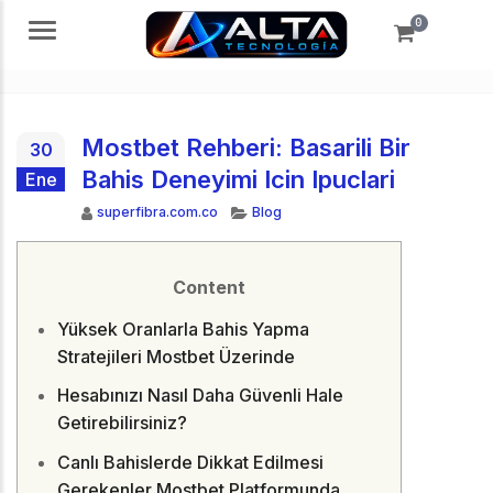
0
Menú
Mostbet Rehberi: Basarili Bir
30
Bahis Deneyimi Icin Ipuclari
Ene
Autor
Categorías
superfibra.com.co
Blog
Content
Yüksek Oranlarla Bahis Yapma
Stratejileri Mostbet Üzerinde
Hesabınızı Nasıl Daha Güvenli Hale
Getirebilirsiniz?
Canlı Bahislerde Dikkat Edilmesi
Gerekenler Mostbet Platformunda