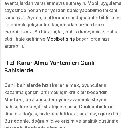
avantajlardan yararlanmayı unutmayın. Mobil uygulama
sayesinde her an her yerden bahis yapabilme imkanı
sunuluyor. Ayrıca, platformun sunduğu
anlık bildirimler
ile önemli gelişmeleri kaçırmadan hızlıca tepki
verebilirsiniz. Bu tür araçlar, bahis deneyiminizi daha
etkili hale getirir ve
Mostbet giriş
başarı oranınızı
artırabilir.
Hızlı Karar Alma Yöntemleri Canlı
Bahislerde
Canlı bahislerde hızlı karar almak
, oyuncuların
kazanma şansını artırmak için kritik bir beceridir.
Mostbet
, bu alanda deneyim kazanmak isteyen
bahisçilere çeşitli stratejiler sunar.
Canlı bahislerin
dinamik doğası, hızlı ve etkili kararlar almayı gerektirir.
Bu nedenle, doğru bilgiye erişim ve analitik düşünme
yeteneği ön planda olmalıdır.