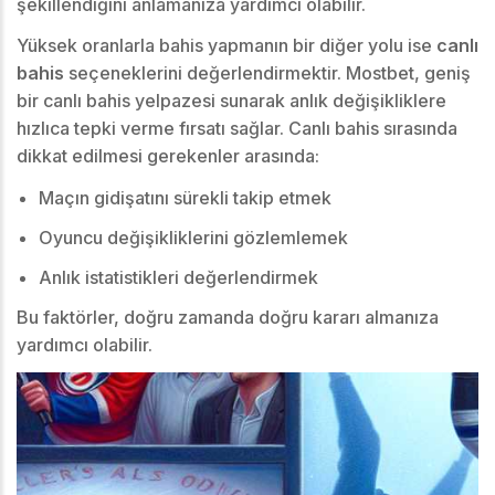
şekillendiğini anlamanıza yardımcı olabilir.
Yüksek oranlarla bahis yapmanın bir diğer yolu ise
canlı
bahis
seçeneklerini değerlendirmektir. Mostbet, geniş
bir canlı bahis yelpazesi sunarak anlık değişikliklere
hızlıca tepki verme fırsatı sağlar. Canlı bahis sırasında
dikkat edilmesi gerekenler arasında:
Maçın gidişatını sürekli takip etmek
Oyuncu değişikliklerini gözlemlemek
Anlık istatistikleri değerlendirmek
Bu faktörler, doğru zamanda doğru kararı almanıza
yardımcı olabilir.