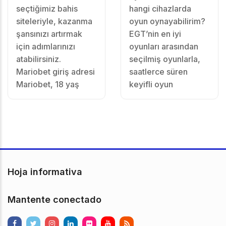
seçtiğimiz bahis
hangi cihazlarda
siteleriyle, kazanma
oyun oynayabilirim?
şansınızı artırmak
EGT’nin en iyi
için adımlarınızı
oyunları arasından
atabilirsiniz.
seçilmiş oyunlarla,
Mariobet giriş adresi
saatlerce süren
Mariobet, 18 yaş
keyifli oyun
Hoja informativa
Mantente conectado