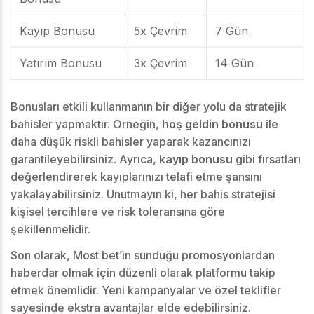
Kayıp Bonusu
5x Çevrim
7 Gün
Yatırım Bonusu
3x Çevrim
14 Gün
Bonusları etkili kullanmanın bir diğer yolu da stratejik
bahisler yapmaktır. Örneğin,
hoş geldin bonusu
ile
daha düşük riskli bahisler yaparak kazancınızı
garantileyebilirsiniz. Ayrıca,
kayıp bonusu
gibi fırsatları
değerlendirerek kayıplarınızı telafi etme şansını
yakalayabilirsiniz. Unutmayın ki, her bahis stratejisi
kişisel tercihlere ve risk toleransına göre
şekillenmelidir.
Son olarak, Most bet’in sunduğu promosyonlardan
haberdar olmak için düzenli olarak platformu takip
etmek önemlidir. Yeni kampanyalar ve özel teklifler
sayesinde ekstra avantajlar elde edebilirsiniz.