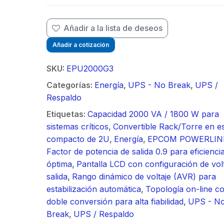
/ Ideal para
90 ° 
o
Vide
sión al ruido
Color de 7" /
supre
m / Conector
30 k
ft, 5.9-7.2
Frente de Calle
de 4 f
Añadir a la lista de deseos
mbra /
N-He
 Ganancia 36
para Exterior de
GHz,
aje y jumpers
Monta
Añadir a cotización
con SLANT de
Policarbonato /
dBi 
idos.
inclu
y 90 °, ideal
720p (1 Megapíxel
45 ° 
SKU:
EPU2000G3
 hasta 80 km,
)130° de Visión
para 
Categorías:
Energía
,
UPS - No Break
,
UPS /
ctores N-
(Gran Angular)
Cone
Respaldo
ra, montaje
hemb
alineación
con a
Etiquetas:
Capacidad 2000 VA / 1800 W para
étrica.
milim
sistemas críticos
,
Convertible Rack/Torre en e
compacto de 2U
,
Energía
,
EPCOM POWERLIN
Factor de potencia de salida 0.9 para eficienci
óptima
,
Pantalla LCD con configuración de vol
salida
,
Rango dinámico de voltaje (AVR) para
estabilización automática
,
Topología on-line c
doble conversión para alta fiabilidad
,
UPS - N
Break
,
UPS / Respaldo