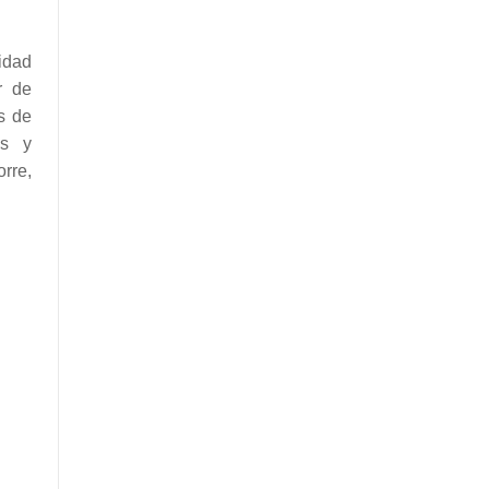
idad
r de
s de
os y
orre,