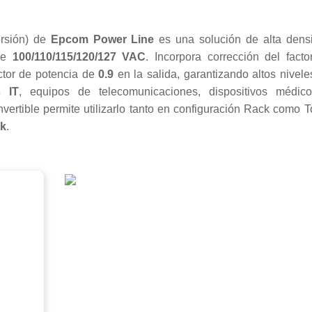
rsión) de
Epcom Power Line
es una solución de alta dens
 de
100/110/115/120/127 VAC
. Incorpora corrección del facto
actor de potencia de
0.9
en la salida, garantizando altos nivele
s IT
, equipos de telecomunicaciones, dispositivos médic
vertible permite utilizarlo tanto en configuración Rack como T
ck
.