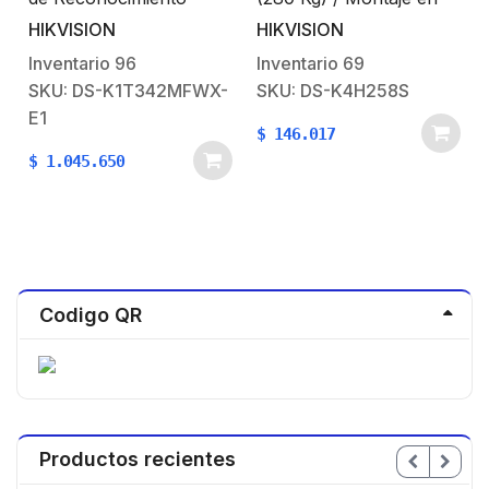
Facial y Huella con
Puerta Normal o de
HIKVISION
HIKVISION
lector MIFARE / Exterior
Vidrio / Certificado CE /
IP65 / Hasta 1.5 mts en
Para Uso en Interior /
Inventario
96
Inventario
69
lectura de rostro /
Indicador LED /
SKU: DS-K1T342MFWX-
SKU: DS-K4H258S
Soporta P2P Hik-
Magnetismo Anti-
E1
Connect / 1,500 Rostros
residual
$
146.017
/ 3,000 Huellas /
$
1.045.650
Videoportero / POE.
Codigo QR
Productos recientes