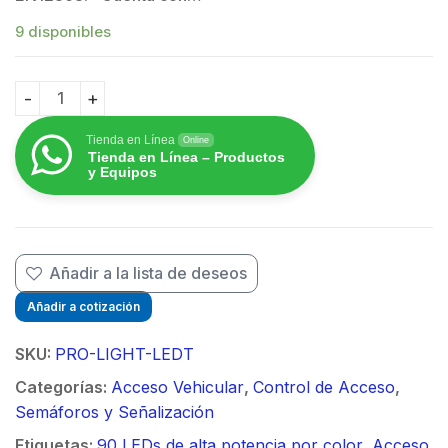
9 disponibles
Semáforo de Señalización Rojo, Verde y Amarillo quan
Tienda en Línea
Online
Tienda en Línea – Productos
y Equipos
Añadir a la lista de deseos
Añadir a cotización
SKU:
PRO-LIGHT-LEDT
Categorías:
Acceso Vehicular
,
Control de Acceso
,
Semáforos y Señalización
Etiquetas:
90 LEDs de alta potencia por color
,
Acceso