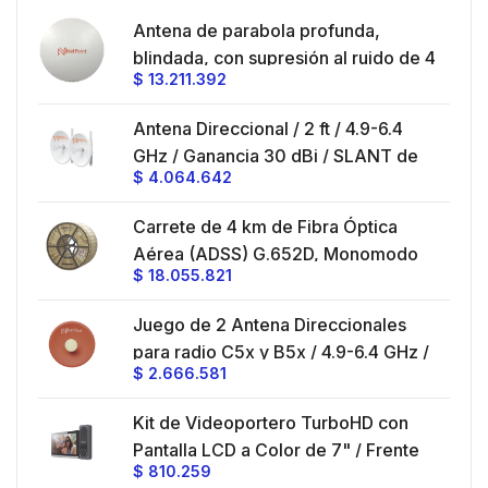
en
Antena de parabola profunda,
ble
blindada, con supresión al ruido de 4
$
13.211.392
/
ft, 5.9-7.2 GHz, Ganancia 36 dBi con
SLANT de 45 ° y 90 °, ideal para
es
Antena Direccional / 2 ft / 4.9-6.4
hasta 80 km, Conectores N-hembra,
GHz / Ganancia 30 dBi / SLANT de
montaje con alineación milimétrica.
$
4.064.642
45 ° y 90 ° / Conector N-Hembra /
Montaje y jumpers incluidos.
es
Carrete de 4 km de Fibra Óptica
eo
Aérea (ADSS) G.652D, Monomodo
$
18.055.821
V,
de 24 Hilos, Exterior, Span 200,
Loose Tube
Juego de 2 Antena Direccionales
z,
0 cm
para radio C5x y B5x / 4.9-6.4 GHz /
$
2.666.581
Ganancia 27 dBi / Montaje incluido.
 30
Kit de Videoportero TurboHD con
e y
 al
Pantalla LCD a Color de 7" / Frente
$
810.259
ia
de Calle para Exterior de