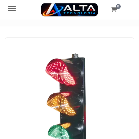
0
Menú