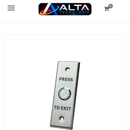
0
Menú