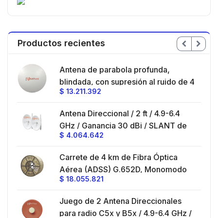
Productos recientes
en
Antena de parabola profunda,
ble
blindada, con supresión al ruido de 4
$
13.211.392
/
ft, 5.9-7.2 GHz, Ganancia 36 dBi con
SLANT de 45 ° y 90 °, ideal para
es
Antena Direccional / 2 ft / 4.9-6.4
hasta 80 km, Conectores N-hembra,
GHz / Ganancia 30 dBi / SLANT de
montaje con alineación milimétrica.
$
4.064.642
45 ° y 90 ° / Conector N-Hembra /
Montaje y jumpers incluidos.
es
Carrete de 4 km de Fibra Óptica
eo
Aérea (ADSS) G.652D, Monomodo
$
18.055.821
V,
de 24 Hilos, Exterior, Span 200,
Loose Tube
Juego de 2 Antena Direccionales
z,
0 cm
para radio C5x y B5x / 4.9-6.4 GHz /