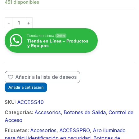
451 disponibles
$
Botón de salida con aro iluminado/ IP65 quantity
Tienda en Línea
Online
Tienda en Línea – Productos
y Equipos
Añadir a la lista de deseos
Añadir a cotización
SKU:
ACCESS40
Categorías:
Accesorios
,
Botones de Salida
,
Control de
Acceso
Etiquetas:
Accesorios
,
ACCESSPRO
,
Aro iluminado
para fácil identificación en oscuridad
,
Botones de