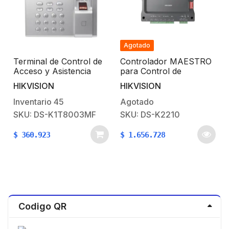
Agotado
Terminal de Control de
Controlador MAESTRO
Acceso y Asistencia
para Control de
compatible con APP
Elevadores / Control de
HIKVISION
HIKVISION
Hik-Connect (P2P) /
Acceso para los pisos
Stand Alone / Lectura
de los Elevadores por
Inventario
45
Agotado
de Huella y de Tarjetas
Huella o Tarjeta /
SKU: DS-K1T8003MF
SKU: DS-K2210
Mifare
Programación por
IVMS4200 o Interfaz
$
360.923
$
1.656.728
Web
Codigo QR