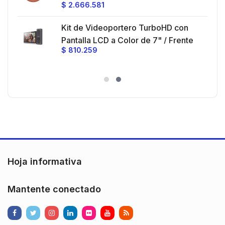
$
2.666.581
Ganancia 27 dBi / Montaje incluido.
 30
Kit de Videoportero TurboHD con
e y
 al
Pantalla LCD a Color de 7" / Frente
$
810.259
ia
de Calle para Exterior de
Policarbonato / 720p (1 Megapíxel
es
)130° de Visión (Gran Angular)
n
Hoja informativa
Mantente conectado