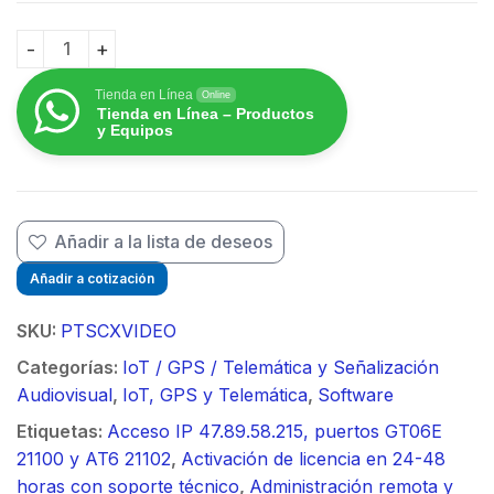
$
$
Primer año de licencia de video en plataforma Tracks
Tienda en Línea
Online
Tienda en Línea – Productos
y Equipos
Añadir a la lista de deseos
Añadir a cotización
SKU:
PTSCXVIDEO
Categorías:
IoT / GPS / Telemática y Señalización
Audiovisual
,
IoT, GPS y Telemática
,
Software
Etiquetas:
Acceso IP 47.89.58.215, puertos GT06E
21100 y AT6 21102
,
Activación de licencia en 24-48
horas con soporte técnico
,
Administración remota y