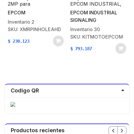
2MP para
EPCOM INDUSTRIAL,
videovigilancia móvil.
sirena/ bocina 100 Watt
EPCOM
EPCOM INDUSTRIAL
Solución para interior
y controlador
SIGNALING
con micrófono
Inventario
2
SKU: XMRPINHOLEAHD
Inventario
30
SKU: KITMOTOEPCOM
$
230.123
$
793.187
Codigo QR
Productos recientes