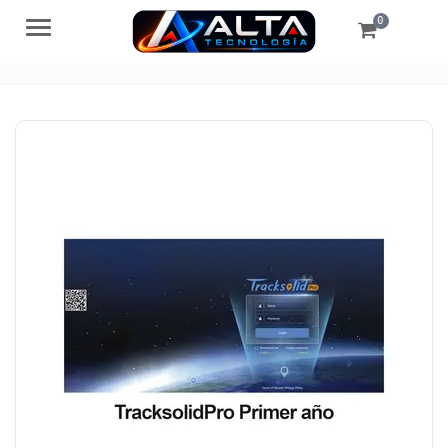
0
Menú