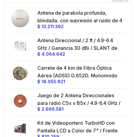
en
Antena de parabola profunda,
ble
blindada, con supresión al ruido de 4
$
13.211.392
/
ft, 5.9-7.2 GHz, Ganancia 36 dBi con
SLANT de 45 ° y 90 °, ideal para
es
Antena Direccional / 2 ft / 4.9-6.4
hasta 80 km, Conectores N-hembra,
GHz / Ganancia 30 dBi / SLANT de
montaje con alineación milimétrica.
$
4.064.642
45 ° y 90 ° / Conector N-Hembra /
Montaje y jumpers incluidos.
es
Carrete de 4 km de Fibra Óptica
eo
Aérea (ADSS) G.652D, Monomodo
$
18.055.821
V,
de 24 Hilos, Exterior, Span 200,
Loose Tube
Juego de 2 Antena Direccionales
z,
0 cm
para radio C5x y B5x / 4.9-6.4 GHz /
$
2.666.581
Ganancia 27 dBi / Montaje incluido.
 30
Kit de Videoportero TurboHD con
e y
 al
Pantalla LCD a Color de 7" / Frente
$
810.259