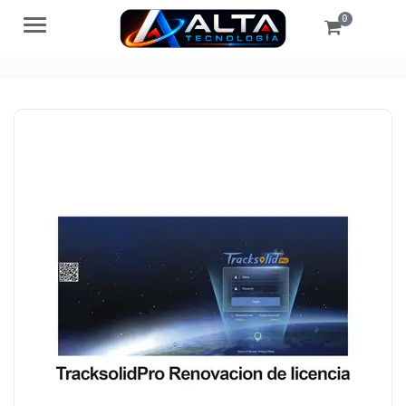
0
Menú