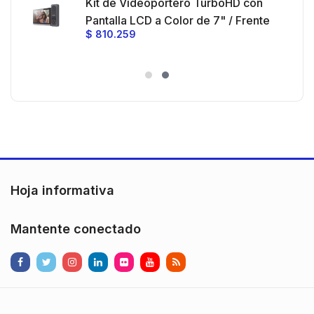
Kit de Videoportero TurboHD con
e y
 al
Pantalla LCD a Color de 7" / Frente
$
810.259
ia
de Calle para Exterior de
Policarbonato / 720p (1 Megapíxel
es
)130° de Visión (Gran Angular)
n
Hoja informativa
Mantente conectado