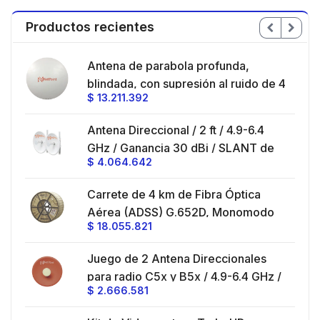
Productos recientes
en
Antena de parabola profunda,
ble
blindada, con supresión al ruido de 4
$
13.211.392
/
ft, 5.9-7.2 GHz, Ganancia 36 dBi con
SLANT de 45 ° y 90 °, ideal para
es
Antena Direccional / 2 ft / 4.9-6.4
hasta 80 km, Conectores N-hembra,
GHz / Ganancia 30 dBi / SLANT de
montaje con alineación milimétrica.
$
4.064.642
45 ° y 90 ° / Conector N-Hembra /
Montaje y jumpers incluidos.
es
Carrete de 4 km de Fibra Óptica
eo
Aérea (ADSS) G.652D, Monomodo
$
18.055.821
V,
de 24 Hilos, Exterior, Span 200,
Loose Tube
Juego de 2 Antena Direccionales
z,
0 cm
para radio C5x y B5x / 4.9-6.4 GHz /
$
2.666.581
Ganancia 27 dBi / Montaje incluido.
 30