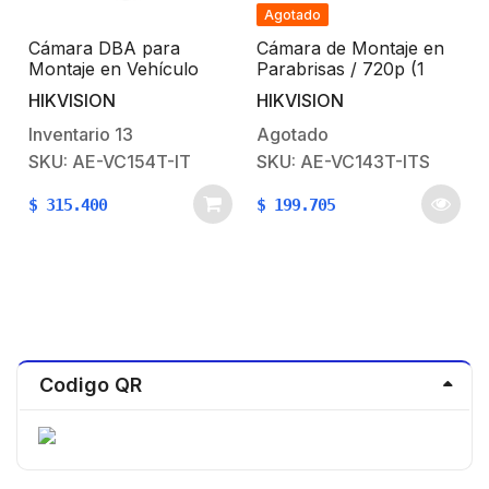
Agotado
Cámara DBA para
Cámara de Montaje en
Montaje en Vehículo
Parabrisas / 720p (1
Compatible con
Megapixel ) / Lente 2.1
HIKVISION
HIKVISION
DASHCAM AE-DI5042-
mm / Micrófono
G4
Integrado / Compatible
Inventario
13
Agotado
con AE-DI5042-G4
SKU: AE-VC154T-IT
SKU: AE-VC143T-ITS
$
315.400
$
199.705
Codigo QR