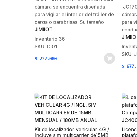
JC261
cámara se encuentra diseñada
JC170
para vigilar el interior del tráiler de
cámara
carga o parabrisas. Su tamaño
para v
JIMIIOT
pequeño facilita la instalación del
conduc
JIMII
dispositivo con el fin de ocupar el
pequeñ
Inventario
36
menor espacio posible,
dispos
SKU: CI01
Invent
garantizando la visión del
menor 
SKU: 
$
232.080
conductor. Especificaciones: Cámara:
garant
$
677.
HFoV=100°, VFoV=65°, DFoV=150°
conduc
con resolución de…
compor
tiemp
real E
Kit de localizador vehicular 4G /
Licenci
Incluye sim multicarrier de15MB
plataf