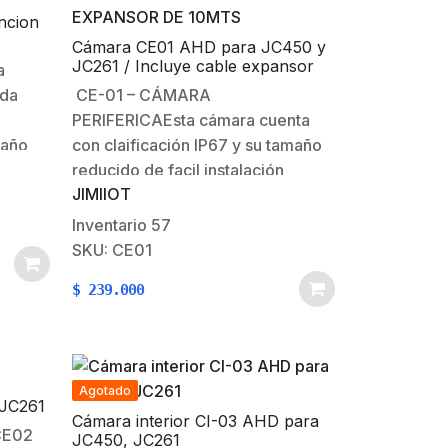
ncion
Cámara CE01 AHD para JC450 y
JC261 / Incluye cable expansor
a
de 10mts
ada
CE-01 – CÁMARA
PERIFERICAEsta cámara cuenta
maño
con claificación IP67 y su tamaño
ón del
reducido de facil instalación
JIMIIOT
par el
permite vigilar las zonas del
vehiculo en diferentes lugares
Inventario
57
criticos.
SKU: CE01
Especificaciones: Cámara:
$
239.000
tor en
HFoV=125°, VFoV=75°, DFoV=165°
con resolución de
1280*720pColor: A
color Alimentación: 3,6-
Agotado
5,5VDCVisión nocturna: IR
 JC261
940*2Dimensiones: 22 x 22 x
Cámara interior CI-03 AHD para
CE02
JC450, JC261
30…