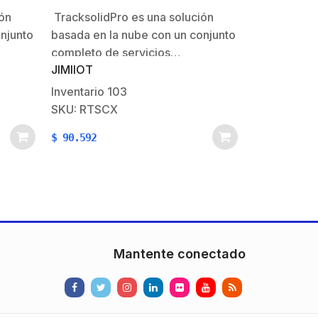
61P
VL03, PL200, LL303
ión
TracksolidPro es una solución
njunto
basada en la nube con un conjunto
completo de servicios…
JIMIIOT
Inventario
103
SKU: RTSCX
$
90.592
Mantente conectado