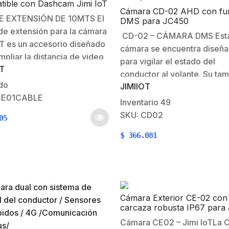
tible con Dashcam Jimi IoT
Cámara CD-02 AHD con fu
 EXTENSIÓN DE 10MTS El
DMS para JC450
de extensión para la cámara
CD-02 – CÁMARA DMS Est
oT es un accesorio diseñado
cámara se encuentra diseñ
mpliar la distancia de video
para vigilar el estado del
OT
dashcam, permitiendo la
conductor al volante. Su ta
ón de una cámara periferica
do
JIMIIOT
pequeño facilita la instalaci
ashcam principal. Longitud
CE01CABLE
dispositivo con el fin de ocu
Inventario
49
ble: 10mtsCompatibilidad:
menor espacio posible,
SKU: CD02
05
CI01, CI03
garantizando la visión del
$
366.081
conductor. Vigila el
comportamiento del conduc
tiempo…
Cámara Exterior CE-02 con
carcaza robusta IP67 para
o JC450
Cámara CE02 – Jimi IoTLa 