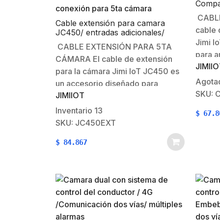
Compa
CABLE
Cable extensión para camara
cable 
JC450/ entradas adicionales/
conexión para 5ta cámara
Jimi I
CABLE EXTENSIÓN PARA 5TA
para a
CÁMARA El cable de extensión
JIMII
de la 
para la cámara Jimi IoT JC450 es
conexi
Agota
un accesorio diseñado para
a la d
SKU: 
JIMIIOT
implementar las capacidades de la
del ca
dashcam, permitiendo la conexión
Inventario
13
$
67.8
CE01, 
de una quinta cámara y demás
SKU: JC450EXT
perifericos. A continuación, se
$
84.867
detallan sus
especificaciones:Conectores:Lado
del dispositivo:Conector hembra
estilo…