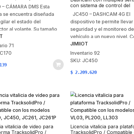
con sistema de control del
 – CÁMARA DMS Esta
conductor / 4G /Comunicac
 se encuentra diseñada
JC450 – DASHCAM 4G El
dos vías/ múltiples alarmas
igilar el estado del
dispositivo te permite llevar 
tor al volante. Su tamaño
seguridad y el monitoreo de
OT
o facilita la instalación del
vehículo a un nuevo nivel. C
JIMIIOT
itivo con el fin de ocupar el
capacidad para agregar has
ario
71
espacio posible,
cuatro cámaras de respaldo
JC170
Inventario
92
izando la visión del
brinda una visión completa 
SKU: JC450
139
tor. Vigila el
que sucede dentro y fuera 
$
2.209.620
tamiento del conductor en
o
specificaciones: Cámara:…
a vitalicia de video para
Licencia vitalicia para plata
orma TracksolidPro /
TracksolidPro / Compatible