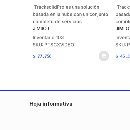
JC400, JC450, JC261, JC261P
VL03,
TracksolidPro es una solución
Tracks
basada en la nube con un conjunto
basada
completo de servicios…
comple
JIMIIOT
JIMII
Inventario
103
Invent
SKU: PTSCXVIDEO
SKU: 
$
77.758
$
45.3
Hoja informativa