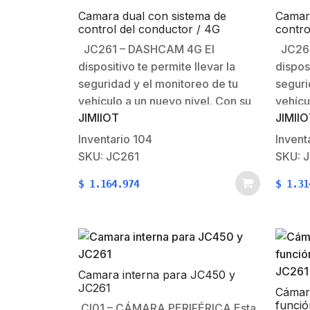
Camara dual con sistema de
Camara
control del conductor / 4G
contro
/Comunicación dos vías/ múltiples
Embeb
JC261 – DASHCAM 4G El
JC261
alarmas
dos ví
dispositivo te permite llevar la
disposi
seguridad y el monitoreo de tu
seguri
vehículo a un nuevo nivel. Con su
vehícu
JIMIIOT
JIMII
capacidad para agregar una
capaci
cámara de respaldo que te brinda
cámara
Inventario
104
Invent
una visión completa de lo que
una vi
SKU: JC261
SKU: 
sucede dentro y fuera de tu
sucede
$
1.164.974
$
1.31
vehículo.…
vehícu
Camara interna para JC450 y
JC261
Cámara
funci
CI01 – CÁMARA PERIFÉRICA Esta