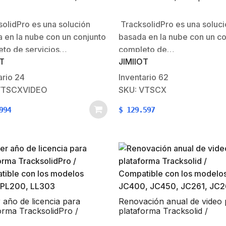
ible con los modelos
los modelos VL03, PL200, 
, JC450, JC261, JC261P
olidPro es una solución
TracksolidPro es una soluc
 en la nube con un conjunto
basada en la nube con un co
to de servicios…
completo de…
OT
JIMIIOT
ario
24
Inventario
62
VTSCXVIDEO
SKU: VTSCX
994
$
129.597
 año de licencia para
Renovación anual de video 
orma TracksolidPro /
plataforma Tracksolid /
ible con los modelos
Compatible con los modelo