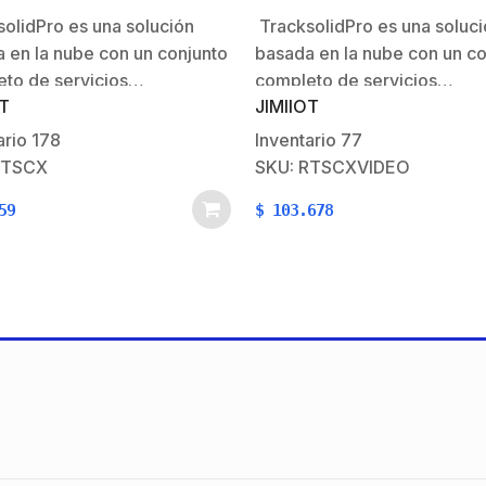
 PL200, LL303
JC400, JC450, JC261, JC2
olidPro es una solución
TracksolidPro es una soluc
 en la nube con un conjunto
basada en la nube con un co
to de servicios…
completo de servicios…
OT
JIMIIOT
ario
178
Inventario
77
PTSCX
SKU: RTSCXVIDEO
59
$
103.678