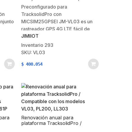
LL303
Colombia y México, incluye
Preconfigurado para
relevador
ión
TracksolidPro con
njunto
MICSIM25GPSEl JM-VL03 es un
rastreador GPS 4G LTE fácil de
JIMIIOT
ocultar diseñado principalmente
para la gestión de vehículos. La
Inventario
293
capacidad de trabajar en voltaje
SKU: VL03
de entrada de 9-90V permite su
$
400.054
compatibilidad con una amplia
gama de vehículos. Una antena
GPS avanzada…
para
Renovación anual para
plataforma TracksolidPro /
s
Compatible con los modelos