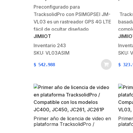
mensual / 180MB anual
Compat
Preconfigurado para
JC400
TracksolidPro con PSIMGPSEl JM-
Tracks
VL03 es un rastreador GPS 4G LTE
basada
fácil de ocultar diseñado
comple
JIMIIOT
JIMII
principalmente para la gestión de
vehículos. La capacidad de
Inventario
243
Invent
trabajar en voltaje de entrada de
SKU: VL03ASIM
SKU: 
9-90V permite su compatibilidad
$
542.988
$
323.
con una amplia gama de vehículos.
Una antena GPS avanzada…
Primer año de licencia de video en
Primer
plataforma TracksolidPro /
plataf
Compatible con los modelos
Compat