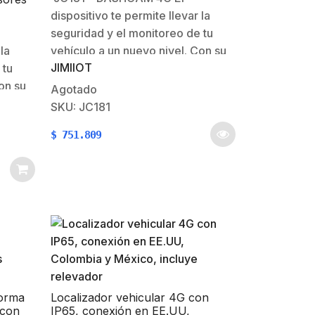
dispositivo te permite llevar la
ión
seguridad y el monitoreo de tu
la
vehículo a un nuevo nivel. Con su
JIMIIOT
 tu
capacidad de cámara dual te
on su
brinda una visión completa de lo
Agotado
ta
que sucede dentro y fuera de tu
SKU: JC181
 que te
vehículo.
$
751.809
de lo
Especificaciones: Cámara fontral:
de tu…
1920×1080 – 110°…
forma
Localizador vehicular 4G con
 con
IP65, conexión en EE.UU,