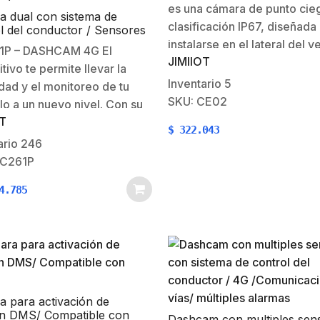
es una cámara de punto cie
 dual con sistema de
clasificación IP67, diseñada
l del conductor / Sensores
idos / 4G /Comunicación
instalarse en el lateral del v
P – DASHCAM 4G El
as/
JIMIIOT
y proporcionar al conductor
tivo te permite llevar la
mejor perspectiva del ento
Inventario
5
dad y el monitoreo de tu
inmediato. Esta cámara ayu
SKU: CE02
lo a un nuevo nivel. Con su
reducir las áreas de punto c
OT
dad para agregar una
$
322.043
mejorando la…
 de respaldo que te brinda
ario
246
sión completa de lo que
JC261P
 dentro y fuera de tu
4.785
lo.…
 para activación de
ón DMS/ Compatible con
Dashcam con multiples sen