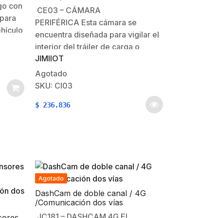
go con
CE03 – CÁMARA
 para
PERIFÉRICA Esta cámara se
ehículo
encuentra diseñada para vigilar el
 una
interior del tráiler de carga o
rno
JIMIIOT
parabrisas. Su tamaño pequeño
da a
facilita la instalación del
Agotado
iego,
dispositivo con el fin de ocupar el
SKU: CI03
menor espacio posible,
$
236.836
garantizando la visión del
conductor. Especificaciones: Cámara:
HFoV=119°, VFoV=70°, DFoV=152°
con resolución…
Agotado
DashCam de doble canal / 4G
/Comunicación dos vías
JC181 – DASHCAM 4G El
sores