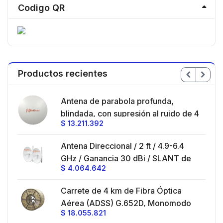
Codigo QR
Productos recientes
en
Antena de parabola profunda,
ble
blindada, con supresión al ruido de 4
$
13.211.392
/
ft, 5.9-7.2 GHz, Ganancia 36 dBi con
SLANT de 45 ° y 90 °, ideal para
es
Antena Direccional / 2 ft / 4.9-6.4
hasta 80 km, Conectores N-hembra,
GHz / Ganancia 30 dBi / SLANT de
montaje con alineación milimétrica.
$
4.064.642
45 ° y 90 ° / Conector N-Hembra /
Montaje y jumpers incluidos.
es
Carrete de 4 km de Fibra Óptica
eo
Aérea (ADSS) G.652D, Monomodo
$
18.055.821
V,
de 24 Hilos, Exterior, Span 200,