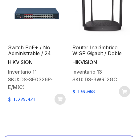
Switch PoE+ / No
Router Inalámbrico
Administrable / 24
WISP Gigabit / Doble
Puertos 10/100 Mbps
Banda AC (2.4 GHz y 5
HIKVISION
HIKVISION
PoE+ / 1 Puerto Gigabit
GHz) / Hasta 1200
/ PoE hasta 250 metros
Mbps / 4 Puertos
Inventario
11
Inventario
13
/ 230 W
10/100/1000 Mbps / 4
SKU: DS-3E0326P-
SKU: DS-3WR12GC
Antenas Externas
E/M(C)
Omnidireccional de 5 dBi
$
176.068
/ Interior
$
1.225.421