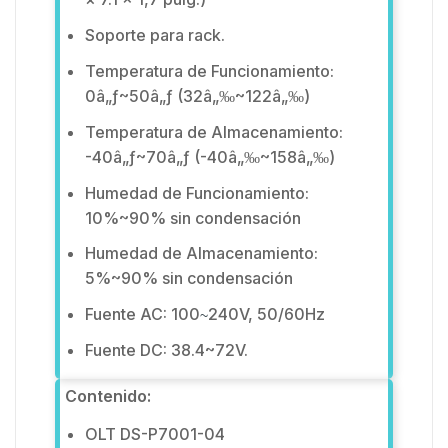
Soporte para rack.
Temperatura de Funcionamiento:
0â„ƒ~50â„ƒ (32â„‰~122â„‰)
Temperatura de Almacenamiento:
-40â„ƒ~70â„ƒ (-40â„‰~158â„‰)
Humedad de Funcionamiento:
10%~90% sin condensación
Humedad de Almacenamiento:
5%~90% sin condensación
Fuente AC: 100
240V, 50/60Hz
~
Fuente DC: 38.4~72V.
Contenido:
OLT DS-P7001-04