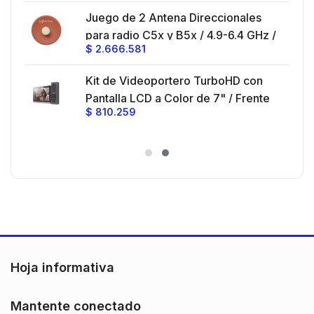
Loose Tube
Juego de 2 Antena Direccionales
z,
0 cm
para radio C5x y B5x / 4.9-6.4 GHz /
$
2.666.581
Ganancia 27 dBi / Montaje incluido.
 30
Kit de Videoportero TurboHD con
e y
 al
Pantalla LCD a Color de 7" / Frente
$
810.259
ia
de Calle para Exterior de
Policarbonato / 720p (1 Megapíxel
es
)130° de Visión (Gran Angular)
n
Hoja informativa
Mantente conectado