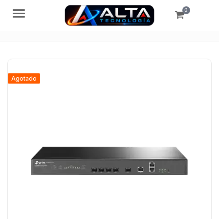
0
Menú
Agotado