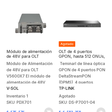
Agotado
Módulo de alimentación
OLT de 4 puertos
de 48V para OLT
GPON, hasta 512 ONUs,
V5600X7
1 Gigabit RJ45, 1
Módulo de Alimentación
Teminarl de línea óptica
puertos SFP+, Fuentes
de 48V para OLT
GPON de 4 puertos PON
redundantes AC- DC
(incluidas)
V5600X7 El módulo de
DeltaStreamPON
alimentación de 48V
(DPMS) 4 puertos
V-SOL
TP-LINK
está diseñado
GPON: admite una
específicamente para la
relación de división de
Inventario
1
Agotado
OLT V5600X7,
1:128 para cada puerto,
SKU: PDX701
SKU: DS-P7001-04
proporcionando una
hasta 512 ONT por