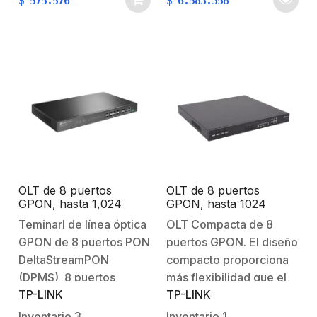
$
575.576
$
6.583.358
fuente de energía
dispositivo.Puertos de
estable y confiable para
enlace ascendente de
operaciones
alta velocidad:
ininterrumpidas. Su
proporciona 1 puerto
diseño modular permite
SFP+ 10GE y 1 puerto de
una fácil instalación,
enlace ascendente…
mantenimiento y
reemplazo en caliente,
sin afectar…
OLT de 8 puertos
OLT de 8 puertos
GPON, hasta 1,024
GPON, hasta 1024
ONUs, 1 Gigabit RJ45, 2
ONUs, 4 puertos
Teminarl de línea óptica
OLT Compacta de 8
puertos SFP+, Fuentes
combo (RJ45 + SFP)
GPON de 8 puertos PON
puertos GPON. El diseño
redundantes AC- AC
Gigabit + 2 puertos
(incluidas)
SFP+ 10GbE, 2 fuentes
DeltaStreamPON
compacto proporciona
AC (incluidas)
(DPMS) 8 puertos
más flexibilidad que el
TP-LINK
TP-LINK
GPON: admite una
chasis grande para
relación de división de
operadores medianos y
Inventario
3
Inventario
1