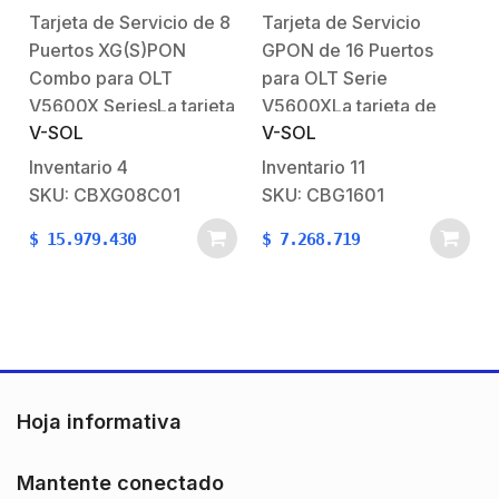
Combo para Olt V5600X
para OLT Serie V5600X
Tarjeta de Servicio de 8
Tarjeta de Servicio
Series
Puertos XG(S)PON
GPON de 16 Puertos
Combo para OLT
para OLT Serie
V5600X SeriesLa tarjeta
V5600XLa tarjeta de
V-SOL
V-SOL
de servicio de 8 puertos
servicio GPON de 16
XG(S)PON está
puertos está diseñada
Inventario
4
Inventario
11
diseñada para
para operar con las
SKU: CBXG08C01
SKU: CBG1601
integrarse con el chasis
plataformas de la serie
$
15.979.430
$
7.268.719
OLT V5600X series,
OLT V5600X,
ofreciendo conectividad
ofreciendo una solución
de alta capacidad y
de acceso óptico de alta
velocidad de hasta 10
densidad, confiabilidad
Gbps por puerto. Esta
y eficiencia. Permite la
tarjeta permite…
conexión…
Hoja informativa
Mantente conectado