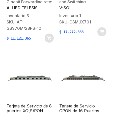
Gigabit.Forwarding rate:
and Switching
ALLIED TELESIS
V-SOL
41.7 Millones de
Management Unit) está
paquetes por segundo
diseñada para el chasis
Inventario
3
Inventario
1
(Mpps).Switching fabric:
OLT V5600X7 y cumple
SKU: AT-
SKU: CSMUX701
56 Gbps. PoE:IEEE
funciones críticas de
GS970M/28PS-10
$
17.272.888
802.3af Power Over
control, gestión y
$
11.121.365
Ethernet (PoE) hasta
conmutación del
15.4 W por puerto.IEEE
sistema. Esta tarjeta
802.3at Power Over
centraliza la
Ethernet plus (PoE+)
administración del
hasta 30 W por
equipo, coordinando el
puerto.Potencia total:
funcionamiento de
370 W. Sistema
todos los módulos
Operativo:AlliedWare
instalados,…
Plus™.Administración:Interfaz
de…
Tarjeta de Servicio de 8
Tarjeta de Servicio
puertos XG(S)PON
GPON de 16 Puertos