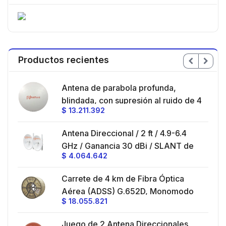
Productos recientes
en
Antena de parabola profunda,
ble
blindada, con supresión al ruido de 4
$
13.211.392
/
ft, 5.9-7.2 GHz, Ganancia 36 dBi con
SLANT de 45 ° y 90 °, ideal para
es
Antena Direccional / 2 ft / 4.9-6.4
hasta 80 km, Conectores N-hembra,
GHz / Ganancia 30 dBi / SLANT de
montaje con alineación milimétrica.
$
4.064.642
45 ° y 90 ° / Conector N-Hembra /
Montaje y jumpers incluidos.
es
Carrete de 4 km de Fibra Óptica
eo
Aérea (ADSS) G.652D, Monomodo
$
18.055.821
V,
de 24 Hilos, Exterior, Span 200,
Loose Tube
Juego de 2 Antena Direccionales