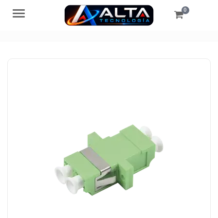
0
Menú