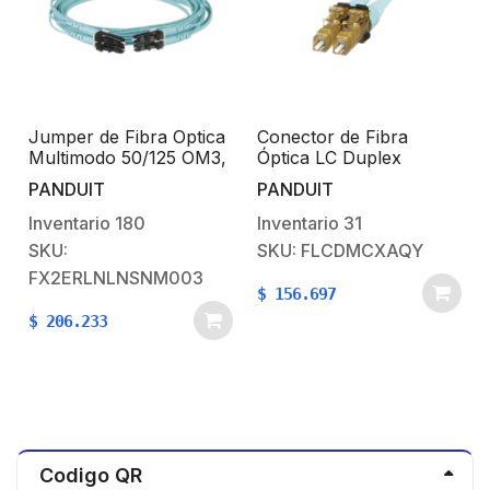
Jumper de Fibra Optica
Conector de Fibra
Multimodo 50/125 OM3,
Óptica LC Duplex
LC-LC Duplex, OFNR
OptiCam, Multimodo
PANDUIT
PANDUIT
(Riser), Color Aqua, 3
50/125 OM3/OM4, Pre-
Metros
pulido, Color Aqua
Inventario
180
Inventario
31
SKU:
SKU: FLCDMCXAQY
FX2ERLNLNSNM003
$
156.697
$
206.233
Codigo QR