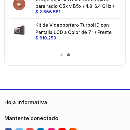
z,
0 cm
para radio C5x y B5x / 4.9-6.4 GHz /
$
2.666.581
Ganancia 27 dBi / Montaje incluido.
 30
Kit de Videoportero TurboHD con
e y
 al
Pantalla LCD a Color de 7" / Frente
$
810.259
ia
de Calle para Exterior de
Policarbonato / 720p (1 Megapíxel
es
)130° de Visión (Gran Angular)
n
Hoja informativa
Mantente conectado