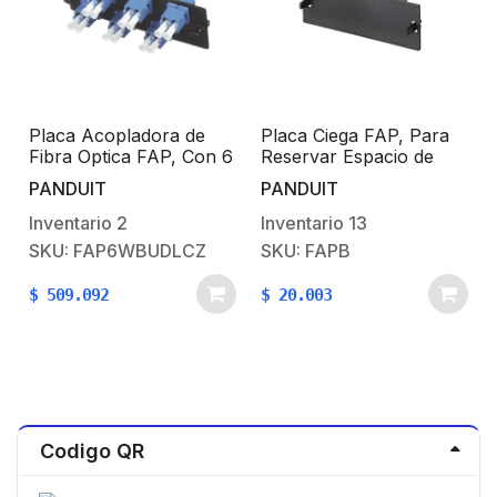
e
Placa Acopladora de
Placa Ciega FAP, Para
Fibra Optica FAP, Con 6
Reservar Espacio de
Conectores LC Duplex
Uso Futuro en Paneles
PANDUIT
PANDUIT
(12 Fibras), Para Fibra
de Fibra Óptica, Color
Monomodo OS1/OS2,
Negro
Inventario
2
Inventario
13
Color Azul
SKU: FAP6WBUDLCZ
SKU: FAPB
$
509.092
$
20.003
Codigo QR