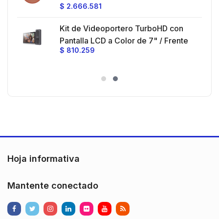
$
2.666.581
Ganancia 27 dBi / Montaje incluido.
 30
Kit de Videoportero TurboHD con
e y
 al
Pantalla LCD a Color de 7" / Frente
$
810.259
ia
de Calle para Exterior de
Policarbonato / 720p (1 Megapíxel
es
)130° de Visión (Gran Angular)
n
Hoja informativa
Mantente conectado