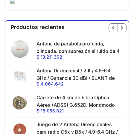
Productos recientes
en
Antena de parabola profunda,
ble
blindada, con supresión al ruido de 4
$
13.211.392
/
ft, 5.9-7.2 GHz, Ganancia 36 dBi con
SLANT de 45 ° y 90 °, ideal para
es
Antena Direccional / 2 ft / 4.9-6.4
hasta 80 km, Conectores N-hembra,
GHz / Ganancia 30 dBi / SLANT de
montaje con alineación milimétrica.
$
4.064.642
45 ° y 90 ° / Conector N-Hembra /
Montaje y jumpers incluidos.
es
Carrete de 4 km de Fibra Óptica
eo
Aérea (ADSS) G.652D, Monomodo
$
18.055.821
V,
de 24 Hilos, Exterior, Span 200,
Loose Tube
Juego de 2 Antena Direccionales
z,
0 cm
para radio C5x y B5x / 4.9-6.4 GHz /