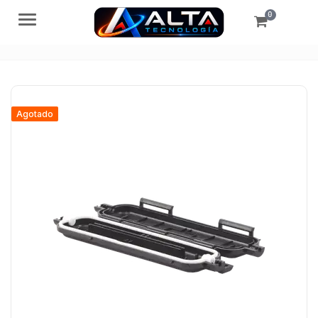
0
Menú
Agotado