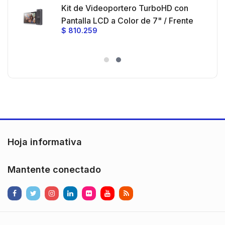
 30
Kit de Videoportero TurboHD con
e y
 al
Pantalla LCD a Color de 7" / Frente
$
810.259
ia
de Calle para Exterior de
Policarbonato / 720p (1 Megapíxel
es
)130° de Visión (Gran Angular)
n
Hoja informativa
Mantente conectado