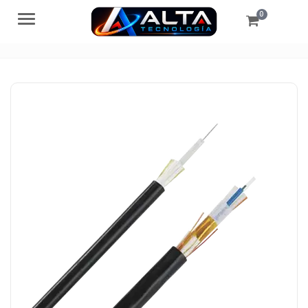
0
Menú