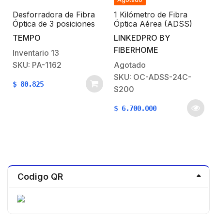
Desforradora de Fibra
1 Kilómetro de Fibra
Óptica de 3 posiciones
Óptica Aérea (ADSS)
G.652D, Monomodo de
TEMPO
LINKEDPRO BY
24 Hilos, Exterior, Span
FIBERHOME
200, Loose Tube
Inventario
13
SKU: PA-1162
Agotado
SKU: OC-ADSS-24C-
$
80.825
S200
$
6.700.000
Codigo QR