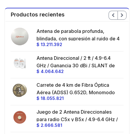
Productos recientes
en
Antena de parabola profunda,
ble
blindada, con supresión al ruido de 4
$
13.211.392
/
ft, 5.9-7.2 GHz, Ganancia 36 dBi con
SLANT de 45 ° y 90 °, ideal para
es
Antena Direccional / 2 ft / 4.9-6.4
hasta 80 km, Conectores N-hembra,
GHz / Ganancia 30 dBi / SLANT de
montaje con alineación milimétrica.
$
4.064.642
45 ° y 90 ° / Conector N-Hembra /
Montaje y jumpers incluidos.
es
Carrete de 4 km de Fibra Óptica
eo
Aérea (ADSS) G.652D, Monomodo
$
18.055.821
V,
de 24 Hilos, Exterior, Span 200,
Loose Tube
Juego de 2 Antena Direccionales
z,
0 cm
para radio C5x y B5x / 4.9-6.4 GHz /
$
2.666.581
Ganancia 27 dBi / Montaje incluido.