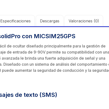
ft, 5.9-7.2
de 4 f
Direccional / 2 ft /
mbra /
N-He
 Ganancia 36
GHz,
$
4.064.642
4.9-6.4 GHz /
aje y jumpers
Monta
con SLANT de
dBi 
Ganancia 30 dBi /
idos.
inclu
y 90 °, ideal
45 ° 
Especificaciones
Descargas
Valoraciones (0)
SLANT de 45 ° y
 hasta 80 km,
para 
90 ° / Conector N-
ctores N-
Cone
Hembra / Montaje
ksolidPro con MICSIM25GPS
ra, montaje
hemb
y jumpers
alineación
con a
incluidos.
cil de ocultar diseñado principalmente para la gestión de
étrica.
milim
ltaje de entrada de 9-90V permite su compatibilidad con un
avanzada le brinda una fuerte adquisición de señal y una
. Diseñado con un sistema de análisis del comportamiento
03 puede aumentar la seguridad de conducción y la segurida
sajes de texto (SMS)