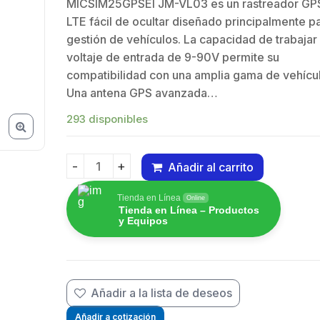
MICSIM25GPSEl JM-VL03 es un rastreador GP
ctor UHF
Antena de
Cone
LTE fácil de ocultar diseñado principalmente pa
ra (SO-239)
parabola
Hemb
gestión de vehículos. La capacidad de trabajar
.608
$
13.211.392
$
52.
nea, de Anillo
profunda,
en Lí
voltaje de entrada de 9-90V permite su
able para
blindada, con
Plega
$
compatibilidad con una amplia gama de vehícu
e RG-58/U,
supresión al ruido
Cabl
$
Una antena GPS avanzada…
42/U, Níquel/
de 4 ft, 5.9-7.2
RG-14
/ Delrin.
GHz, Ganancia 36
Plata/
293 disponibles
dBi con SLANT de
45 ° y 90 °, ideal
Añadir al carrito
para hasta 80 km,
Localizador vehicular 4G con IP65, conexión
Conectores N-
Tienda en Línea
Online
hembra, montaje
Tienda en Línea – Productos
y Equipos
con alineación
milimétrica.
Añadir a la lista de deseos
Añadir a cotización