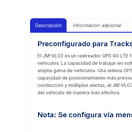
de 4 
N-He
GHz,
Mont
dBi 
inclu
45 ° 
Descripción
Información adicional
para
Cone
Preconfigurado para Trac
hemb
con 
El JM-VL03 es un rastreador GPS 4G LTE fá
milim
vehículos. La capacidad de trabajar en vo
amplia gama de vehículos. Una antena GPS 
capacidad de posicionamiento más precisa
conducción y múltiples alertas, el JM-VL
del vehículo de manera más efectiva.
Nota: Se configura vía men