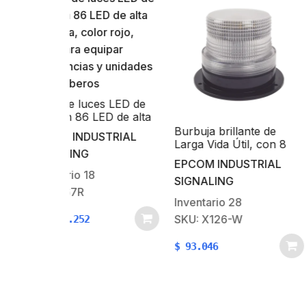
Cámara Móvil 
1080P / Lente 2
Conector Tipo A
HIKVISION
es LED de
/ Exterior IP68 
ED de alta
IR
Inventario
43
or rojo,
Burbuja brillante de
USTRIAL
SKU: AE-VC253
quipar
Larga Vida Útil, con 8
 y unidades
LEDs, Color Claro,
EPCOM INDUSTRIAL
s
$
303.236
Domo Claro
SIGNALING
Inventario
28
SKU: X126-W
$
93.046