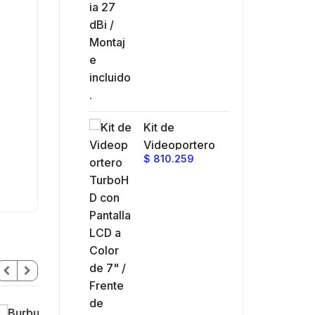
Kit de
Videoportero
$
810.259
TurboHD con
Pantalla LCD a
Color de 7" /
Frente de Calle
para Exterior de
Policarbonato /
720p (1 Megapíxel
)130° de Visión
(Gran Angular)