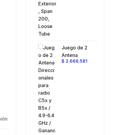
Juego de 2
Antena
$
2.666.581
Direccionales para
radio C5x y B5x /
4.9-6.4 GHz /
Ganancia 27 dBi /
Montaje incluido.
sión