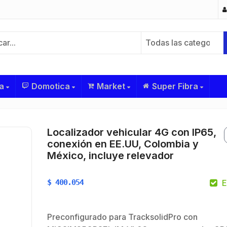
Todas las categorías
a
Domotica
Market
Super Fibra
Localizador vehicular 4G con IP65,
conexión en EE.UU, Colombia y
México, incluye relevador
$
400.054
E
Preconfigurado para TracksolidPro con