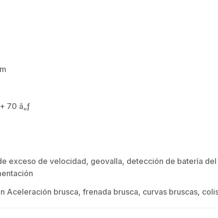
 mm
Juego de 2
Antena
$
2.666.581
Direccionales para
 + 70 â„ƒ
radio C5x y B5x /
4.9-6.4 GHz /
Ganancia 27 dBi /
Montaje incluido.
 de exceso de velocidad, geovalla, detección de batería del
mentación
 Aceleración brusca, frenada brusca, curvas bruscas, coli