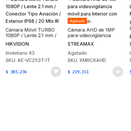
Agotado
Burbuja Brillante d
LEDs, Color Ámba
TURBO
Cámara AHD de 1MP
Montaje Magnético
.1 mm /
para videovigilancia
EPCOM INDUSTRI
viación
móvil para Interior con
STREAMAX
SIGNALING
/ 20 Mts
micrófono.
Agotado
Inventario
35
T-IT
SKU: XMRC6AHD
SKU: X905-A
$
219.151
$
238.371