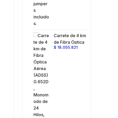
Carrete de 4 km
de Fibra Óptica
$
18.055.821
Aérea (ADSS)
G.652D,
Monomodo de 24
Hilos, Exterior,
Span 200, Loose
Tube