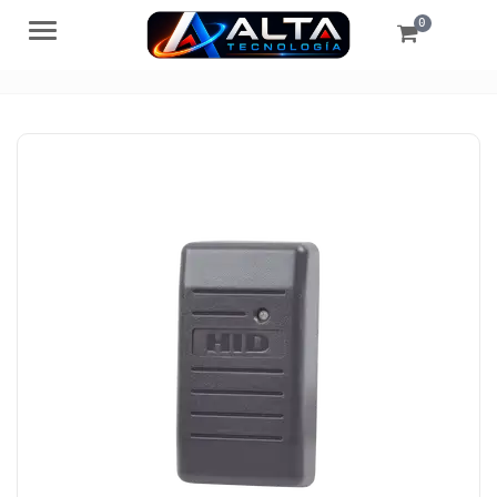
0
Menú