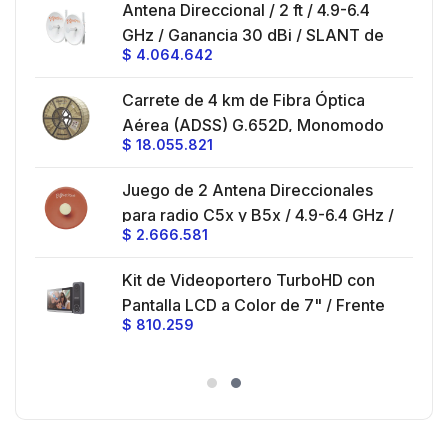
es
Antena Direccional / 2 ft / 4.9-6.4
hasta 80 km, Conectores N-hembra,
GHz / Ganancia 30 dBi / SLANT de
montaje con alineación milimétrica.
$
4.064.642
45 ° y 90 ° / Conector N-Hembra /
Montaje y jumpers incluidos.
es
Carrete de 4 km de Fibra Óptica
eo
Aérea (ADSS) G.652D, Monomodo
$
18.055.821
V,
de 24 Hilos, Exterior, Span 200,
Loose Tube
Juego de 2 Antena Direccionales
z,
0 cm
para radio C5x y B5x / 4.9-6.4 GHz /
$
2.666.581
Ganancia 27 dBi / Montaje incluido.
 30
Kit de Videoportero TurboHD con
e y
 al
Pantalla LCD a Color de 7" / Frente
$
810.259
ia
de Calle para Exterior de
Policarbonato / 720p (1 Megapíxel
es
)130° de Visión (Gran Angular)
n