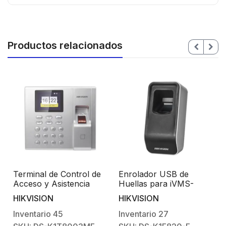
Productos relacionados
Terminal de Control de
Enrolador USB de
Acceso y Asistencia
Huellas para iVMS-
compatible con APP
4200 y HikCentral /
HIKVISION
HIKVISION
Hik-Connect (P2P) /
Facilita el Alta de
a
Stand Alone / Lectura
Huellas al Software /
Inventario
45
Inventario
27
de Huella y de Tarjetas
Conexión USB / SDK