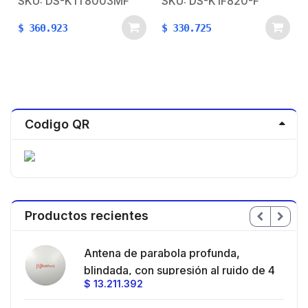
SKU: DS-K1T8003MF
SKU: DS-K1F820-F
Mifare
GRATUITO para
desarrollos propios
$
360.923
$
330.725
Codigo QR
Productos recientes
en
Antena de parabola profunda,
ble
blindada, con supresión al ruido de 4
$
13.211.392
/
ft, 5.9-7.2 GHz, Ganancia 36 dBi con
SLANT de 45 ° y 90 °, ideal para