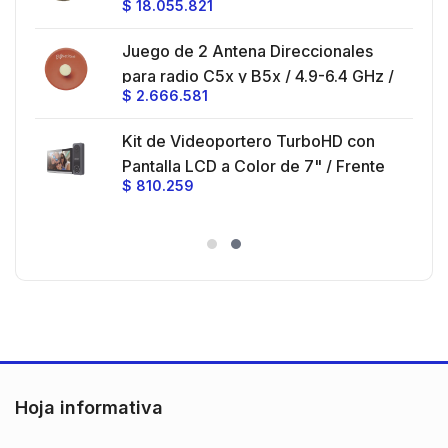
$
18.055.821
V,
de 24 Hilos, Exterior, Span 200,
Loose Tube
Juego de 2 Antena Direccionales
z,
0 cm
para radio C5x y B5x / 4.9-6.4 GHz /
$
2.666.581
Ganancia 27 dBi / Montaje incluido.
 30
Kit de Videoportero TurboHD con
e y
 al
Pantalla LCD a Color de 7" / Frente
$
810.259
ia
de Calle para Exterior de
Policarbonato / 720p (1 Megapíxel
es
)130° de Visión (Gran Angular)
n
Hoja informativa