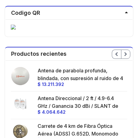
Codigo QR
Productos recientes
en
Antena de parabola profunda,
ble
blindada, con supresión al ruido de 4
$
13.211.392
/
ft, 5.9-7.2 GHz, Ganancia 36 dBi con
SLANT de 45 ° y 90 °, ideal para
es
Antena Direccional / 2 ft / 4.9-6.4
hasta 80 km, Conectores N-hembra,
GHz / Ganancia 30 dBi / SLANT de
montaje con alineación milimétrica.
$
4.064.642
45 ° y 90 ° / Conector N-Hembra /
Montaje y jumpers incluidos.
es
Carrete de 4 km de Fibra Óptica
eo
Aérea (ADSS) G.652D, Monomodo