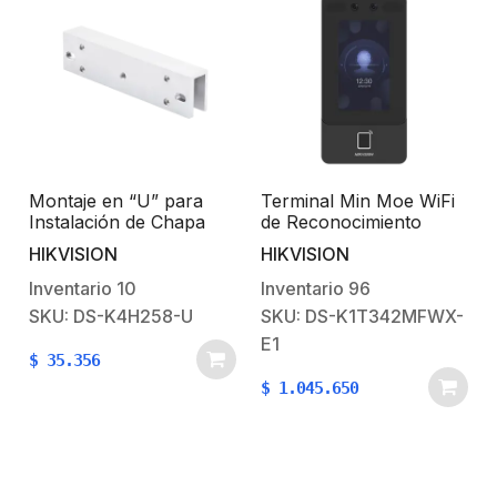
Montaje en “U” para
Terminal Min Moe WiFi
Instalación de Chapa
de Reconocimiento
e
Magnética DS-K4H258S
Facial y Huella con
HIKVISION
HIKVISION
o
en Puerta de Cristal
lector MIFARE / Exterior
(Vidrio)
IP65 / Hasta 1.5 mts en
Inventario
10
Inventario
96
lectura de rostro /
SKU: DS-K4H258-U
SKU: DS-K1T342MFWX-
Soporta P2P Hik-
E1
Connect / 1,500 Rostros
$
35.356
/ 3,000 Huellas /
$
1.045.650
Videoportero / POE.