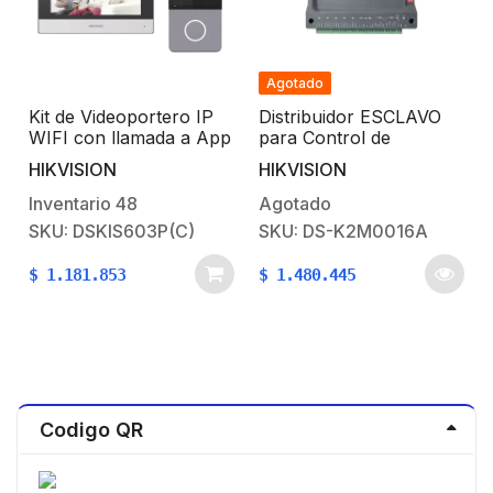
Agotado
Kit de Videoportero IP
Distribuidor ESCLAVO
WIFI con llamada a App
para Control de
S
de Smartphone
Elevadores / Compatible
HIKVISION
HIKVISION
(HikConnect) / Frente
con el controlador
de calle IP65 / Soporta
maestro DS-K2210
Inventario
48
Agotado
PoE Estándar
SKU: DSKIS603P(C)
SKU: DS-K2M0016A
$
1.181.853
$
1.480.445
Codigo QR