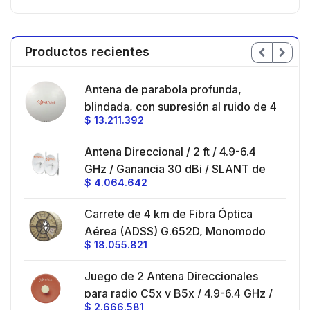
Productos recientes
en
Antena de parabola profunda,
ble
blindada, con supresión al ruido de 4
$
13.211.392
/
ft, 5.9-7.2 GHz, Ganancia 36 dBi con
SLANT de 45 ° y 90 °, ideal para
es
Antena Direccional / 2 ft / 4.9-6.4
hasta 80 km, Conectores N-hembra,
GHz / Ganancia 30 dBi / SLANT de
montaje con alineación milimétrica.
$
4.064.642
45 ° y 90 ° / Conector N-Hembra /
Montaje y jumpers incluidos.
es
Carrete de 4 km de Fibra Óptica
eo
Aérea (ADSS) G.652D, Monomodo
$
18.055.821
V,
de 24 Hilos, Exterior, Span 200,
Loose Tube
Juego de 2 Antena Direccionales
z,
0 cm
para radio C5x y B5x / 4.9-6.4 GHz /
$
2.666.581