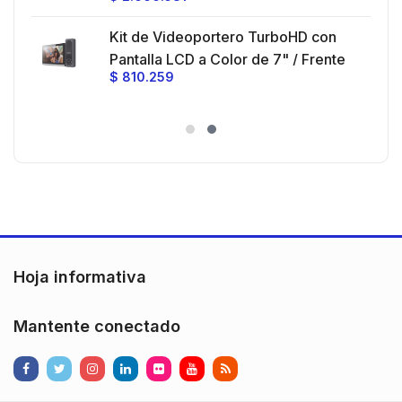
Ganancia 27 dBi / Montaje incluido.
 30
Kit de Videoportero TurboHD con
e y
 al
Pantalla LCD a Color de 7" / Frente
$
810.259
ia
de Calle para Exterior de
Policarbonato / 720p (1 Megapíxel
es
)130° de Visión (Gran Angular)
n
Hoja informativa
Mantente conectado