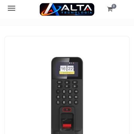
0
Menú