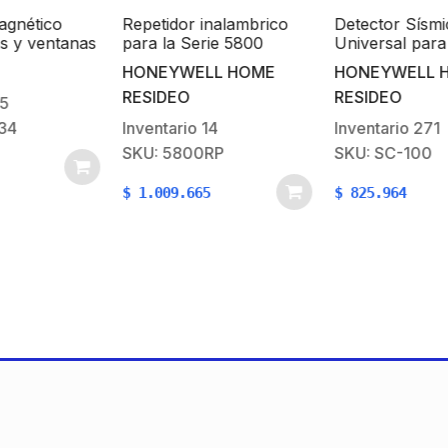
tico
Repetidor inalambrico
Detector Sísmico
ventanas
para la Serie 5800
Universal para Bóv
lanco /
Honeywell Home
Cajeros Automático
HONEYWELL HOME
HONEYWELL HOM
Cajas Fuertes, etc
RESIDEO
RESIDEO
Inventario
14
Inventario
271
SKU: 5800RP
SKU: SC-100
$
1.009.665
$
825.964