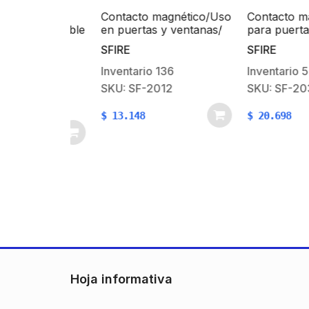
gnético
Contacto magnético/Uso
Contacto magné
e compatible
en puertas y ventanas/
para puertas y 
vista con V-
Ultra pequeño con
grandes color b
L HOME
SFIRE
SFIRE
lanco
30cm de cable/ GAP de
GAP: 30mm
29 mm
Inventario
136
Inventario
55
SKU: SF-2012
SKU: SF-2034
SN-WH
$
13.148
$
20.698
Hoja informativa