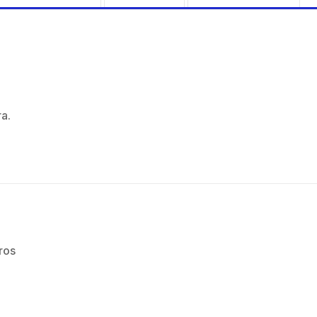
a.
ros