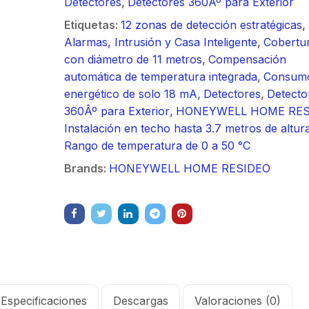
Detectores
,
Detectores 360Âº para Exterior
/ Ideal para
90 ° 
o
Vide
sión al ruido
Color de 7" /
supre
m / Conector
30 k
Etiquetas:
12 zonas de detección estratégicas
,
ft, 5.9-7.2
Frente de Calle
de 4 f
mbra /
N-He
Alarmas, Intrusión y Casa Inteligente
,
Cobertu
 Ganancia 36
para Exterior de
GHz,
aje y jumpers
Monta
con diámetro de 11 metros
,
Compensación
con SLANT de
Policarbonato /
dBi 
idos.
inclu
automática de temperatura integrada
,
Consum
y 90 °, ideal
720p (1 Megapíxel
45 ° 
energético de solo 18 mA
,
Detectores
,
Detecto
 hasta 80 km,
)130° de Visión
para 
360Âº para Exterior
,
HONEYWELL HOME RES
ctores N-
(Gran Angular)
Cone
Instalación en techo hasta 3.7 metros de altur
ra, montaje
hemb
Rango de temperatura de 0 a 50 °C
alineación
con a
Brands:
HONEYWELL HOME RESIDEO
étrica.
milim
Especificaciones
Descargas
Valoraciones (0)