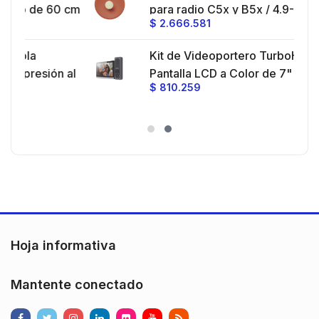
60 cm
para radio C5x y B5x / 4.9-6.4 GHz /
$
2.666.581
/
Ganancia 27 dBi / Montaje incluido.
ra 30
Kit de Videoportero TurboHD con
je y
n al
Pantalla LCD a Color de 7" / Frente
$
810.259
cia
de Calle para Exterior de
,
Policarbonato / 720p (1 Megapíxel
res
)130° de Visión (Gran Angular)
ón
Hoja informativa
Mantente conectado