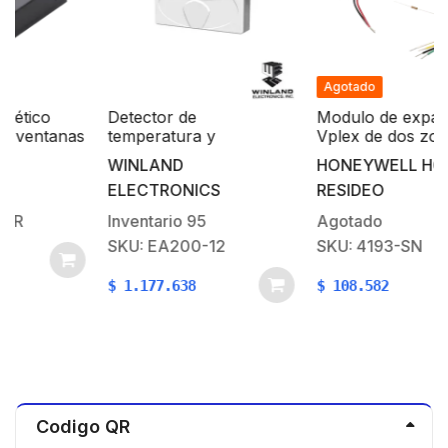
Agotado
Detector de
Modulo de expansión
as
temperatura y
Vplex de dos zonas una
mm
humedad, capacidad 2
supervisada con
WINLAND
HONEYWELL HOME
zonas, incluye una zona
resistencia de fin de
ELECTRONICS
RESIDEO
con sensor de
línea
temperatura y 1 zona
Inventario
95
Agotado
libre
SKU: EA200-12
SKU: 4193-SN
$
1.177.638
$
108.582
Codigo QR