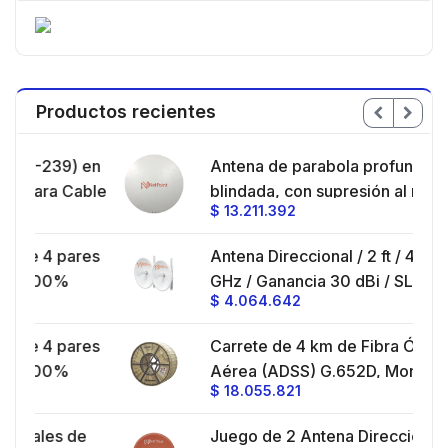
Productos recientes
 en
Antena de parabola profunda,
able
blindada, con supresión al ruido de 4
$
13.211.392
a/
ft, 5.9-7.2 GHz, Ganancia 36 dBi con
SLANT de 45 ° y 90 °, ideal para
res
Antena Direccional / 2 ft / 4.9-6.4
hasta 80 km, Conectores N-hembra,
GHz / Ganancia 30 dBi / SLANT de
montaje con alineación milimétrica.
$
4.064.642
4
45 ° y 90 ° / Conector N-Hembra /
Montaje y jumpers incluidos.
res
Carrete de 4 km de Fibra Óptica
deo
Aérea (ADSS) G.652D, Monomodo
$
18.055.821
UV,
de 24 Hilos, Exterior, Span 200,
Loose Tube
de
Juego de 2 Antena Direccionales
oz,