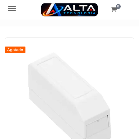
0
Menú
Agotado