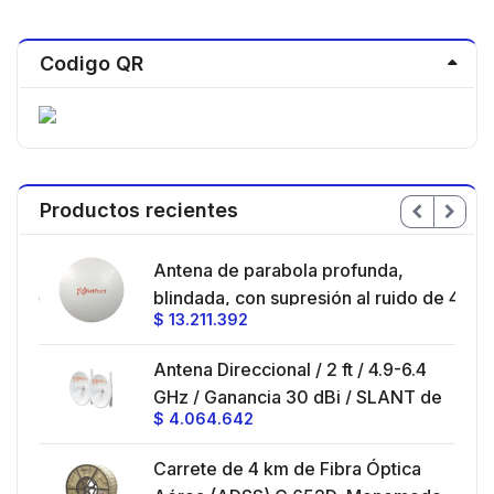
Codigo QR
Productos recientes
en
Antena de parabola profunda,
ble
blindada, con supresión al ruido de 4
$
13.211.392
/
ft, 5.9-7.2 GHz, Ganancia 36 dBi con
SLANT de 45 ° y 90 °, ideal para
es
Antena Direccional / 2 ft / 4.9-6.4
hasta 80 km, Conectores N-hembra,
GHz / Ganancia 30 dBi / SLANT de
montaje con alineación milimétrica.
$
4.064.642
45 ° y 90 ° / Conector N-Hembra /
Montaje y jumpers incluidos.
es
Carrete de 4 km de Fibra Óptica
eo