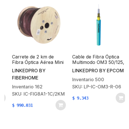
Carrete de 2 km de
Cable de Fibra Óptica
Fibra Óptica Aérea Mini
Multimodo OM3 50/125,
Figura 8 G.657A1 tipo
6 hilos, para Interior,
LINKEDPRO BY
LINKEDPRO BY EPCOM
Drop, Monomodo de 1
Tight Buffer 900µm,
FIBERHOME
Hilo (unifibra), Color
OFNR Riser, Dieléctrica,
Inventario
500
Negro
Precio Por Metro
Inventario
162
SKU: LP-IC-OM3-R-06
SKU: IC-FIG8A1-1C/2KM
$
9.343
$
990.031