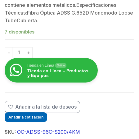
contiene elementos metálicos.Especificaciones
$
Técnicas:Fibra Óptica ADSS G.652D Monomodo Loose
TubeCubierta…
7 disponibles
Carrete de 4 km de Fibra Óptica Aérea (ADSS) G.652D
Tienda en Línea
Online
Tienda en Línea – Productos
y Equipos
Añadir a la lista de deseos
Añadir a cotización
SKU:
OC-ADSS-96C-S200/4KM