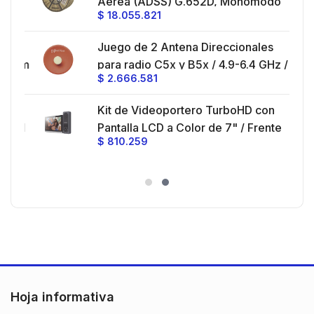
Aérea (ADSS) G.652D, Monomodo
$
18.055.821
V,
de 24 Hilos, Exterior, Span 200,
Loose Tube
Juego de 2 Antena Direccionales
z,
0 cm
para radio C5x y B5x / 4.9-6.4 GHz /
$
2.666.581
Ganancia 27 dBi / Montaje incluido.
 30
Kit de Videoportero TurboHD con
e y
 al
Pantalla LCD a Color de 7" / Frente
$
810.259
ia
de Calle para Exterior de
Policarbonato / 720p (1 Megapíxel
es
)130° de Visión (Gran Angular)
n
Hoja informativa