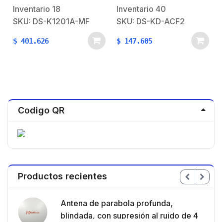
Interior y Exterior /
Inventario
18
Inventario
40
Requiere panel de la
SKU: DS-K1201A-MF
SKU: DS-KD-ACF2
serie DS-K2600
$
401.626
$
147.605
Codigo QR
Productos recientes
en
Antena de parabola profunda,
ble
blindada, con supresión al ruido de 4