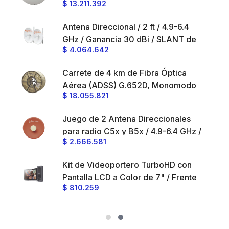
$
13.211.392
/
ft, 5.9-7.2 GHz, Ganancia 36 dBi con
SLANT de 45 ° y 90 °, ideal para
es
Antena Direccional / 2 ft / 4.9-6.4
hasta 80 km, Conectores N-hembra,
GHz / Ganancia 30 dBi / SLANT de
montaje con alineación milimétrica.
$
4.064.642
45 ° y 90 ° / Conector N-Hembra /
Montaje y jumpers incluidos.
es
Carrete de 4 km de Fibra Óptica
eo
Aérea (ADSS) G.652D, Monomodo
$
18.055.821
V,
de 24 Hilos, Exterior, Span 200,
Loose Tube
Juego de 2 Antena Direccionales
z,
0 cm
para radio C5x y B5x / 4.9-6.4 GHz /
$
2.666.581
Ganancia 27 dBi / Montaje incluido.
 30
Kit de Videoportero TurboHD con
e y
 al
Pantalla LCD a Color de 7" / Frente
$
810.259
ia
de Calle para Exterior de
Policarbonato / 720p (1 Megapíxel
es
)130° de Visión (Gran Angular)
n