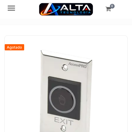
0
Menú
Agotado