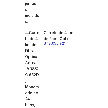
Carrete de 4 km
de Fibra Óptica
$
18.055.821
Aérea (ADSS)
G.652D,
Monomodo de 24
Hilos, Exterior,
Span 200, Loose
Tube