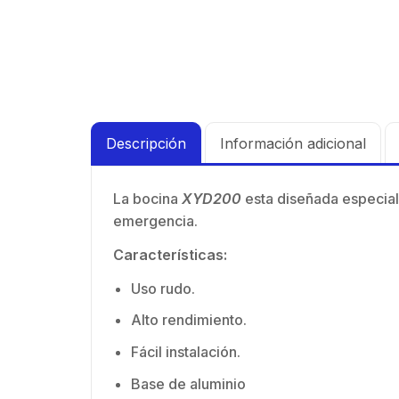
de 4 
N-He
GHz,
Mont
dBi 
inclu
45 ° 
para
Cone
hemb
Descripción
Información adicional
con 
milim
La bocina
XYD200
esta diseñada especial
emergencia.
Características:
Uso rudo.
Alto rendimiento.
Fácil instalación.
Base de aluminio