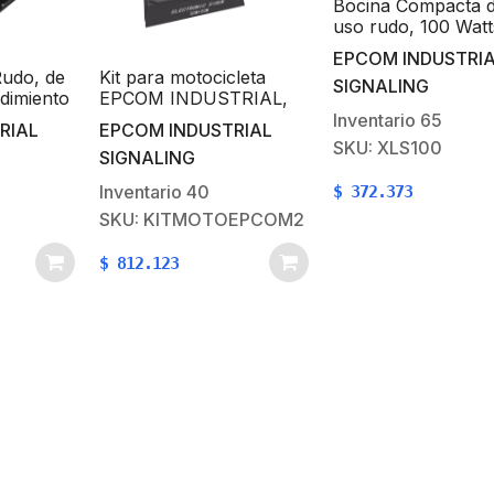
Bocina Compacta 
uso rudo, 100 Watt
Potencia, Ideal par
EPCOM INDUSTRI
vehículos de encub
Rudo, de
Kit para motocicleta
SIGNALING
8 Ohms de Impeda
dimiento
EPCOM INDUSTRIAL,
nio, 8
sirena/bocina de 100
Inventario
65
RIAL
EPCOM INDUSTRIAL
ancia
Watt y controlador
SKU: XLS100
SIGNALING
Inventario
40
$
372.373
Kit de
SKU: KITMOTOEPCOM2
Videoportero
$
810.259
TurboHD con
$
812.123
Pantalla LCD a
Color de 7" /
Frente de Calle
para Exterior de
Policarbonato /
720p (1 Megapíxel
)130° de Visión
(Gran Angular)