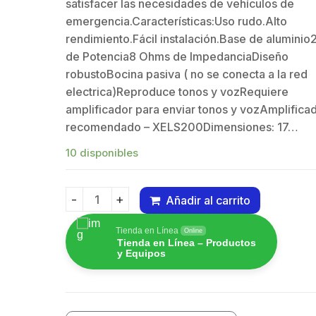
satisfacer las necesidades de vehículos de
ctor UHF
Antena de
Cone
emergencia.Características:Uso rudo.Alto
ra (SO-239)
parabola
Hemb
$
rendimiento.Fácil instalación.Base de alumini
.608
$
13.211.392
$
52.
nea, de Anillo
profunda,
en Lí
de Potencia8 Ohms de ImpedanciaDiseño
able para
blindada, con
Plega
robustoBocina pasiva ( no se conecta a la red
e RG-58/U,
supresión al ruido
Cabl
electrica)Reproduce tonos y vozRequiere
42/U, Níquel/
de 4 ft, 5.9-7.2
RG-14
amplificador para enviar tonos y vozAmplifica
/ Delrin.
GHz, Ganancia 36
Plata/
recomendado – XELS200Dimensiones: 17…
dBi con SLANT de
45 ° y 90 °, ideal
10 disponibles
para hasta 80 km,
Conectores N-
Añadir al carrito
hembra, montaje
Bocina de uso Rudo, de 200 W, Alto Rendimi
con alineación
Tienda en Línea
Online
milimétrica.
Tienda en Línea – Productos
y Equipos