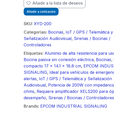
Añadir a la lista de deseos
Añadir a cotización
na de cable
Bobin
TP de 4 pares
de U
SKU:
XYD-200
.159
$
914
 de 305 m
Cat6
Categorías:
Bocinas
,
IoT / GPS / Telemática y
0 ft), 100%
(1000
na de cable
Bobin
Señalización Audiovisual
,
Sirenas / Bocinas /
e, PVC ROHS,
Cobr
TP de 4 pares
de U
Controladores
r Azul, 24
Color
.154
$
951
 de 305 m
Cat6
Etiquetas:
Aluminio de alta resistencia para u
 Uso en
AWG,
0 ft), 100%
(1000
Bocina pasiva sin conexión eléctrica
,
Bocinas
,
ior, Para
Interi
de 2 Antenas
Kit d
e, LDPE
Cobr
compacto 17 x 14.1 x 18.8 cm
,
EPCOM INDUS
caciones de
Aplic
ccionales de
Direc
stente a rayos
Resis
SIGNALING
,
Ideal para vehículos de emergenc
 Datos y
Voz, 
11.488
$
5.11
rendimiento /
alto 
Color Negro,
UV, C
alertas
,
IoT / GPS / Telemática y Señalización
o
Vide
etro de 60
diám
WG, Uso en
24 A
de 2 Antenas
Kit d
Audiovisual
,
Potencia de 200W con impedancia
 4.9-6.4 GHz /
cm / 
ior, Para
Exter
arabola
de pa
ohms
,
Requiere amplificador XELS200 para óp
ncia 30 dBi /
Ganan
caciones de
Aplic
994.435
$
19.
unda,
profu
desempeño
,
Sirenas / Bocinas / Controladores
T de 45 ° y
SLAN
 Datos y
Voz, 
dada, con
blind
/ Ideal para
90 ° 
Brands:
EPCOM INDUSTRIAL SIGNALING
o
Vide
sión al ruido
supre
Antena
m / Conector
30 k