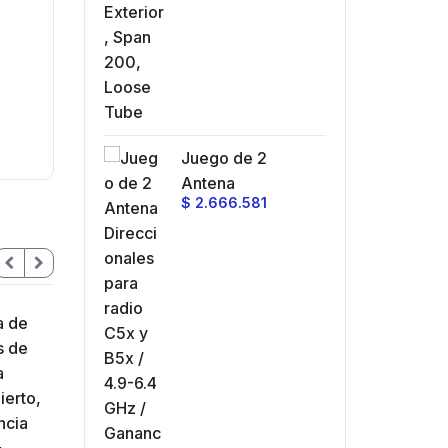
Juego de 2
Antena
$
2.666.581
Direccionales para
radio C5x y B5x /
4.9-6.4 GHz /
Ganancia 27 dBi /
Montaje incluido.