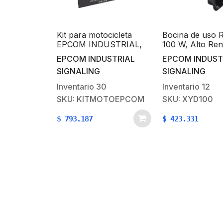
ular de
Kit para motocicleta
Bocina de uso 
encia, Con
EPCOM INDUSTRIAL,
100 W, Alto Ren
orio de 6
sirena/ bocina 100 Watt
y Base en Alumi
USTRIAL
EPCOM INDUSTRIAL
EPCOM INDUST
Micrófono
y controlador
Ohms de Imped
SIGNALING
SIGNALING
 e
n a Radio
Inventario
30
Inventario
12
100
SKU: KITMOTOEPCOM
SKU: XYD100
$
793.187
$
423.331