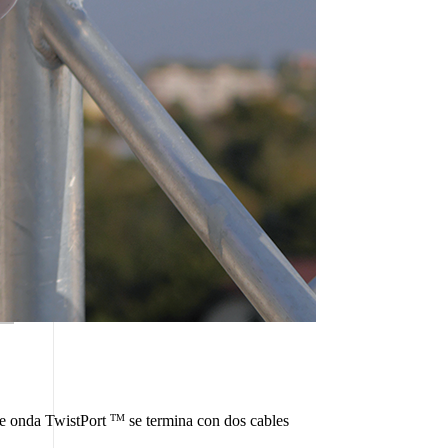
de onda
TwistPort
se termina con dos cables
TM