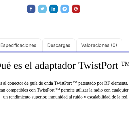
Especificaciones
Descargas
Valoraciones (0)
ué es el
adaptador
TwistPort
T
de 2 Antenas
Kit d
arabola
de pa
994.435
$
19.
unda,
profu
os al
conector de guía de onda
TwistPort
patentado por
RF elements
TM
dada, con
blind
sean compatibles con TwistPort
permite utilizar la radio con cualquie
TM
sión al ruido
supre
un rendimiento superior, inmunidad al ruido y escalabilidad de la red.
ft, 5.9-7.2
de 4 f
 Ganancia 36
GHz,
con SLANT de
dBi 
y 90 °, ideal
45 ° 