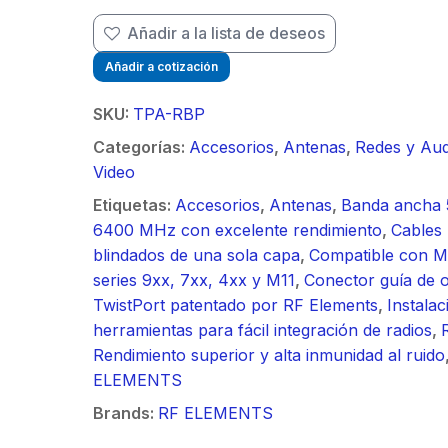
/ Ideal para
90 ° 
o
Vide
Color de 7" /
Añadir a la lista de deseos
m / Conector
30 k
Frente de Calle
mbra /
N-He
Añadir a cotización
para Exterior de
aje y jumpers
Monta
Policarbonato /
idos.
inclu
SKU:
TPA-RBP
720p (1 Megapíxel
Categorías:
Accesorios
,
Antenas
,
Redes y Aud
)130° de Visión
Video
(Gran Angular)
Etiquetas:
Accesorios
,
Antenas
,
Banda ancha 
6400 MHz con excelente rendimiento
,
Cable
blindados de una sola capa
,
Compatible con Mi
series 9xx, 7xx, 4xx y M11
,
Conector guía de 
TwistPort patentado por RF Elements
,
Instalac
herramientas para fácil integración de radios
,
Rendimiento superior y alta inmunidad al ruido
ELEMENTS
Brands:
RF ELEMENTS