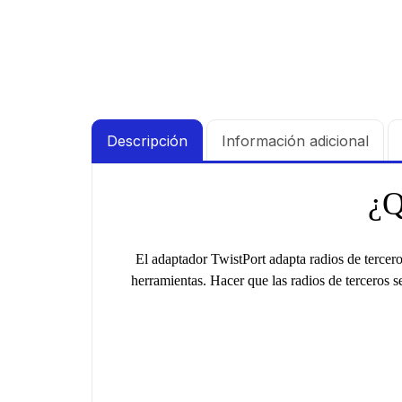
Descripción
Información adicional
¿Q
Kit 
de p
$
19.
prof
El adaptador TwistPort adapta radios de tercer
blin
herramientas.
Hacer que las radios de terceros 
supre
de 4 
GHz,
dBi 
45 ° 