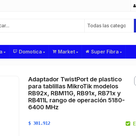
Todas las categorías
a
Domotica
Market
Super Fibra
Adaptador TwistPort de plastico
para tablillas MikroTik modelos
RB92x, RBM11G, RB91x, RB71x y
RB411L rango de operación 5180-
6400 MHz
$
301.912
E