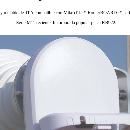
a y rentable de TPA compatible con MikroTik
RouterBOARD
ser
TM
TM
Serie M11 reciente.
Incorpora la popular placa RB922.