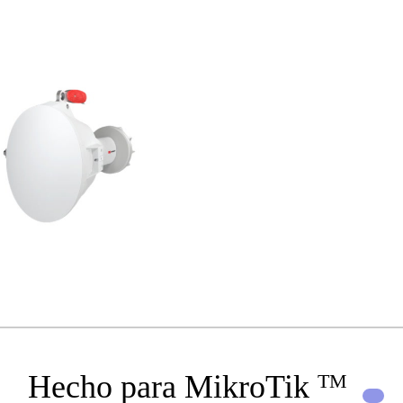
 hasta 80 km,
para 
ctores N-
Cone
ra, montaje
hemb
alineación
con a
étrica.
milim
Hecho para MikroTik
TM