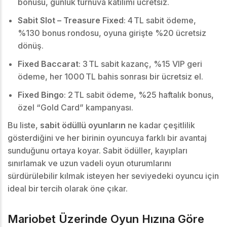
bonusu, günlük turnuva katılımı ücretsiz.
Sabit Slot – Treasure Fixed
: 4 TL sabit ödeme,
%130 bonus rondosu, oyuna girişte %20 ücretsiz
dönüş.
Fixed Baccarat
: 3 TL sabit kazanç, %15 VIP geri
ödeme, her 1000 TL bahis sonrası bir ücretsiz el.
Fixed Bingo
: 2 TL sabit ödeme, %25 haftalık bonus,
özel “Gold Card” kampanyası.
Bu liste,
sabit ödüllü oyunların
ne kadar çeşitlilik
gösterdiğini ve her birinin oyuncuya farklı bir avantaj
sunduğunu ortaya koyar. Sabit ödüller, kayıpları
sınırlamak ve uzun vadeli oyun oturumlarını
sürdürülebilir kılmak isteyen her seviyedeki oyuncu için
ideal bir tercih olarak öne çıkar.
Mariobet Üzerinde Oyun Hızına Göre