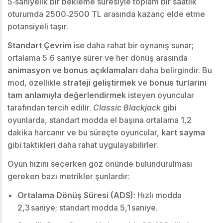
5‑saniyelik bir bekleme süresiyle toplam bir saatlik
oturumda 2500‑2500 TL arasında kazanç elde etme
potansiyeli taşır.
Standart Çevrim
ise daha rahat bir oynanış sunar;
ortalama 5‑6 saniye sürer ve her dönüş arasında
animasyon ve bonus açıklamaları
daha belirgindir. Bu
mod, özellikle
strateji geliştirmek
ve
bonus turlarını
tam anlamıyla değerlendirmek
isteyen oyuncular
tarafından tercih edilir.
Classic Blackjack
gibi
oyunlarda, standart modda el başına ortalama 1,2
dakika harcanır ve bu süreçte oyuncular,
kart sayma
gibi taktikleri daha rahat uygulayabilirler.
Oyun hızını seçerken göz önünde bulundurulması
gereken bazı metrikler şunlardır:
Ortalama Dönüş Süresi (ADS)
: Hızlı modda
2,3 saniye; standart modda 5,1 saniye.