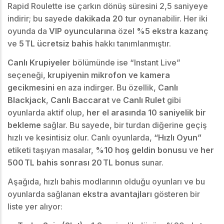
Rapid Roulette ise çarkın dönüş süresini 2,5 saniyeye
indirir; bu sayede
dakikada 20 tur
oynanabilir. Her iki
oyunda da
VIP oyuncularına
özel
%5 ekstra kazanç
ve
5 TL ücretsiz bahis
hakkı tanımlanmıştır.
Canlı Krupiyeler
bölümünde ise “Instant Live”
seçeneği,
krupiyenin mikrofon ve kamera
gecikmesini
en aza indirger. Bu özellik,
Canlı
Blackjack
,
Canlı Baccarat
ve
Canlı Rulet
gibi
oyunlarda aktif olup,
her el arasında 10 saniyelik bir
bekleme
sağlar. Bu sayede, bir turdan diğerine geçiş
hızlı ve kesintisiz olur. Canlı oyunlarda,
“Hızlı Oyun”
etiketi taşıyan masalar,
%10 hoş geldin bonusu
ve
her
500 TL bahis sonrası 20 TL bonus
sunar.
Aşağıda, hızlı bahis modlarının olduğu oyunları ve bu
oyunlarda sağlanan
ekstra avantajları
gösteren bir
liste yer alıyor: