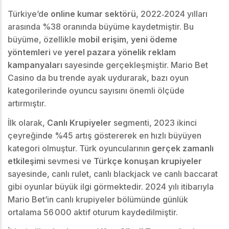
Türkiye’de
online kumar sektörü
, 2022‑2024 yılları
arasında %38 oranında büyüme kaydetmiştir. Bu
büyüme, özellikle
mobil erişim
,
yeni ödeme
yöntemleri
ve
yerel pazara yönelik reklam
kampanyaları
sayesinde gerçekleşmiştir. Mario Bet
Casino da bu trende ayak uydurarak, bazı oyun
kategorilerinde oyuncu sayısını önemli ölçüde
artırmıştır.
İlk olarak,
Canlı Krupiyeler
segmenti, 2023 ikinci
çeyreğinde %45 artış göstererek en hızlı büyüyen
kategori olmuştur. Türk oyuncularının
gerçek zamanlı
etkileşimi
sevmesi ve
Türkçe konuşan krupiyeler
sayesinde, canlı rulet, canlı blackjack ve canlı baccarat
gibi oyunlar büyük ilgi görmektedir. 2024 yılı itibarıyla
Mario Bet’in canlı krupiyeler bölümünde günlük
ortalama 56 000 aktif oturum kaydedilmiştir.