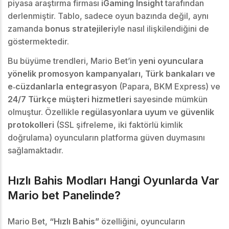
piyasa araştırma firması
iGaming Insight
tarafından
derlenmiştir. Tablo, sadece oyun bazında değil, aynı
zamanda
bonus stratejileri
yle nasıl ilişkilendiğini de
göstermektedir.
Bu büyüme trendleri, Mario Bet’in
yeni oyunculara
yönelik promosyon kampanyaları
,
Türk bankaları ve
e‑cüzdanlarla entegrasyon
(Papara, BKM Express) ve
24/7 Türkçe müşteri hizmetleri
sayesinde mümkün
olmuştur. Özellikle
regülasyonlara uyum
ve
güvenlik
protokolleri
(SSL şifreleme, iki faktörlü kimlik
doğrulama) oyuncuların platforma güven duymasını
sağlamaktadır.
Hızlı Bahis Modları Hangi Oyunlarda Var
Mario bet Panelinde?
Mario Bet,
“Hızlı Bahis”
özelliğini, oyuncuların