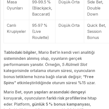
Masa
99‑99.5 %
Düşük‑Orta
Side Bet,
Oyunları
(Blackjack,
Double
Baccarat)
Down
Canlı
95‑97 %
Düşük‑Orta
Quick Bet,
Krupiyeler
(Live
Session
Roulette)
Bonus
Tablodaki bilgiler
, Mario Bet’in kendi veri analitiği
sisteminden alınmış olup, oyunların gerçek
performansını yansıtır. Örneğin,
5‑Rülmeli Slot
kategorisinde ortalama oturum süresi, oyuncuların
bonus tetikleme hızına bağlı olarak değişir;
“Free
Spins”
etkinleştirildiğinde oturum süresi %15 uzar.
Mario Bet,
oyun yapıları arasındaki dengeyi
koruyarak, oyuncuların
farklı risk profillerine
hitap
eder. Platform,
günlük 5 % bonus kampanyası
,