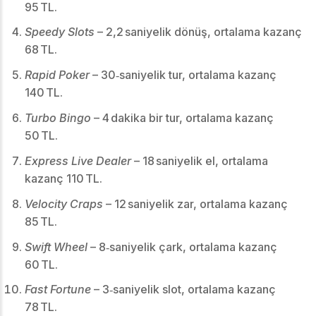
95 TL.
Speedy Slots
– 2,2 saniyelik dönüş, ortalama kazanç
68 TL.
Rapid Poker
– 30‑saniyelik tur, ortalama kazanç
140 TL.
Turbo Bingo
– 4 dakika bir tur, ortalama kazanç
50 TL.
Express Live Dealer
– 18 saniyelik el, ortalama
kazanç 110 TL.
Velocity Craps
– 12 saniyelik zar, ortalama kazanç
85 TL.
Swift Wheel
– 8‑saniyelik çark, ortalama kazanç
60 TL.
Fast Fortune
– 3‑saniyelik slot, ortalama kazanç
78 TL.