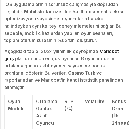
iOS uygulamalarının sorunsuz çalışmasıyla doğrudan
ilişkilidir.
Mobil slotlar
özellikle 5‑cifti dokunmatik ekran
optimizasyonu sayesinde, oyuncuların hareket
halindeyken aynı kaliteyi deneyimlemelerini sağlar. Bu
sebeple, mobil cihazlardan yapılan oyun seansları,
toplam oturum süresinin %62’sini oluşturur.
Aşağıdaki tablo, 2024 yılının ilk çeyreğinde
Mariobet
giriş
platformunda en çok oynanan 8 oyun modelini,
ortalama günlük aktif oyuncu sayısını ve bonus
oranlarını gösterir. Bu veriler,
Casino Türkiye
raporlarından ve Mariobet’in kendi istatistik panelinden
alınmıştır.
Oyun
Ortalama
RTP
Volatilite
Bonus
Modeli
Günlük
(%)
Oranı
Aktif
(İlk
Oyuncu
24 saat