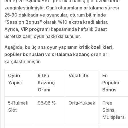
etme) ve
“Quick Bet”
(tek tıkla bahis) gibi özelliklerle
zenginleştirilmiştir. Canlı oturumların
ortalama süresi
25‑30 dakikadır ve oyuncular, oturum bitiminde
“Session Bonus”
olarak %10 ekstra kredi alırlar.
Ayrıca,
VIP programı
kapsamında haftalık 2 saat
ücretsiz canlı oyun hakkı da sunulur.
Aşağıda, bu üç ana oyun yapısının
kritik özellikleri
,
popüler bonusları
ve
ortalama kazanç oranları
karşılaştırılmıştır:
Oyun
RTP /
Volatilite
En
Yapısı
Kazanç
Popüler
Oranı
Bonus
5‑Rülmeli
96‑98 %
Orta‑Yüksek
Free
Slot
Spins,
Multipliers