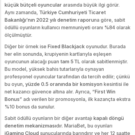
küçük bütçeli oyuncular
arasında büyük ilgi görür.
Aynı zamanda,
Türkiye Cumhuriyeti Ticaret
Bakanlığı’nın 2022 yılı denetim raporu
na göre, sabit
ödüllü oyunların kullanıcı memnuniyeti oranı %84 olarak
ölçülmüştür.
Diğer bir örnek ise
Fixed Blackjack
oyunudur. Burada
her elin sonunda, krupiyenin kartlarıyla eşleşen
oyuncunun alacağı puan
tam 5 TL
olarak sabitlenmiştir.
Bu model, yüksek bahis tutarlarıyla oynayan
profesyonel oyuncular tarafından da tercih edilir; çünkü
bu oyun,
yüzde 0.5 oranında bir komisyon
kesintisi ile
net kazancı güvence altına alır. Ayrıca, “
First Win
Bonus
” adı verilen bir promosyonla, ilk kazançta ekstra
%10 bonus da sunulur.
Sabit ödüllü oyunların bir diğer avantajı
kapalı döngü
denetim mekanizması
dır. MariaBet, bu oyunları
iGaming Cloud
sunucularında barındırır ve her 12 saatte