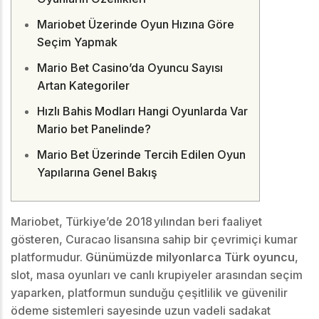
Mariobet Üzerinde Oyun Hızına Göre
Seçim Yapmak
Mario Bet Casino’da Oyuncu Sayısı
Artan Kategoriler
Hızlı Bahis Modları Hangi Oyunlarda Var
Mario bet Panelinde?
Mario Bet Üzerinde Tercih Edilen Oyun
Yapılarına Genel Bakış
Mariobet, Türkiye’de 2018 yılından beri faaliyet
gösteren, Curacao lisansına sahip bir çevrimiçi kumar
platformudur.
Günümüzde milyonlarca Türk oyuncu
,
slot, masa oyunları ve canlı krupiyeler arasından seçim
yaparken, platformun sunduğu çeşitlilik ve güvenilir
ödeme sistemleri sayesinde uzun vadeli sadakat