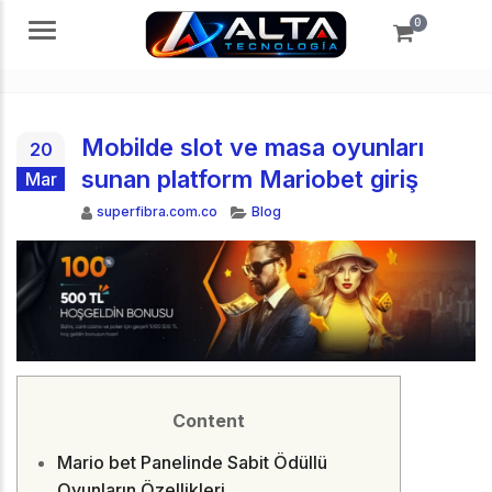
0
Menú
Mobilde slot ve masa oyunları
20
sunan platform Mariobet giriş
Mar
Autor
Categorías
superfibra.com.co
Blog
Content
Mario bet Panelinde Sabit Ödüllü
Oyunların Özellikleri