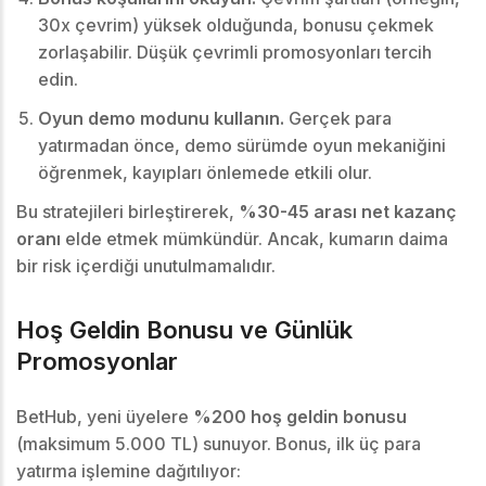
30x çevrim) yüksek olduğunda, bonusu çekmek
zorlaşabilir. Düşük çevrimli promosyonları tercih
edin.
Oyun demo modunu kullanın.
Gerçek para
yatırmadan önce, demo sürümde oyun mekaniğini
öğrenmek, kayıpları önlemede etkili olur.
Bu stratejileri birleştirerek,
%30-45 arası net kazanç
oranı
elde etmek mümkündür. Ancak, kumarın daima
bir risk içerdiği unutulmamalıdır.
Hoş Geldin Bonusu ve Günlük
Promosyonlar
BetHub, yeni üyelere
%200 hoş geldin bonusu
(maksimum 5.000 TL) sunuyor. Bonus, ilk üç para
yatırma işlemine dağıtılıyor: