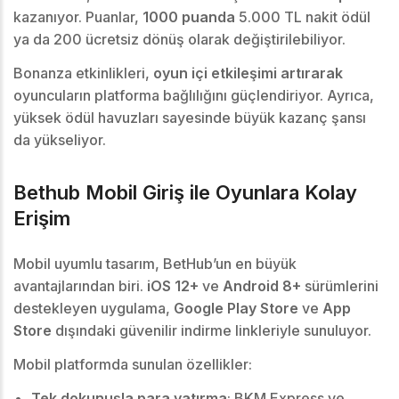
kazanıyor. Puanlar,
1000 puanda
5.000 TL nakit ödül
ya da 200 ücretsiz dönüş olarak değiştirilebiliyor.
Bonanza etkinlikleri,
oyun içi etkileşimi artırarak
oyuncuların platforma bağlılığını güçlendiriyor. Ayrıca,
yüksek ödül havuzları sayesinde büyük kazanç şansı
da yükseliyor.
Bethub Mobil Giriş ile Oyunlara Kolay
Erişim
Mobil uyumlu tasarım, BetHub’un en büyük
avantajlarından biri.
iOS 12+
ve
Android 8+
sürümlerini
destekleyen uygulama,
Google Play Store
ve
App
Store
dışındaki güvenilir indirme linkleriyle sunuluyor.
Mobil platformda sunulan özellikler:
Tek dokunuşla para yatırma
; BKM Express ve