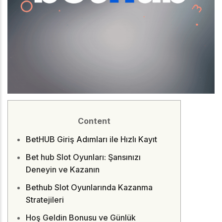
Content
BetHUB Giriş Adımları ile Hızlı Kayıt
Bet hub Slot Oyunları: Şansınızı
Deneyin ve Kazanın
Bethub Slot Oyunlarında Kazanma
Stratejileri
Hoş Geldin Bonusu ve Günlük