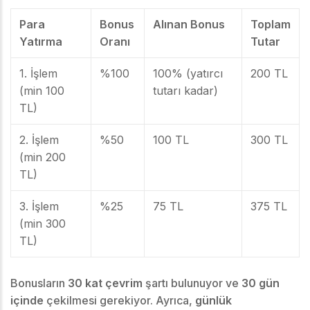
Para
Bonus
Alınan Bonus
Toplam
Yatırma
Oranı
Tutar
1. İşlem
%100
100% (yatırcı
200 TL
(min 100
tutarı kadar)
TL)
2. İşlem
%50
100 TL
300 TL
(min 200
TL)
3. İşlem
%25
75 TL
375 TL
(min 300
TL)
Bonusların
30 kat çevrim
şartı bulunuyor ve
30 gün
içinde
çekilmesi gerekiyor. Ayrıca,
günlük