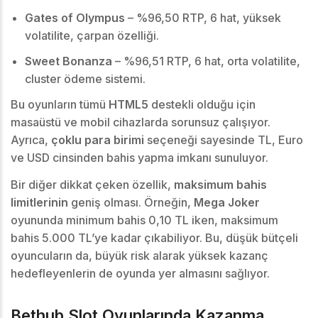
Gates of Olympus
– %96,50 RTP, 6 hat, yüksek
volatilite, çarpan özelliği.
Sweet Bonanza
– %96,51 RTP, 6 hat, orta volatilite,
cluster ödeme sistemi.
Bu oyunların tümü
HTML5
destekli olduğu için
masaüstü ve mobil cihazlarda sorunsuz çalışıyor.
Ayrıca,
çoklu para birimi
seçeneği sayesinde TL, Euro
ve USD cinsinden bahis yapma imkanı sunuluyor.
Bir diğer dikkat çeken özellik,
maksimum bahis
limitlerinin
geniş olması. Örneğin,
Mega Joker
oyununda minimum bahis 0,10 TL iken, maksimum
bahis 5.000 TL’ye kadar çıkabiliyor. Bu, düşük bütçeli
oyuncuların da, büyük risk alarak yüksek kazanç
hedefleyenlerin de oyunda yer almasını sağlıyor.
Bethub Slot Oyunlarında Kazanma