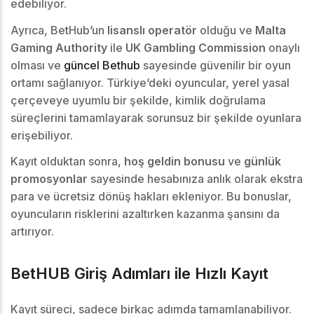
edebiliyor.
Ayrıca, BetHub’un
lisanslı operatör
olduğu ve
Malta
Gaming Authority
ile
UK Gambling Commission
onaylı
olması ve
güncel Bethub
sayesinde güvenilir bir oyun
ortamı sağlanıyor. Türkiye’deki oyuncular, yerel yasal
çerçeveye uyumlu bir şekilde, kimlik doğrulama
süreçlerini tamamlayarak sorunsuz bir şekilde oyunlara
erişebiliyor.
Kayıt olduktan sonra,
hoş geldin bonusu
ve
günlük
promosyonlar
sayesinde hesabınıza anlık olarak ekstra
para ve ücretsiz dönüş hakları ekleniyor. Bu bonuslar,
oyuncuların risklerini azaltırken kazanma şansını da
artırıyor.
BetHUB Giriş Adımları ile Hızlı Kayıt
Kayıt süreci, sadece birkaç adımda tamamlanabiliyor.