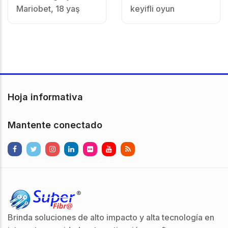
Mariobet, 18 yaş
keyifli oyun
Hoja informativa
Mantente conectado
Brinda soluciones de alto impacto y alta tecnología en