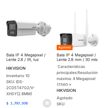
mínima DARKFIGHTER
ICR).Distancia focal: 4
â˜½ :0.001Lux
mm (angulo de visión)
@(F1.2,AGC
76°Distancia de
ON).Resolución máxima:
infrarrojo: 50 mts EXIR
60 Hz: 30 fps (2688 ×
2.0.Funciones normales:
1520, 1920 ×…
WDR 120dB / D3…
Agotado
Bala IP 4 Megapixel /
Bala IP 4 Megapixel /
Lente 2.8 / IR, luz
Lente 2.8 mm / 30 mts
blanca / DeepinViewx /
IR / Exterior IP66 / Wi-
Características
HIKVISION
Micrófono Integrado
Fi / WDR 120 dB / H.265
principales:Resolución
/ Micrófono y Bocina
Inventario
10
Interconstruido /
máxima: 4 Megapixel
SKU: IDS-
MicroSD
(2560 x
2CD5T47G2/V-
HIKVISION
1440).Iluminación
XHSY(2.8MM)
mínima: color 0.005 lux
Agotado
@ (F1.6; AGC ON).Dia /
$
3.797.970
SKU: