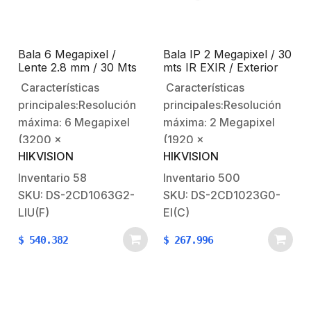
0 Lux con IRDistancia…
HIKVISION.Unicamente
compatible con
grabación de detección
Bala 6 Megapixel /
Bala IP 2 Megapixel / 30
de movimiento, es
Lente 2.8 mm / 30 Mts
mts IR EXIR / Exterior
necesario…
IR / Luz Blanca 30 Mts
IP67 / Lente 2.8 mm /
Características
Características
WDR 120 dB / Exterior
dWDR / PoE / Onvif
principales:Resolución
principales:Resolución
IP67 / Micrófono
Integrado / H.265+ /
máxima: 6 Megapixel
máxima: 2 Megapixel
PoE / ONVIF / MicroSD
(3200 ×
(1920 x
HIKVISION
HIKVISION
1800).Iluminación
1080).Iluminación
mínima: color 0.005 Lux
mínima: color 0.01 Lux
Inventario
58
Inventario
500
@ (F1.6, AGC
@ (F2.0, AGC
SKU: DS-2CD1063G2-
SKU: DS-2CD1023G0-
ON)Iluminación mínima:
ON)Iluminación mínima:
LIU(F)
EI(C)
B/N 0 Lux con IRDía /
B/N 0.028 Lux @ (F2.0,
$
540.382
$
267.996
Noche Real (filtro
AGC ON)Día / Noche
ICR).Distancia focal: 2.8
Real (filtro ICR).Distancia
mm (ángulo de visión)
focal: 2.8 mm (angulo de
127°Distancia de
visión) 114.8°Distancia