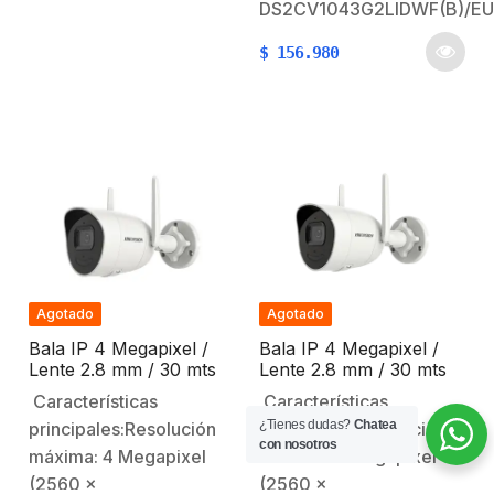
Noche Real (filtro
DS2CV1043G2LIDWF(B)/EU
ICR).Lente 2.8 mm
$
156.980
(angulo de apertura
114°).Cuenta con antena
WiFi.Distancia de
infrarrojos: 30 mts IR
EXIR. Distancia de Luz
Blanca: 30
mts.Funciones normales:
WDR 120 dB…
Agotado
Agotado
Bala IP 4 Megapixel /
Bala IP 4 Megapixel /
Lente 2.8 mm / 30 mts
Lente 2.8 mm / 30 mts
IR / Exterior IP66 / Wi-
IR / Exterior IP66 / Wi-
Características
Características
Fi / WDR 120 dB / H.265
Fi / WDR 120 dB /
¿Tienes dudas?
Chatea
principales:Resolución
principales:Resolución
/ Micrófono y Bocina
Soporta Micro SD /
con nosotros
Interconstruido /
H.265+ / Micrófono y
máxima: 4 Megapixel
máxima: 4 Megapixel
MicroSD
Bocina Interconstruido
(2560 x
(2560 ×