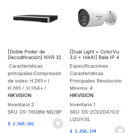
y más, aumentando
el protocolo
significativamente la…
ONVIF.Soporta Hik-
Connect (P2P)
(https://appstore.hikvision.com/).Características
Físicas y
Eléctricas:Dimensiones:
388 ×…
[Doble Poder de
[Dual Light + ColorVu
Decodificación] NVR 32
3.0 + HikAI] Bala IP 4
Megapixel (8K) / 8
Megapixel / Lente 2.8
Características
Especificaciones
Canales IP / 8 Puertos
mm / 40 mts Luz Blanca
principales:Compresión
Características
PoE / Soporta Cámaras
/ 2 Microfonos
con AcuSense / 2
Integrados / Exterior
de video: H.265+ /
Principales: Resolución
Bahías de Disco Duro /
IP67 / Estrobo Luz
H.265 / H.264+ /
Máxima: 4
HDMI en 8K / Soporta
Blanca / WDR 130 dB /
HIKVISION
HIKVISION
H.264.8 Puertos PoE
Megapixel.Iluminación
POS
ACUSENSE 3.0 / Metal /
NEMA 4X /
(soporta estándar af /
mínima: 0.0005 Lux @
Inventario
2
Inventario
1
ACUSEARCH
at).120 watts total en sus
(F1.0, AGC ON)Lente
SKU: DS-7608NI-M2/8P
SKU: DS-2CD2047G3-
puertos PoE.Soporta
fijo: 2.8mm (Ángulo de
LI2UY/SL
$
2.569.101
mouse USB para operar
apertura 108.8°)40 m de
$
1.256.334
(incluido).Soporta 2 HDD
luz blanca (ayuda a