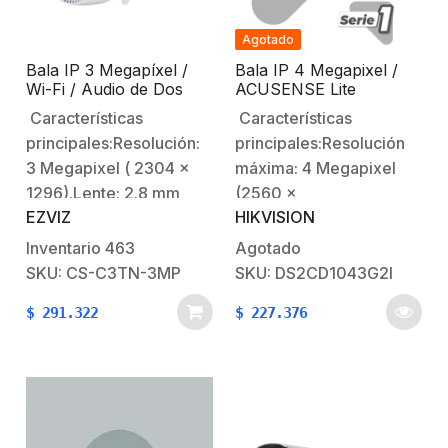
Agotado
Bala IP 3 Megapíxel /
Bala IP 4 Megapixel /
Wi-Fi / Audio de Dos
ACUSENSE Lite
Vías / Visión Nocturna
(Detección de
Características
Características
en Color / Sirena /
Humanos) / Lente 2.8
principales:Resolución:
principales:Resolución
Estrobo / Detección de
mm / 30 mts IR EXIR 2.0
movimiento /
/ Exterior IP67 / WDR
3 Megapixel ( 2304 x
máxima: 4 Megapixel
Notificación Push /
120 dB / PoE
1296).Lente: 2.8 mm
(2560 x
Ranura Para Memoria /
EZVIZ
HIKVISION
(ángulo de apertura
1440).Iluminación
Uso en Exterior
109º).dWDRCompresión:
mínima: color 0.01 Lux
Inventario
463
Agotado
H.264, H.265IR 30 mts
@ (F2.0, AGC
SKU: CS-C3TN-3MP
SKU: DS2CD1043G2I
visión nocturna.Dos
ON)Iluminación mínima:
$
291.322
$
227.376
antenas WiFi para mejor
B/N 0 Lux con IRDía /
estabilidad
Noche Real (filtro
2.4GHzSoporta micro
ICR).Distancia focal: 2.8
SD para grabación local
mm (angulo de visión)
256 GB (Memoria no
99°Distancia de
incluida).Micrófono
infrarrojo: 30 mts EXIR