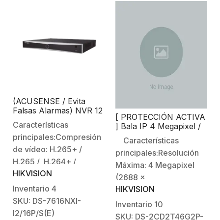
(ACUSENSE / Evita
Falsas Alarmas) NVR 12
[ PROTECCIÓN ACTIVA
Megapíxel (4K) /
Características
] Bala IP 4 Megapixel /
Reconocimiento Facial /
Lente 2.8 mm / 30 mts
principales:Compresión
16 Canales IP / 16
Características
IR / Exterior IP67 / Luz
Puertos PoE+ / 2
de vídeo: H.265+ /
principales:Resolución
Intermitente y Alerta de
Bahías de Disco Duro
H.265 / H.264+ /
Audio / Micrófono
Máxima: 4 Megapixel
Integrado / ACUSENSE
HIKVISION
H.264.Soporta mouse
(2688 x
(Filtro de Falsas
USB para operar
Inventario
4
HIKVISION
1520) Iluminación
Alarmas) / WDR 120 dB
(incluido).Soporta 2
/ Micro SD
SKU: DS-7616NXI-
mínima: 0.0005 Lux @
Inventario
10
HDDs de hasta 10 TB.
I2/16P/S(E)
(F1.0, AGC ON)Lente
SKU: DS-2CD2T46G2P-