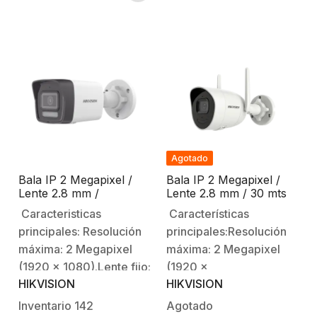
2.8 mm (ángulo de
ICR).Distancia focal: 2.8
visión) 106°Distancia de
mm (angulo de visión)
Luz Blanca: 30
103° / 4 mm
mts.Funciones normales:
83°Distancia de
WDR 120dB / D3 DNR /
infrarrojo: 30 mts EXIR
BLC.Compresión:
2.0.Funciones normales:
H.265+ / H.265…
…
Agotado
Bala IP 2 Megapixel /
Bala IP 2 Megapixel /
Lente 2.8 mm /
Lente 2.8 mm / 30 mts
/Micrófono Integrado /
IR / Exterior IP66 / Wi-
Caracteristicas
Características
Acusense / Dual Light /
Fi / WDR 120 dB / H.265
principales: Resolución
principales:Resolución
30 mts IR EXIR /
/ Micrófono y Bocina
Exterior IP67 / H.265 /
Interconstruido /
máxima: 2 Megapixel
máxima: 2 Megapixel
PoE / ONVIF
MicroSD
(1920 x 1080).Lente fijo:
(1920 ×
HIKVISION
HIKVISION
2.8 mm (angulo de
1080).Iluminación
apertura
mínima: color 0.005 lux
Inventario
142
Agotado