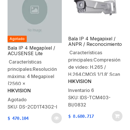
Integrado y bocina
2.0.Funciones normales:
integrado.Sirena y
WDR 120dB / D3…
estrobo.Puerto Ethernet:
(10M/100M Adaptive…
Bala IP 4 Megapixel /
Agotado
ANPR / Reconocimiento
Bala IP 4 Megapíxel /
y Captura de Placas
Características
ACUSENSE Lite
Vehiculares para Trafico
(Detección de
principales:Compresión
de Alta Velocidad /
Características
Humanos) / Lente 4 mm
DARKFIGHTER / WDR
de video: H.265 /
principales:Resolución
/ 50 Mts IR EXIR 2.0 /
140 dB / IP67 / IK10 /
H.264.CMOS 1/1.8′ Scan
Exterior IP67 / WDR 120
máxima: 4 Megapixel
Lente Mot. 8 a 32 mm /
dB / PoE / Onvif
HIKVISION
Progresivo.Lente
100 mts IR
(2560 x
motorizado: 8 a 32
Inventario
6
HIKVISION
1440).Iluminación
mm.100 mts IR (visión
SKU: IDS-TCM403-
mínima: color 0.01 Lux
Agotado
nocturna)Velocidad del
BI/0832
@ (F2.0, AGC
SKU: DS-2CD1T43G2-I
shutter: 1/25 s a
ON)Iluminación mínima:
$
8.680.717
1/100,000 s, soporta
$
470.104
B/N 0 Lux con IRDía /
Slow Shutter.Iluminación
Noche Real (filtro