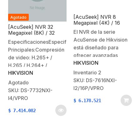
Connect).Compatibilidad
con navegadores…
[AcuSeek] NVR 8
Agotado
Megapixel (4K) / 16
[AcuSeek] NVR 32
Canales IP / 16 Puertos
El NVR de la serie
Megapixel (8K) / 32
PoE+ / ACUSENSE /
Canales IP / ACUSENSE
AcuSense de Hikvision
Reconocimiento Facial /
EspecificacionesEspecifícacionesCaracterísticas
/ Reconocimiento Facial
POS / 2 Bahías de Disco
está diseñado para
Principales:Compresión
/ POS / 4 Bahías de
Duro / HDMI en 4K /
ofrecer avanzadas
Disco Duro / HDMI en
de video: H.265+ /
Alarmas I/O
4K / Alarmas I/O
HIKVISION
capacidades de
H.265 / H.264+ /
grabación y análisis
Inventario
2
HIKVISION
H.264.Reconocimiento
mediante algoritmos de
SKU: DS-7616NXI-
facial de hasta 16
Agotado
aprendizaje profundo.
I2/16P/VPRO
canalesFunciones
SKU: DS-7732NXI-
Este grabador permite
AcuSearch y AcuSeek
I4/VPRO
$
6.178.521
gestionar una amplia
en sus 32
gama de funciones de
$
7.414.082
canalesSoporta 4 HDD´s
seguridad, incluyendo
de hasta 20 TB. (no
reconocimiento facial,
incluidos).Soporta
protección de perímetro
múltiples marcas usando