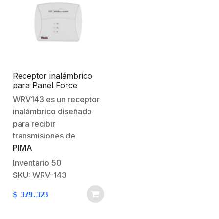
Speed-X al panel
Hibrido Pro Hikvision.
(botones de emergencia
inalámbrico no
incluido)Conexión de…
Receptor inalámbrico
para Panel Force
compatible con
WRV143 es un receptor
sensores PIMA-Visonic
inalámbrico diseñado
para recibir
transmisiones de
PIMA
detectores y otros
periféricos del sistema
Inventario
50
de seguridad FORCE, y
SKU: WRV-143
dirigirlos al panel de
$
379.323
control sobre el
BUS. Características Recibe