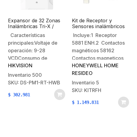
para el montaje (4)-
Cable…
Expansor de 32 Zonas
Kit de Receptor y
Inalámbricas Tri-X /
Sensores inalámbricos
Conexión Bus Speed-X /
magnético y de
Características
Incluye:1 Receptor
Permite Agregar
Movimiento / Batería de
principales:Voltaje de
5881 ENH.2 Contactos
Sensores AX PRO /
Larga Duración 3-5
Compatible con paneles
años
operación: 9-28
magnéticos 58162
AX Hybrid Pro
VCDConsumo de
Contactos magneticos
HIKVISION
HONEYWELL HOME
corriente: 100
con iman SF2031 1
RESIDEO
mA.Temperatura de
Detector de movimiento
Inventario
500
operación: -10 °C a
5800 PIR.
SKU: DS-PM1-RT-HWB
Inventario
5
40°C.Dimensiones: 110
SKU: KITRFH
$
302.981
x 155 x 32 mm.Peso:
$
1.149.831
233
gramos.Características
Destacadas:Expansor de
32 zonas inalámbricas
conectado por bus