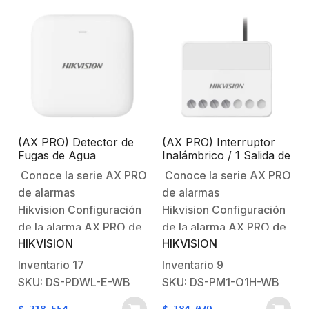
(AX PRO) Detector de
(AX PRO) Interruptor
Fugas de Agua
Inalámbrico / 1 Salida de
Inalámbrico / Sensor
Relevador de 100 a 240
Conoce la serie AX PRO
Conoce la serie AX PRO
Interno y Externo por
VCA (Max. 13A)
de alarmas
de alarmas
medio de Cable
Hikvision Configuración
Hikvision Configuración
de la alarma AX PRO de
de la alarma AX PRO de
HIKVISION
HIKVISION
HikvisionBienvenido al
HikvisionBienvenido al
futuro con AX PRO
futuro con AX PRO
Inventario
17
Inventario
9
HikvisionSistema
HikvisionSistema
SKU: DS-PDWL-E-WB
SKU: DS-PM1-O1H-WB
Robusto contra
Robusto contra