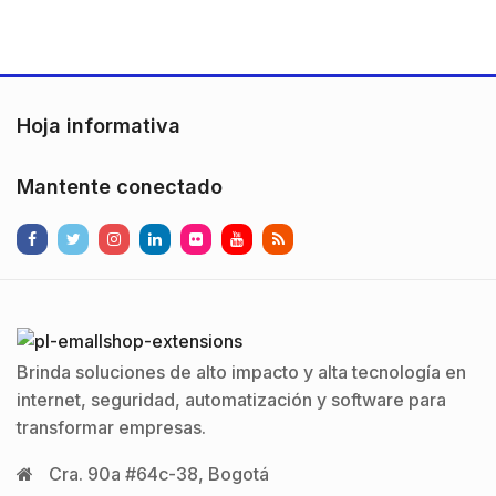
otros
periféricosDetección de
apertura de
sabotajeDetección de
bajo voltajeDetección
Hoja informativa
de atascosPermite la
inscripción de
Mantente conectado
periféricosFrecuencias:WRV143:
434 MHzUna…
Brinda soluciones de alto impacto y alta tecnología en
internet, seguridad, automatización y software para
transformar empresas.
Cra. 90a #64c-38, Bogotá