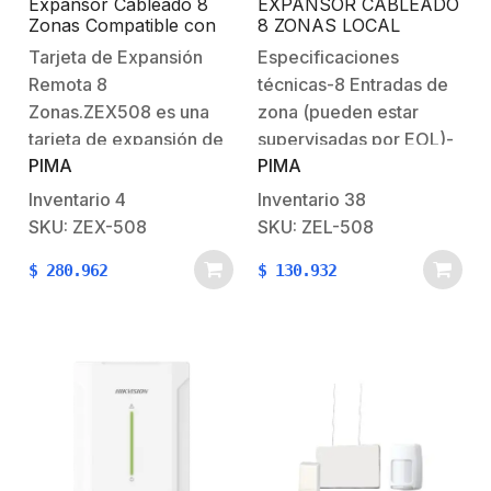
Expansor Cableado 8
EXPANSOR CABLEADO
Zonas Compatible con
8 ZONAS LOCAL
panel Force
COMPATIBLE CON
Tarjeta de Expansión
Especificaciones
PANEL FORCE
Remota 8
técnicas-8 Entradas de
Zonas.ZEX508 es una
zona (pueden estar
tarjeta de expansión de
supervisadas por EOL)-
PIMA
PIMA
zona remota, diseñada
Rango de voltaje de
para el sistema de
funcionamiento: 10-
Inventario
4
Inventario
38
seguridad FORCE.
15VDC-Consumo
SKU: ZEX-508
SKU: ZEL-508
Permite agregar ocho
normal: 30mA-Tamaño:
$
280.962
$
130.932
entradas de zona a las
8.2 X 7.5cm- Peso:
ocho zonas del panel de
80gr- Cumple con CE-
FORCE.El ZEX508 se
Temperatura de
suministra montado en
Funcionamiento: -10â„ƒ
una caja de plástico
to +55â„ƒ Contenido del
estándar.…
paquete del producto-
ZEL508 Tarjeta de
expansion- Tornilos