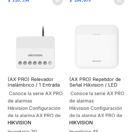
$
218.554
$
184.079
Intrusiones AX
Intrusiones AX
PRO Características
PRO Características
principales:Comunicación
principales:Comunicación
inalámbrica con el panel
inalámbrica
de alarma.Los datos
bidireccional de 433
inalámbricos están
MHz / Cifrado AES-
protegidos por el
128.Pantalla LED,
cifrado AES-128.Tamper
muestra el estado del
antisabotaje.Características
dispositivo: encendido /
Físicas y
apagado.Diseño de…
Eléctricas:Voltaje…
(AX PRO) Relevador
(AX PRO) Repetidor de
Inalámbrico / 1 Entrada
Señal Hikvision / LED
de Alarma 24/7 / 1
Indicador / Batería de
Conoce la serie AX PRO
Conoce la serie AX PRO
Salida de Relevador 0 a
Respaldo
de alarmas
de alarmas
36 VCD (Max. 5 A)
Hikvision Configuración
Hikvision Configuración
de la alarma AX PRO de
de la alarma AX PRO de
HIKVISION
HIKVISION
HikvisionBienvenido al
HikvisionBienvenido al
futuro con AX PRO
futuro con AX PRO
Inventario
30
Inventario
45