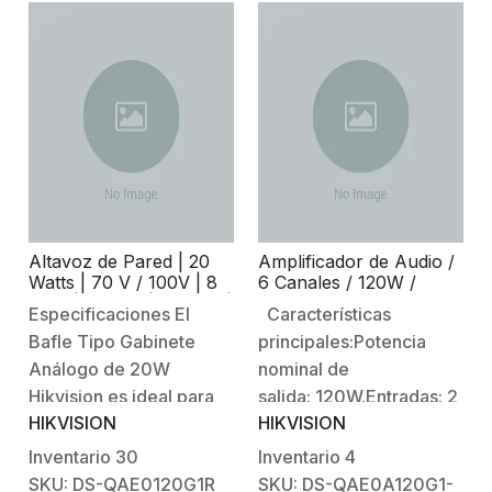
Altavoz de Pared | 20
Amplificador de Audio /
Watts | 70 V / 100V | 8
6 Canales / 120W /
Ohm | Blanco | Interior |
Conexión Bluetooth /
Especificaciones El
Características
Woofer 5.25′′
Uso Interior
Bafle Tipo Gabinete
principales:Potencia
Análogo de 20W
nominal de
Hikvision es ideal para
salida: 120W.Entradas: 2
HIKVISION
HIKVISION
instalaciones donde se
Micrófonos (6.5 mm), 2
requiere sonido
Auxiliares, 1 entrada de
Inventario
30
Inventario
4
direccional y montaje
emergencia
SKU: DS-QAE0120G1R
SKU: DS-QAE0A120G1-