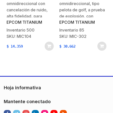
omnidireccional con
omnidireccional, tipo
interior, con distancia de
de 10 – 100 m
recepción de 50 – 120 m
cuadrados
cancelación de ruido,
pelota de golf, a prueba
cuadrados
alta fidelidad, para
de explosión, con
EPCOM TITANIUM
EPCOM TITANIUM
interior, con distancia de
distancia de recepción
recepción de 50 – 120
de 10 – 100 m
Inventario
500
Inventario
85
m cuadradosLos
cuadradosLos
SKU: MIC104
SKU: MIC-302
micrófonos de la serie
micrófonos de la serie
$
14.359
$
30.662
MIC son de alta fidelidad
MIC son de alta fidelidad
con cancelación de
con cancelación de
ruido. Con ajuste
ruido. Con ajuste
automático de nivel de
automático de nivel de
entrada. Se aplican en
entrada. Se aplican en
varios lugares…
varios lugares…
Hoja informativa
Mantente conectado