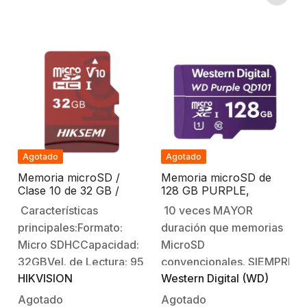
NAND: TLC (Triple-
Level Cell).Dimensiones:
14.99 x 10.92 x 1.02 mm
(0.59 x 0.43 x 0.04
in).Temperatura de
Operación: De 0 °C a 70
°C (32 °F a 158°F).1…
Agotado
Agotado
Memoria microSD /
Memoria microSD de
Clase 10 de 32 GB /
128 GB PURPLE,
Especializada Para
Especializada Para
Características
10 veces MAYOR
Videovigilancia /
Videovigilancia, 10
principales:Formato:
duración que memorias
Compatibles con
VECES MAYOR
cámaras HIKVISION
DURACIÓN, 3 AÑOS DE
Micro SDHCCapacidad:
MicroSD
GARANTIA
32GBVel. de Lectura: 95
convencionales. SIEMPRE
HIKVISION
Western Digital (WD)
M/sVel. de escritura: 25
CONSERVARÁS TUS
MB/sSistema de
DATOSLa clave está en
Agotado
Agotado