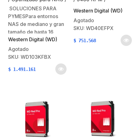
limitesCantidad de
Uso 24-7 / 5 Años de
Optimizado para NAS /
SOLUCIONES PARA
Western Digital (WD)
Garantia
Uso 24-7 / 3 Años de
cámaras: De…
PYMESPara entornos
Garantia
Agotado
NAS de mediano y gran
SKU: WD40EFPX
tamaño de hasta 16
Western Digital (WD)
compartimentos, el
$
751.568
disco WD Red Pro está
Agotado
ideado para soportar
SKU: WD103KFBX
mayores cargas de
$
1.491.161
trabajo empresariales e
incluye una garantía
limitada de 5 años.-NAS
para grandes
empresasAñada valor a
su empresa al permitir…