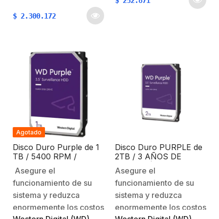
$
252.871
sistemas de seguridad
velocidad de rotación
de alta definición que
$
2.300.172
de 5900 RPM y una
operan de forma
caché de 256 MB. Está
ininterrumpida (24/7).
diseñado para su uso en
Los discos WD Purple
sistemas de vigilancia y
cuentan con una carga
es compatible con una…
de trabajo de hasta
180TB/año, soportan
hasta…
Agotado
Disco Duro Purple de 1
Disco Duro PURPLE de
TB / 5400 RPM /
2TB / 3 AÑOS DE
Optimizado para
GARANTÍA / Para
Asegure el
Asegure el
Soluciones de
Videovigilancia
funcionamiento de su
funcionamiento de su
Videovigilancia / Uso
24-7 / 3 Años de
sistema y reduzca
sistema y reduzca
Garantia
enormemente los costos
enormemente los costos