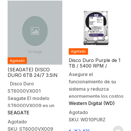
Agotado
Disco Duro Purple de 1
Agotado
TB / 5400 RPM /
(SEAGATE) DISCO
Optimizado para
Asegure el
DURO 6TB 24/7 3.5IN
Soluciones de
SATA3 5900RPM
funcionamiento de su
Videovigilancia / Uso
Disco Duro
24-7 / 3 Años de
sistema y reduzca
ST6000VX001
Garantia
enormemente los costos
Seagate El modelo
Western Digital (WD)
de
ST6000VX009 es un
operaciónAlmacenamiento
Agotado
SEAGATE
disco duro SATA de 6
definitivo para estar
SKU: WD10PURZ
TB fabricado por
Agotado
protegidoCreado para
Seagate. Tiene una
SKU: ST6000VX009