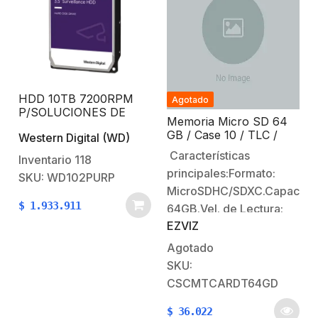
profundo que requieren
mayor capacidad,
rendimiento y
capacidades de carga
de
trabajo.Características:Diseñados
HDD 10TB 7200RPM
Agotado
con…
P/SOLUCIONES DE
Memoria Micro SD 64
VIDEO INTELIGENTE
GB / Case 10 / TLC /
Western Digital (WD)
Para uso en Video
Características
Inventario
118
Vigilancia
principales:Formato:
SKU: WD102PURP
MicroSDHC/SDXC.Capacida
$
1.933.911
64GB.Vel. de Lectura:
EZVIZ
95MB/s.Vel. de
Escritura:
Agotado
24MB/s.Sistema de
SKU:
Archivos:
CSCMTCARDT64GD
FAT32.Velocidad: Clase
$
36.022
10, U1.Memoria flash