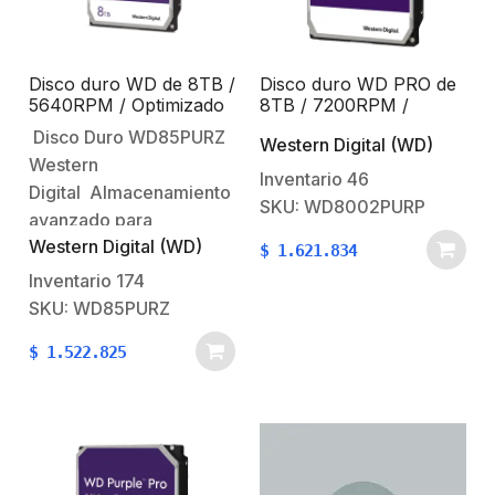
hasta…
hasta…
Disco duro WD de 8TB /
Disco duro WD PRO de
5640RPM / Optimizado
8TB / 7200RPM /
para Videovigilancia
Optimizado para
Disco Duro WD85PURZ
Western Digital (WD)
soluciones de video
Western
inteligente
Inventario
46
Digital Almacenamiento
SKU: WD8002PURP
avanzado para
Western Digital (WD)
soluciones de video
$
1.621.834
inteligente.Los discos
Inventario
174
WD Purple™ Pro están
SKU: WD85PURZ
diseñados para
$
1.522.825
grabadoras avanzadas
que emplean IA,
servidores de análisis
de video y soluciones
de aprendizaje