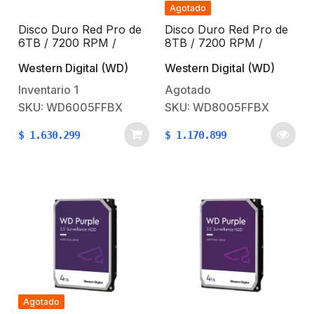
Agotado
Disco Duro Red Pro de
Disco Duro Red Pro de
6TB / 7200 RPM /
8TB / 7200 RPM /
Optimizado para NAS /
Optimizado para NAS /
Western Digital (WD)
Western Digital (WD)
Uso 24-7 / 5 Años de
Uso 24-7 / 5 Años de
Garantia
Garantia
Inventario
1
Agotado
SKU: WD6005FFBX
SKU: WD8005FFBX
$
1.630.299
$
1.170.899
Agotado