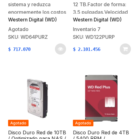
Analiticos (Meta Data) /
sistema y reduzca
12 TB.Factor de forma:
Uso 24-7 / 5 Años de
enormemente los costos
3.5 pulgadas.Velocidad
Garantia
Western Digital (WD)
Western Digital (WD)
de
de Transferencia de
operaciónAlmacenamiento
datos:- Búfer a host:
Agotado
Inventario
7
definitivo para estar
6Gb/s.- Host a/desde
SKU: WD64PURZ
SKU: WD122PURP
protegidoCreado para
disco (sostenido):
$
717.070
$
2.101.456
sistemas de seguridad
245MB/sCache: 512
de alta defición que
MB.Velocidad de
operan de forma
rotación:
ininterrumpida (24/7).
7200RMP.Interfaz:
Los discos WD Purple
SATA III, 6.0
cuentan con una carga
Gb/s.Aplicación:
de trabajo de hasta
Optimizado para
180TB/año, soportan
Aplicaciones de Video
hasta…
Vigilancia/ Soluciones
de Video
Agotado
Agotado
InteligenteCantidad de
Disco Duro Red de 10TB
Disco Duro Red de 4TB
bahías: Sin
/ Optimizado para NAS /
/ 5400 RPM /