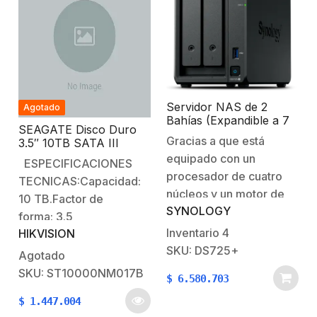
estándarCompatible con
DS-
D5CXXRB/BCPUProcessorIntel®
Core™ i5 12a
GenDominant
Frequency2.0GHzScocket
Servidor NAS de 2
Agotado
PlatformIntel® Alder
Bahías (Expandible a 7
SEAGATE Disco Duro
Lake
Bahías) / Hasta 126 TB /
Gracias a que está
3.5″ 10TB SATA III
Servicio Nube Gratis
HMotherboardMemory8
7200RPM Optimizado
equipado con un
(P2P) / Administración
ESPECIFICACIONES
GBSSD256…
para Vídeo Vigilancia
Remota y Respaldo
procesador de cuatro
TECNICAS:Capacidad:
24/7
Programado
núcleos y un motor de
10 TB.Factor de
SYNOLOGY
cifrado de hardware
forma: 3.5
AES-NI, el DS723PLUS
Inventario
4
HIKVISION
pulgadas.Velocidad de
ofrece excelentes
SKU: DS725+
Transferencia de
Agotado
velocidades de
datosâ€‹Búfer a host:
SKU: ST10000NM017B
$
6.580.703
transferencia de
6Gb/s.Cache:
archivos. Con la
$
1.447.004
128 MB.Velocidad de