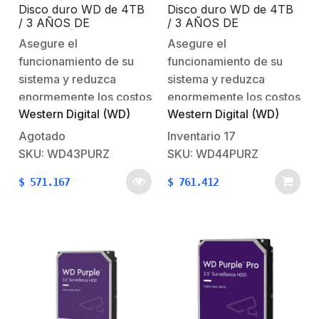
Disco duro WD de 4TB
Disco duro WD de 4TB
/ 3 AÑOS DE
/ 3 AÑOS DE
GARANTÍA /
GARANTÍA /
Asegure el
Asegure el
Optimizado para
Optimizado para
funcionamiento de su
funcionamiento de su
Videovigilancia
Videovigilancia
sistema y reduzca
sistema y reduzca
enormemente los costos
enormemente los costos
Western Digital (WD)
Western Digital (WD)
de
de
operación Almacenamiento
operación Almacenamiento
Agotado
Inventario
17
definitivo para estar
definitivo para estar
SKU: WD43PURZ
SKU: WD44PURZ
protegidoCreado para
protegidoCreado para
$
571.167
$
761.412
sistemas de seguridad
sistemas de seguridad
de alta defición que
de alta defición que
operan de forma
operan de forma
ininterrumpida (24/7).
ininterrumpida (24/7).
Los discos WD Purple
Los discos WD Purple
cuentan con una carga
cuentan con una carga
de trabajo de hasta
de trabajo de hasta
180TB/año, soportan
180TB/año, soportan