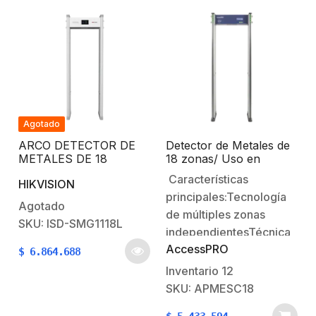
Agotado
ARCO DETECTOR DE
Detector de Metales de
METALES DE 18
18 zonas/ Uso en
ZONAS CON
Interior/ Contador de
Características
HIKVISION
PANTALLA LCD DE 7
Personas
principales:Tecnología
PULGADAS
Agotado
de múltiples zonas
SKU: ISD-SMG1118L
independientesTécnica
AccessPRO
de medición por onda
$
6.864.688
continúaSistema de
Inventario
12
autodiagnósticoTeclado
SKU: APMESC18
para