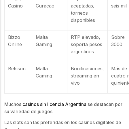
Casino
Curacao
aceptadas,
seis mil
torneos
disponibles
Bizzo
Malta
RTP elevado,
Sobre
Online
Gaming
soporta pesos
3000
argentinos
Betsson
Malta
Bonificaciones,
Más de
Gaming
streaming en
cuatro m
vivo
quinient
Muchos
casinos sin licencia Argentina
se destacan por
su variedad de juegos.
Las slots son las preferidas en los casinos digitales de