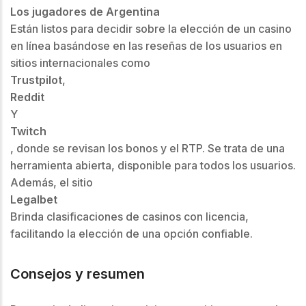
Los jugadores de Argentina
Están listos para decidir sobre la elección de un casino
en línea basándose en las reseñas de los usuarios en
sitios internacionales como
Trustpilot
,
Reddit
Y
Twitch
, donde se revisan los bonos y el RTP. Se trata de una
herramienta abierta, disponible para todos los usuarios.
Además, el sitio
Legalbet
Brinda clasificaciones de casinos con licencia,
facilitando la elección de una opción confiable.
Consejos y resumen