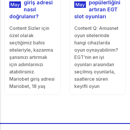
giriş adresi
popülerliğini
May
May
nasıl
artıran EGT
doğrulanır?
slot oyunları
Content Sizler için
Content Q: Amusnet
özel olarak
oyun sitelerinde
seçtiğimiz bahis
hangi cihazlarda
siteleriyle, kazanma
oyun oynayabilirim?
şansınızı artırmak
EGT’nin en iyi
için adımlarınızı
oyunları arasından
atabilirsiniz.
seçilmiş oyunlarla,
Mariobet giriş adresi
saatlerce süren
Mariobet, 18 yaş
keyifli oyun