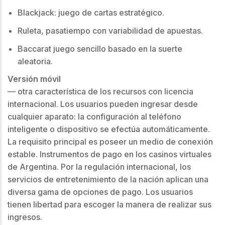
Blackjack: juego de cartas estratégico.
Ruleta, pasatiempo con variabilidad de apuestas.
Baccarat juego sencillo basado en la suerte
aleatoria.
Versión móvil
— otra característica de los recursos con licencia
internacional. Los usuarios pueden ingresar desde
cualquier aparato: la configuración al teléfono
inteligente o dispositivo se efectúa automáticamente.
La requisito principal es poseer un medio de conexión
estable. Instrumentos de pago en los casinos virtuales
de Argentina. Por la regulación internacional, los
servicios de entretenimiento de la nación aplican una
diversa gama de opciones de pago. Los usuarios
tienen libertad para escoger la manera de realizar sus
ingresos.