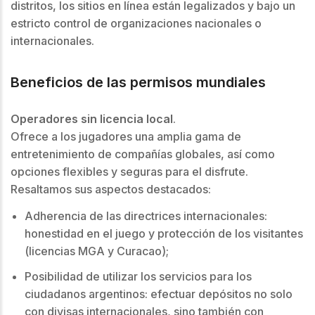
distritos, los sitios en línea están legalizados y bajo un
estricto control de organizaciones nacionales o
internacionales.
Beneficios de las permisos mundiales
Operadores sin licencia local
.
Ofrece a los jugadores una amplia gama de
entretenimiento de compañías globales, así como
opciones flexibles y seguras para el disfrute.
Resaltamos sus aspectos destacados:
Adherencia de las directrices internacionales:
honestidad en el juego y protección de los visitantes
(licencias MGA y Curacao);
Posibilidad de utilizar los servicios para los
ciudadanos argentinos: efectuar depósitos no solo
con divisas internacionales, sino también con