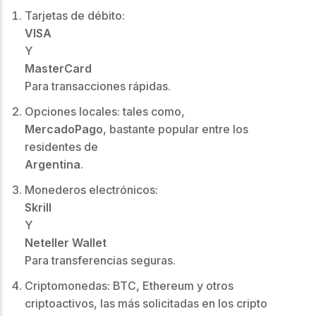
Tarjetas de débito:
VISA
Y
MasterCard
Para transacciones rápidas.
Opciones locales: tales como,
MercadoPago
, bastante popular entre los
residentes de
Argentina
.
Monederos electrónicos:
Skrill
Y
Neteller Wallet
Para transferencias seguras.
Criptomonedas: BTC, Ethereum y otros
criptoactivos, las más solicitadas en los cripto