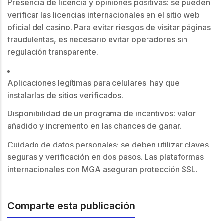
Presencia de licencia y opiniones positivas: se pueden
verificar las licencias internacionales en el sitio web
oficial del casino. Para evitar riesgos de visitar páginas
fraudulentas, es necesario evitar operadores sin
regulación transparente.
Aplicaciones legítimas para celulares: hay que
instalarlas de sitios verificados.
Disponibilidad de un programa de incentivos: valor
añadido y incremento en las chances de ganar.
Cuidado de datos personales: se deben utilizar claves
seguras y verificación en dos pasos. Las plataformas
internacionales con MGA aseguran protección SSL.
Comparte esta publicación