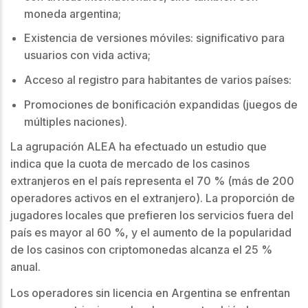
moneda argentina;
Existencia de versiones móviles: significativo para
usuarios con vida activa;
Acceso al registro para habitantes de varios países:
Promociones de bonificación expandidas (juegos de
múltiples naciones).
La agrupación ALEA ha efectuado un estudio que
indica que la cuota de mercado de los casinos
extranjeros en el país representa el 70 % (más de 200
operadores activos en el extranjero). La proporción de
jugadores locales que prefieren los servicios fuera del
país es mayor al 60 %, y el aumento de la popularidad
de los casinos con criptomonedas alcanza el 25 %
anual.
Los operadores sin licencia en Argentina se enfrentan